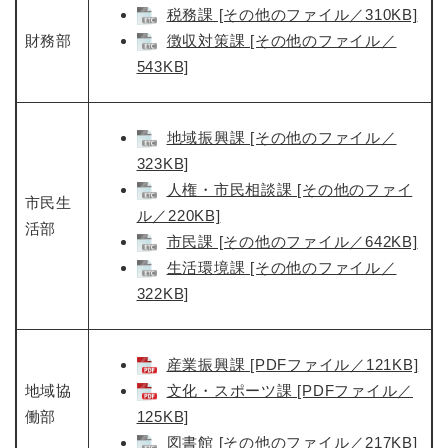
と
ー
ニ
税務課 [その他のファイル／310KB]
環
市政情報
・
を
市
ュ
境
財務部
徴収対策課 [その他のファイル／
産
ひ
政
ー
の
業
ら
543KB]
情
を
メ
の
く
報
ひ
ニ
メ
の
ら
ュ
ニ
メ
く
地域振興課 [その他のファイル／
ー
ュ
ニ
を
323KB]
ー
ュ
ひ
人権・市民相談課 [その他のファイ
を
ー
市民生
ら
ひ
ル／220KB]
を
く
活部
ら
ひ
市民課 [その他のファイル／642KB]
く
ら
生活環境課 [その他のファイル／
く
322KB]
産業振興課 [PDFファイル／121KB]
地域協
文化・スポーツ課 [PDFファイル／
働部
125KB]
図書館 [その他のファイル／217KB]