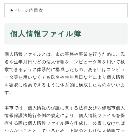
続
マイナンバー
き
ページ内目次
の
税金
メ
ニ
ごみ・リサイクル
ュ
個人情報ファイル簿
ー
住まい
を
交通
ひ
個人情報ファイルとは、市の事務や事業を行うために、氏
ら
ペット・動物
名や生年月日などの個人情報をコンピュータ等を用いて検
く
索できるように体系的に構成したもの、あるいはコンピュ
おくやみ
ータ等を用いなくても氏名や生年月日などにより個人情報
地域活動・コミュニティ
を容易に検索できるように体系的に構成したものをいいま
す。
人権・男女共同参画
消費生活
本市では、個人情報の保護に関する法律及び四條畷市個人
相談窓口
情報保護法施行条例の規定により、個人情報ファイルを保
有する際は個人情報ファイル簿を作成し、公表しなければ
イベント・施設予約
ならないこととしているため、下記のとおり個人情報ファ