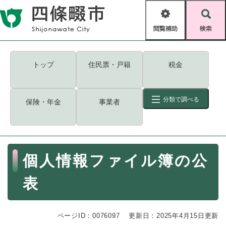
ペ
メニューを飛ばして本文へ
ー
閲
検
ジ
覧
索
の
補
先
助
頭
キーワード
検索
Foreign language
トップ
住民票・戸籍
税金
で
す
読み上げ・ふりがな
検索
。
分類で調べる
保険・年金
事業者
拡大
文字サイズ
背景色変更
標準
白
黒
青
ID
検索
ページ一時保存
表示
本
個人情報ファイル簿の公
文
くらし・手続き
く
ページID検索とは？
表
ら
し
登録・届け出・証明
・
ページID：0076097
手
更新日：2025年4月15日更新
保険・年金