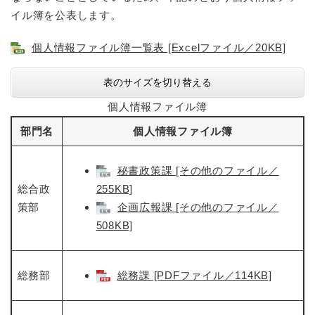
イル簿を公表します。
防災・安全
防
個人情報ファイル簿一覧表 [Excelファイル／20KB]
災
・
子育て・教育
表のサイズを切り替える
安
子
全
育
個人情報ファイル簿
の
て
メ
部門名
個人情報ファイル簿
健康・医療・福祉
・
健
ニ
教
康
ュ
育
・
秘書政策課 [その他のファイル／
ー
の
スポーツ・文化
医
を
ス
総合政
255KB]
メ
療
ひ
ポ
策部
企画広報課 [その他のファイル／
ニ
・
ら
ー
ュ
508KB]
福
まちづくり・環境
く
ツ
ー
ま
祉
・
を
ち
の
文
ひ
づ
メ
総務部
総務課 [PDFファイル／114KB]
化
しごと・産業
ら
く
し
ニ
の
く
り
ご
ュ
メ
・