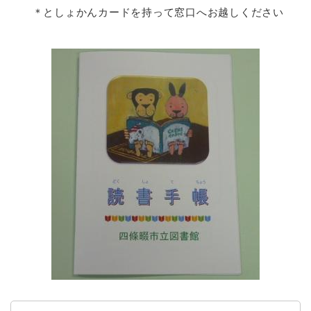
＊としょかんカードを持って窓口へお越しください
防災・安全
防
災
・
子育て・教育
安
子
全
育
の
て
メ
健康・医療・福祉
・
健
ニ
教
康
ュ
育
・
ー
の
スポーツ・文化
医
を
ス
メ
療
ひ
ポ
ニ
・
ら
ー
ュ
福
まちづくり・環境
く
ツ
ー
ま
祉
・
を
ち
の
文
ひ
づ
メ
化
しごと・産業
ら
く
し
ニ
の
く
り
ご
ュ
メ
・