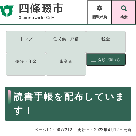
ペ
メニューを飛ばして本文へ
ー
閲
検
ジ
覧
索
の
補
先
助
頭
キーワード
検索
Foreign language
トップ
住民票・戸籍
税金
で
す
読み上げ・ふりがな
検索
。
分類で調べる
保険・年金
事業者
拡大
文字サイズ
背景色変更
標準
白
黒
青
ID
検索
ページ一時保存
表示
本
読書手帳を配布していま
文
くらし・手続き
く
ページID検索とは？
す！
ら
し
登録・届け出・証明
・
ページID：0077212
手
更新日：2023年4月12日更新
保険・年金