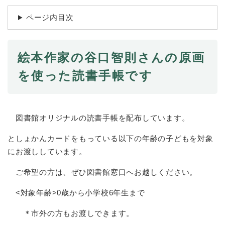
続
マイナンバー
き
ページ内目次
の
税金
メ
ニ
ごみ・リサイクル
ュ
絵本作家の谷口智則さんの原画
ー
住まい
を使った読書手帳です
を
交通
ひ
ら
ペット・動物
く
図書館オリジナルの読書手帳を配布しています。
おくやみ
としょかんカードをもっている以下の年齢の子どもを対象
地域活動・コミュニティ
にお渡ししています。
人権・男女共同参画
ご希望の方は、ぜひ図書館窓口へお越しください。
消費生活
<対象年齢>0歳から小学校6年生まで
相談窓口
＊市外の方もお渡しできます。
イベント・施設予約