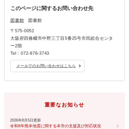
と
ー
ニ
環
市政情報
・
を
このページに関するお問い合わせ先
市
ュ
境
産
ひ
政
ー
の
業
ら
図書館
図書館
情
を
メ
の
く
報
ひ
ニ
〒575-0052
メ
の
ら
ュ
ニ
大阪府四條畷市中野三丁目5番25号市民総合センタ
メ
く
ー
ュ
ニ
ー2階
を
ー
ュ
ひ
Tel：072-878-3743
を
ー
ら
ひ
を
く
メールでのお問い合わせはこちら
ら
ひ
く
ら
く
重要なお知らせ
2026年8月5日更新
令和8年熊本地震に関する本市の支援及び対応状況