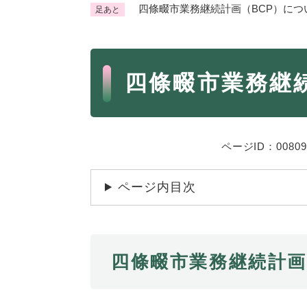
四條畷市業務継続計画（BCP）につ
足あと
くらし・手続き
く
ら
本
し
登録・届け出・証明
保険
四條畷市業務継
・
文
手
税金
ごみ
続
交通
ペッ
き
の
ページID：00809
地域活動・コミュニティ
人権
メ
ニ
相談窓口
イベ
ページ内目次
ュ
ー
を
防災・安全
防
ひ
四條畷市業務継続計画
災
ら
・
く
子育て・教育
子
安
育