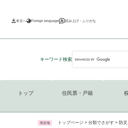
ペ
ー
ジ
本文へ
Foreign language
読み上げ・ふりがな
の
先
頭
で
す
。
キーワード
検索
トップ
住民票・戸籍
トップページ
>
分類でさがす
>
防災
現在地