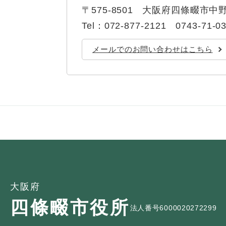
ュ
ら
〒575-8501
大阪府四條畷市中野
ニ
ュ
ー
く
ュ
ー
を
Tel：072-877-2121 0743-71-0
ー
を
ひ
を
ひ
ら
メールでのお問い合わせはこちら
ひ
ら
く
ら
く
く
大阪府
四條畷市役所
法人番号6000020272299