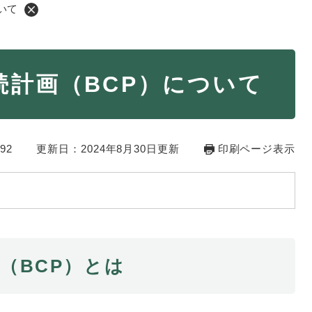
いて
・年金
マイナンバー
続計画（BCP）について
・リサイクル
住まい
ト・動物
おくやみ
92
更新日：2024年8月30日更新
印刷ページ表示
・男女共同参画
消費生活
ント・施設予約
（BCP）とは