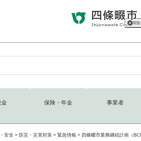
メニューを飛ばして本文へ
閲覧
税金
保険・年金
事業者
・安全
>
防災・災害対策
>
緊急情報
>
四條畷市業務継続計画（BC