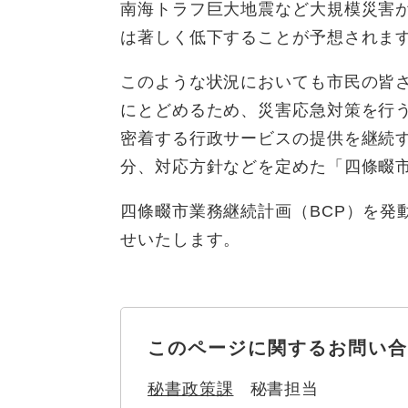
全
南海トラフ巨大地震など大規模災害
て
の
健康・医療・福祉
は著しく低下することが予想されま
健
・
メ
康
教
ニ
このような状況においても市民の皆
・
育
ュ
スポーツ・文化
ス
医
の
にとどめるため、災害応急対策を行
ー
ポ
療
メ
を
密着する行政サービスの提供を継続
ー
・
ニ
ひ
まちづくり・環境
分、対応方針などを定めた「四條畷市
ま
ツ
福
ュ
ら
ち
・
祉
ー
く
四條畷市業務継続計画（BCP）を発
づ
文
の
を
しごと・産業
し
く
化
メ
せいたします。
ひ
ご
り
の
ニ
ら
と
・
メ
ュ
く
市政情報
市
・
環
ニ
ー
政
産
境
ュ
を
情
業
の
ー
このページに関するお問い合
ひ
報
の
メ
を
ら
の
メ
ニ
秘書政策課
秘書担当
ひ
く
メ
ニ