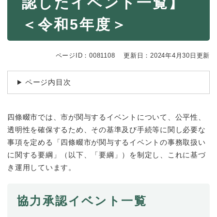
認したイベント一覧】
続
マイナンバー
き
＜令和5年度＞
の
税金
メ
ニ
ごみ・リサイクル
ュ
ページID：0081108
更新日：2024年4月30日更新
ー
住まい
を
交通
ページ内目次
ひ
ら
ペット・動物
く
​四條畷市では、市が関与するイベントについて、公平性、
おくやみ
透明性を確保するため、その基準及び手続等に関し必要な
地域活動・コミュニティ
事項を定める「四條畷市が関与するイベントの事務取扱い
人権・男女共同参画
に関する要綱」（以下、「要綱」）を制定し、これに基づ
き運用しています。​
消費生活
相談窓口
協力承認イベント一覧
イベント・施設予約