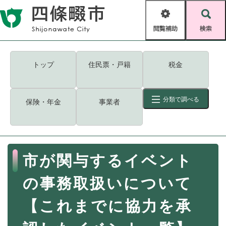
ペ
メニューを飛ばして本文へ
ー
閲
検
ジ
覧
索
の
補
先
助
頭
キーワード
検索
Foreign language
トップ
住民票・戸籍
税金
で
す
読み上げ・ふりがな
検索
。
分類で調べる
保険・年金
事業者
拡大
文字サイズ
背景色変更
標準
白
黒
青
ID
検索
ページ一時保存
表示
本
市が関与するイベント
文
くらし・手続き
く
ページID検索とは？
の事務取扱いについて
ら
し
登録・届け出・証明
【これまでに協力を承
・
手
保険・年金