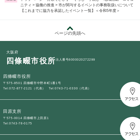
ニティ
>
協働の推進
>
市が関与するイベントの事務取扱いについて
【これまでに協力を承認したイベント一覧】＜令和5年度＞
ページの先頭へ
大阪府
四條畷市役所
法人番号6000020272299
四條畷市役所
〒575-8501 四條畷市中野本町1番1号
Tel:072-877-2121（代表）
Tel:0743-71-0330（代表）
田原支所
〒575-0014 四條畷市上田原1
Tel:0743-78-0175