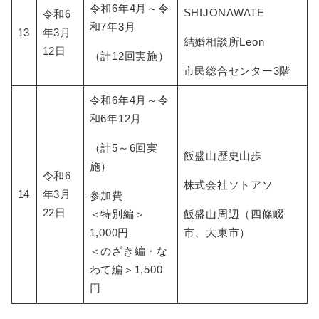
令和6年4月～令
SHIJONAWATE
令和6
和7年3月
13
年3月
結婚相談所Leon
12日
（計12回実施）
市民総合センター3階
令和6年4月～令
和6年12月
（計5～6回実
飯盛山歴史山歩
施）
令和6
株式会社ソトアソ
14
年3月
参加費
22日
＜特別編＞
飯盛山周辺（四條畷
1,000円
市、大東市）
＜のざき編・な
わて編＞1,500
円