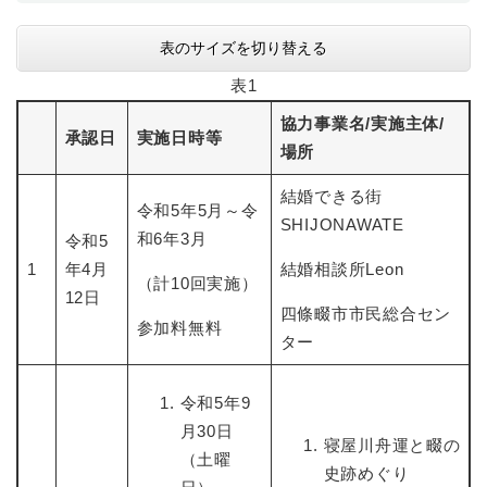
表のサイズを切り替える
防災・安全
防
表1
災
・
協力事業名/実施主体/
子育て・教育
安
承認日
実施日時等
子
場所
全
育
の
て
結婚できる街
メ
健康・医療・福祉
・
令和5年5月～令
健
ニ
SHIJONAWATE
教
康
和6年3月
令和5
ュ
育
・
ー
1
年4月
結婚相談所Leon
の
スポーツ・文化
（計10回実施）
医
を
ス
12日
メ
療
四條畷市市民総合セン
ひ
ポ
ニ
参加料無料
・
ら
ー
ター
ュ
福
まちづくり・環境
く
ツ
ー
ま
祉
・
を
ち
の
令和5年9
文
ひ
づ
メ
化
月30日
しごと・産業
ら
く
し
ニ
寝屋川舟運と畷の
の
く
り
（土曜
ご
ュ
史跡めぐり
メ
・