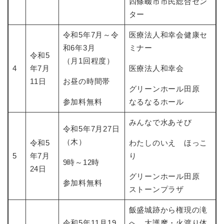
四條畷市市民総合セン
ター
令和5年7月～令
医療法人和幸会健康セ
和6年3月
ミナー
令和5
（月1回程度）
4
年7月
医療法人和幸会
11日
お昼の時間帯
グリーンホール田原
参加料無料
なるなるホール
みんなで水あそび
令和5年7月27日
（木）
令和5
わたしのいえ ほっこ
5
年7月
り
9時～12時
24日
グリーンホール田原
参加料無料
ストーンプラザ
飯盛城跡から権現の滝
令和5年11月19
へ、大護摩・火渡り体