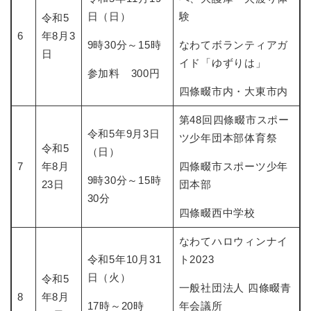
日（日）
験
令和5
6
年8月3
9時30分～15時
なわてボランティアガ
日
イド「ゆずりは」
参加料 300円
四條畷市内・大東市内
第48回四條畷市スポー
令和5年9月3日
ツ少年団本部体育祭
令和5
（日）
7
年8月
四條畷市スポーツ少年
9時30分～15時
23日
団本部
30分
四條畷西中学校
なわてハロウィンナイ
令和5年10月31
ト2023
日（火）
令和5
一般社団法人 四條畷青
8
年8月
17時～20時
年会議所