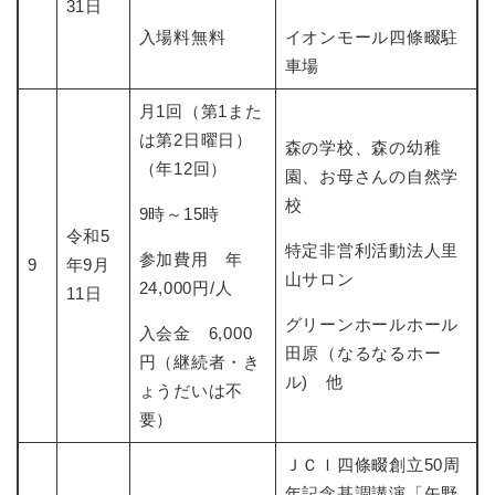
31日
入場料無料
イオンモール四條畷駐
車場
月1回（第1また
は第2日曜日）
森の学校、森の幼稚
（年12回）
園、お母さんの自然学
校
9時～15時
令和5
特定非営利活動法人里
参加費用 年
9
年9月
山サロン
24,000円/人
11日
グリーンホールホール
入会金 6,000
田原（なるなるホー
円（継続者・き
ル) 他
ょうだいは不
要）
ＪＣＩ四條畷創立50周
年記念基調講演「矢野