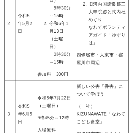
日）
と
ー
ニ
旧河内国讃良郡三
環
市政情報
・
を
9時30分
市
ュ
境
大寺院跡と式内社
産
ひ
政
ー
令和5
～15時
の
業
ら
めぐり
情
を
2
年5月2
令和6年1
メ
の
く
なわてボランティ
報
ひ
ニ
日
月13日
メ
の
ら
アガイド「ゆずり
ュ
ニ
（土曜
メ
く
ー
は」
ュ
ニ
日）
を
ー
ュ
9時30分
ひ
四條畷市・大東市・寝
を
ー
ら
～15時
屋川市周辺
ひ
を
く
ら
ひ
参加料 300円
く
ら
く
新しい公害『香害』に
ついて学ぼう
令和5年7月22日
（土曜日）
令和5
（一社）
3
年6月5
KIZUNAWATE「なわて
9時45分～12時
日
こども食堂」
入場無料