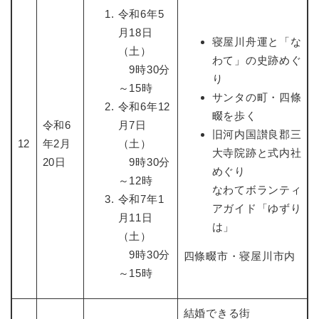
令和6年5
月18日
寝屋川舟運と「な
（土）
わて」の史跡めぐ
9時30分
り
～15時
サンタの町・四條
令和6年12
畷を歩く
令和6
月7日
旧河内国讃良郡三
12
年2月
（土）
大寺院跡と式内社
20日
9時30分
めぐり
～12時
なわてボランティ
令和7年1
アガイド「ゆずり
月11日
は」
（土）
9時30分
四條畷市・寝屋川市内
～15時
結婚できる街