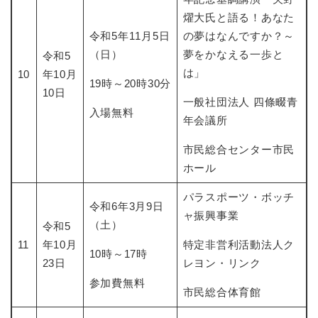
燿大氏と語る！あなた
令和5年11月5日
の夢はなんですか？～
（日）
夢をかなえる一歩と
令和5
は」
10
年10月
19時～20時30分
10日
一般社団法人 四條畷青
入場無料
年会議所
市民総合センター市民
ホール
パラスポーツ・ボッチ
令和6年3月9日
ャ振興事業
（土）
令和5
11
年10月
特定非営利活動法人ク
10時～17時
23日
レヨン・リンク
参加費無料
市民総合体育館