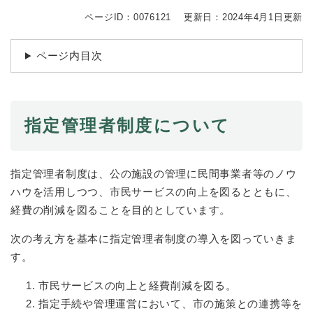
続
マイナンバー
き
ページID：0076121
更新日：2024年4月1日更新
の
税金
メ
ページ内目次
ニ
ごみ・リサイクル
ュ
ー
住まい
を
交通
ひ
指定管理者制度について
ら
ペット・動物
く
おくやみ
指定管理者制度は、公の施設の管理に民間事業者等のノウ
ハウを活用しつつ、市民サービスの向上を図るとともに、
地域活動・コミュニティ
経費の削減を図ることを目的としています。
人権・男女共同参画
次の考え方を基本に指定管理者制度の導入を図っていきま
消費生活
す。
相談窓口
市民サービスの向上と経費削減を図る。
イベント・施設予約
指定手続や管理運営において、市の施策との連携等を