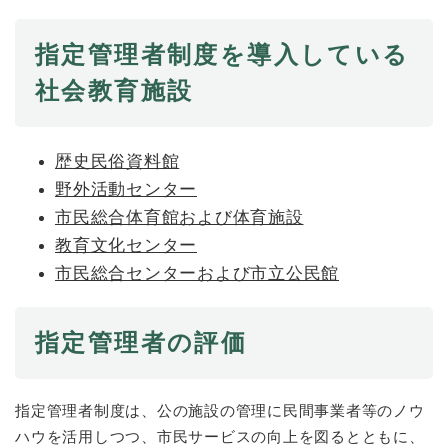
と
ー
ニ
環
市政情報
・
を
市
ュ
境
産
ひ
指定管理者制度を導入している
政
ー
の
業
ら
情
を
メ
社会教育施設
の
く
報
ひ
ニ
メ
の
ら
ュ
ニ
メ
く
ー
ュ
ニ
歴史民俗資料館
を
ー
ュ
ひ
野外活動センター
を
ー
ら
ひ
市民総合体育館および体育施設
を
く
ら
ひ
教育文化センター
く
ら
市民総合センターおよび市立公民館
く
指定管理者の評価
指定管理者制度は、公の施設の管理に民間事業者等のノウ
ハウを活用しつつ、市民サービスの向上を図るとともに、