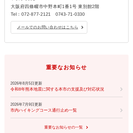
と
ー
ニ
環
市政情報
大阪府四條畷市中野本町1番1号 東別館2階
・
を
市
ュ
境
産
ひ
Tel：072-877-2121 0743-71-0330
政
ー
の
業
ら
情
を
メ
の
く
メールでのお問い合わせはこちら
報
ひ
ニ
メ
の
ら
ュ
ニ
メ
く
ー
ュ
ニ
を
ー
ュ
ひ
を
ー
ら
ひ
を
重要なお知らせ
く
ら
ひ
く
ら
2026年8月5日更新
く
令和8年熊本地震に関する本市の支援及び対応状況
2026年7月9日更新
市内ハイキングコース通行止め一覧
重要なお知らせの一覧