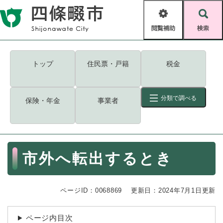
ペ
メニューを飛ばして本文へ
ー
閲
検
ジ
覧
索
の
補
先
助
頭
キーワード
検索
Foreign language
トップ
住民票・戸籍
税金
で
す
読み上げ・ふりがな
検索
。
分類で調べる
保険・年金
事業者
拡大
文字サイズ
背景色変更
標準
白
黒
青
ID
検索
ページ一時保存
表示
本
市外へ転出するとき
文
くらし・手続き
く
ページID検索とは？
ら
ページID：0068869
更新日：2024年7月1日更新
し
登録・届け出・証明
・
手
保険・年金
ページ内目次