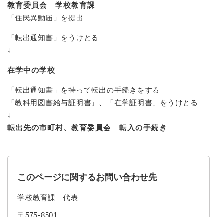
教育委員会 学校教育課
「住民異動届」を提出
防災・安全
防
「転出通知書」をうけとる
災
・
↓
子育て・教育
安
子
全
在学中の学校
育
の
て
メ
「転出通知書」を持って転出の手続きをする
健康・医療・福祉
・
健
ニ
「教科用図書給与証明書」、「在学証明書」をうけとる
教
康
ュ
育
↓
・
ー
の
スポーツ・文化
医
転出先の市町村、教育委員会 転入の手続き
を
ス
メ
療
ひ
ポ
ニ
・
ら
ー
ュ
福
まちづくり・環境
く
ツ
ー
ま
祉
・
を
ち
このページに関するお問い合わせ先
の
文
ひ
づ
メ
化
しごと・産業
ら
く
学校教育課
代表
し
ニ
の
く
り
ご
ュ
メ
・
〒575-8501