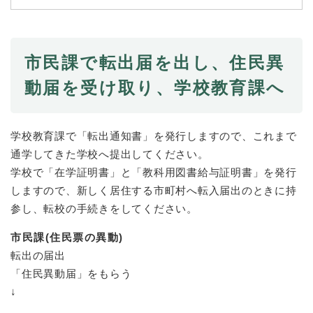
続
マイナンバー
き
の
税金
メ
市民課で転出届を出し、住民異
ニ
ごみ・リサイクル
ュ
動届を受け取り、学校教育課へ
ー
住まい
を
交通
ひ
ら
学校教育課で「転出通知書」を発行しますので、これまで
ペット・動物
く
通学してきた学校へ提出してください。
おくやみ
学校で「在学証明書」と「教科用図書給与証明書」を発行
しますので、新しく居住する市町村へ転入届出のときに持
地域活動・コミュニティ
参し、転校の手続きをしてください。
人権・男女共同参画
市民課(住民票の異動)
消費生活
転出の届出
相談窓口
「住民異動届」をもらう
↓
イベント・施設予約