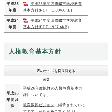
平成25
平成25年度四條畷市学校教育
年度
基本方針(PDF：1,004.6KB)
防災・安全
防
災
平成24
平成24年度四條畷市学校教育
・
年度
基本方針(PDF：927.4KB)
子育て・教育
安
子
全
育
の
て
メ
健康・医療・福祉
・
健
人権教育基本方針
ニ
教
康
ュ
育
・
ー
の
スポーツ・文化
医
を
ス
メ
療
表のサイズを切り替える
ひ
ポ
ニ
・
ら
ー
ュ
表2
福
まちづくり・環境
く
ツ
ー
ま
祉
・
平成26年度以降の人権教育基本方
を
ち
の
平成26
文
針については、
ひ
づ
メ
化
しごと・産業
年度以
ら
く
し
ニ
の
教育振興ビジョン
に継承されていま
く
り
降
ご
ュ
メ
・
すので、そちらをご覧ください。