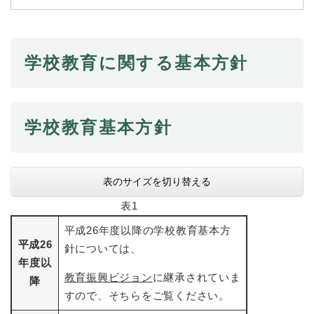
続
マイナンバー
き
の
税金
メ
学校教育に関する基本方針
ニ
ごみ・リサイクル
ュ
ー
住まい
を
交通
ひ
学校教育基本方針
ら
ペット・動物
く
おくやみ
表のサイズを切り替える
地域活動・コミュニティ
表1
人権・男女共同参画
平成26年度以降の学校教育基本方
平成26
消費生活
針については、
年度以
相談窓口
教育振興ビジョン
に継承されていま
降
すので、そちらをご覧ください。
イベント・施設予約