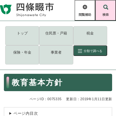
ペ
メニューを飛ばして本文へ
ー
閲
検
ジ
覧
索
の
補
先
助
頭
キーワード
検索
Foreign language
トップ
住民票・戸籍
税金
で
す
読み上げ・ふりがな
検索
。
分類で調べる
保険・年金
事業者
拡大
文字サイズ
背景色変更
標準
白
黒
青
ID
検索
ページ一時保存
表示
本
教育基本方針
文
くらし・手続き
く
ページID検索とは？
ら
ページID：0075335
更新日：2019年1月11日更新
し
登録・届け出・証明
・
手
保険・年金
ページ内目次