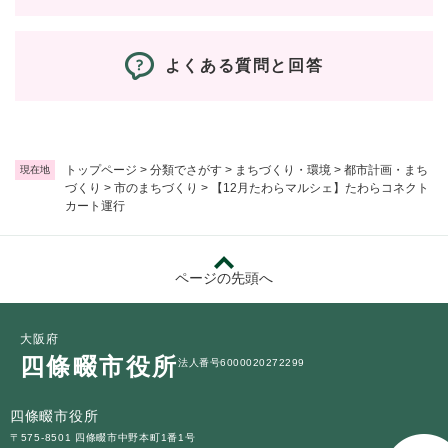
よくある質問と回答
トップページ
>
分類でさがす
>
まちづくり・環境
>
都市計画・まち
現在地
づくり
>
市のまちづくり
>
【12月たわらマルシェ】たわらコネクト
カート運行
ページの先頭へ
大阪府
四條畷市役所
法人番号6000020272299
四條畷市役所
〒575-8501 四條畷市中野本町1番1号