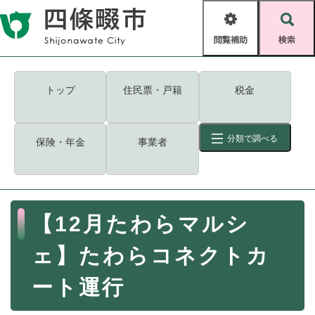
ペ
メニューを飛ばして本文へ
ー
閲
検
ジ
覧
索
の
補
先
助
頭
キーワード
検索
Foreign language
トップ
住民票・戸籍
税金
で
す
読み上げ・ふりがな
検索
。
分類で調べる
保険・年金
事業者
拡大
文字サイズ
背景色変更
標準
白
黒
青
ID
検索
ページ一時保存
表示
本
【12月たわらマルシ
文
くらし・手続き
く
ページID検索とは？
ェ】たわらコネクトカ
ら
し
登録・届け出・証明
ート運行
・
手
保険・年金