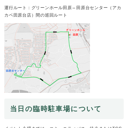
運行ルート：グリーンホール田原⇔田原台センター（アカ
防災・安全
カベ田原台店）間の巡回ルート
防
災
・
子育て・教育
安
子
全
育
の
て
メ
健康・医療・福祉
・
健
ニ
教
康
ュ
育
・
ー
の
スポーツ・文化
医
を
ス
メ
療
ひ
ポ
ニ
・
ら
ー
ュ
福
まちづくり・環境
く
ツ
ー
ま
祉
・
を
ち
の
文
当日の臨時駐車場について
ひ
づ
メ
化
しごと・産業
ら
く
し
ニ
の
く
り
ご
ュ
メ
・