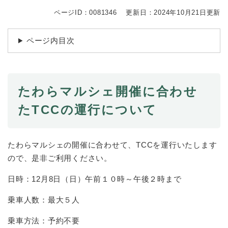
続
マイナンバー
き
ページID：0081346
更新日：2024年10月21日更新
の
税金
メ
ページ内目次
ニ
ごみ・リサイクル
ュ
ー
住まい
を
交通
ひ
たわらマルシェ開催に合わせ
ら
ペット・動物
たTCCの運行について
く
おくやみ
地域活動・コミュニティ
たわらマルシェの開催に合わせて、TCCを運行いたします
ので、是非ご利用ください。
人権・男女共同参画
日時：12月8日（日）午前１０時～午後２時まで
消費生活
相談窓口
乗車人数：最大５人
イベント・施設予約
乗車方法：予約不要