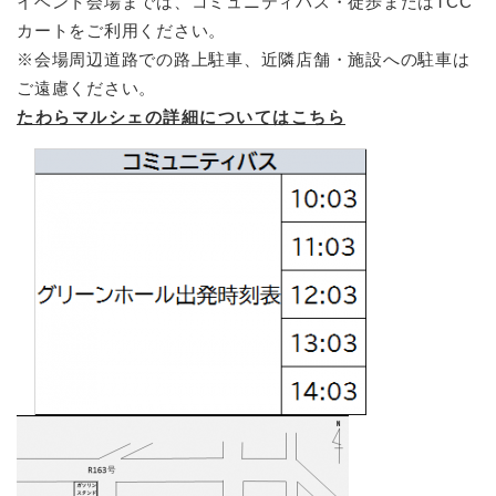
イベント会場までは、コミュニティバス・徒歩またはTCC
と
ー
ニ
環
市政情報
・
を
カートをご利用ください。
市
ュ
境
産
ひ
政
ー
※会場周辺道路での路上駐車、近隣店舗・施設への駐車は
の
業
ら
情
を
メ
ご遠慮ください。
の
く
報
ひ
ニ
たわらマルシェの詳細についてはこちら
メ
の
ら
ュ
ニ
メ
く
ー
​
ュ
ニ
を
ー
ュ
ひ
を
ー
ら
ひ
を
く
ら
ひ
く
ら
く