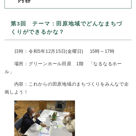
内容
と
ー
ニ
環
市政情報
・
を
市
ュ
境
産
ひ
政
ー
の
業
ら
情
を
第3回 テーマ：田原地域でどんなまちづ
メ
の
く
報
ひ
ニ
くりができるかな？
メ
の
ら
ュ
ニ
メ
く
ー
ュ
ニ
を
日時：令和5年12月15日(金曜日) 15時～17時
ー
ュ
ひ
を
ー
ら
場所：グリーンホール田原 1階 「なるなるホー
ひ
を
く
ら
ル」
ひ
く
ら
内容：これからの田原地域のまちづくりをみんなで企
く
画しよう！