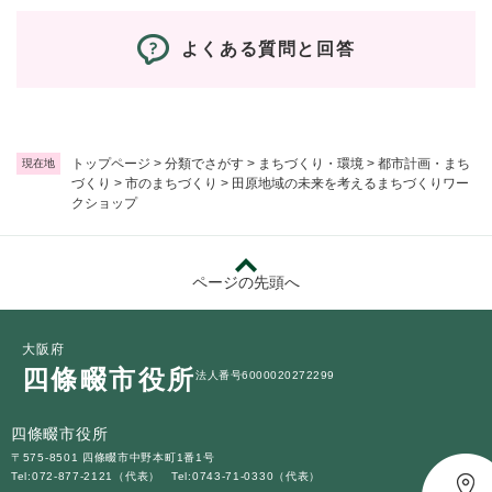
よくある質問と回答
トップページ
>
分類でさがす
>
まちづくり・環境
>
都市計画・まち
現在地
づくり
>
市のまちづくり
>
田原地域の未来を考えるまちづくりワー
クショップ
ページの先頭へ
大阪府
四條畷市役所
法人番号6000020272299
四條畷市役所
〒575-8501 四條畷市中野本町1番1号
Tel:072-877-2121（代表）
Tel:0743-71-0330（代表）