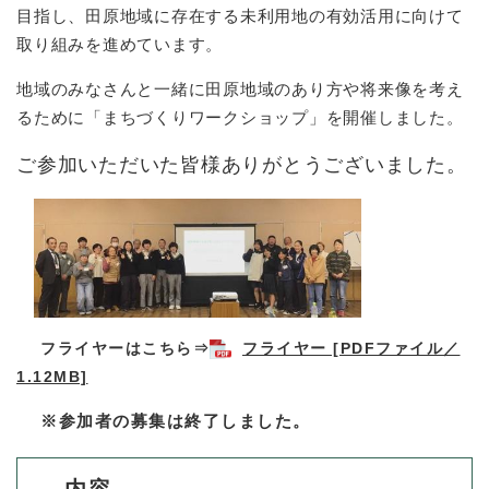
目指し、田原地域に存在する未利用地の有効活用に向けて
取り組みを進めています。
防災・安全
防
災
地域のみなさんと一緒に田原地域のあり方や将来像を考え
・
るために「まちづくりワークショップ」を開催しました。
子育て・教育
安
子
全
育
ご参加いただいた皆様ありがとうございました。
の
て
メ
健康・医療・福祉
・
健
ニ
教
康
ュ
育
・
ー
の
スポーツ・文化
医
を
ス
メ
療
ひ
ポ
ニ
・
ら
ー
ュ
フライヤーはこちら⇒
フライヤー [PDFファイル／
福
まちづくり・環境
く
ツ
ー
ま
祉
1.12MB]
・
を
ち
の
文
ひ
づ
※参加者の募集は終了しました。
メ
化
しごと・産業
ら
く
し
ニ
の
く
り
ご
ュ
メ
・