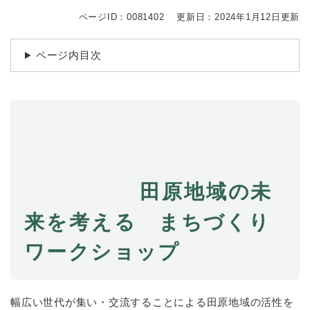
続
マイナンバー
き
ページID：0081402
更新日：2024年1月12日更新
の
税金
メ
ページ内目次
ニ
ごみ・リサイクル
ュ
ー
住まい
を
交通
ひ
ら
ペット・動物
く
おくやみ
田原地域の未
地域活動・コミュニティ
来を考える
まちづくり
人権・男女共同参画
消費生活
ワークショップ
相談窓口
イベント・施設予約
幅広い世代が集い・交流することによる田原地域の活性を