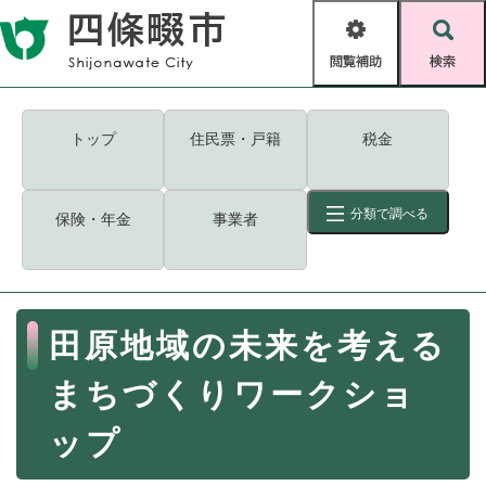
ペ
メニューを飛ばして本文へ
ー
閲
検
ジ
覧
索
の
補
先
助
頭
キーワード
検索
Foreign language
トップ
住民票・戸籍
税金
で
す
読み上げ・ふりがな
検索
。
分類で調べる
保険・年金
事業者
拡大
文字サイズ
背景色変更
標準
白
黒
青
ID
検索
ページ一時保存
表示
本
田原地域の未来を考える
文
くらし・手続き
く
ページID検索とは？
まちづくりワークショ
ら
し
登録・届け出・証明
ップ
・
手
保険・年金