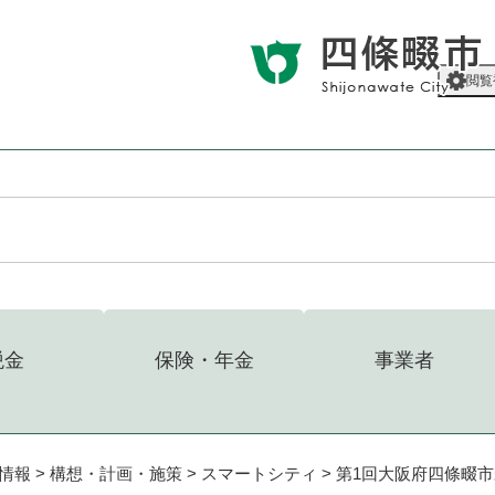
メニューを飛ばして本文へ
閲覧
税金
保険・年金
事業者
情報
>
構想・計画・施策
>
スマートシティ
>
第1回大阪府四條畷