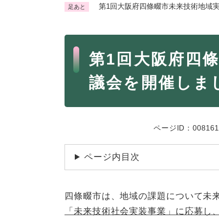
第1回大阪府四條畷市未来技術地域
足あと
くらし・手続き
く
ら
本
し
登録・届け出・証明
保険
第1回大阪府四
・
文
手
税金
ごみ
議会を開催しま
続
交通
ペッ
き
の
地域活動・コミュニティ
人権
メ
ニ
相談窓口
ページID：008161
イベ
ュ
ー
ページ内目次
を
防災・安全
防
ひ
災
ら
四條畷市は、地域の課題について未
・
く
子育て・教育
子
安
「未来技術社会実装事業」に応募し、
育