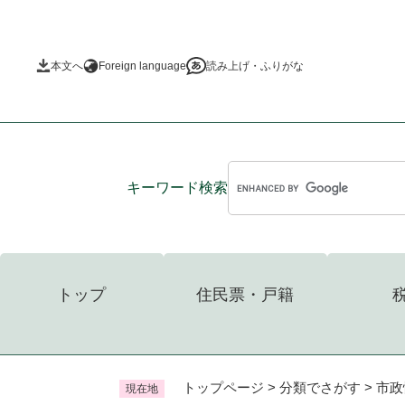
ペ
ー
ジ
本文へ
Foreign language
読み上げ・ふりがな
の
先
頭
で
す
。
キーワード
検索
トップ
住民票・戸籍
トップページ
>
分類でさがす
>
市政
現在地