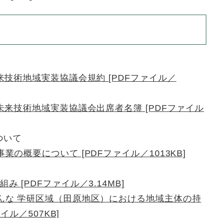
来技術地域実装協議会規約 [PDFファイル／
未来技術地域実装協議会出席者名簿 [PDFファイル
ついて
の概要について [PDFファイル／1013KB]
 [PDFファイル／3.14MB]
んな 学研区域（田原地区）における地域主体の持
ル／507KB]