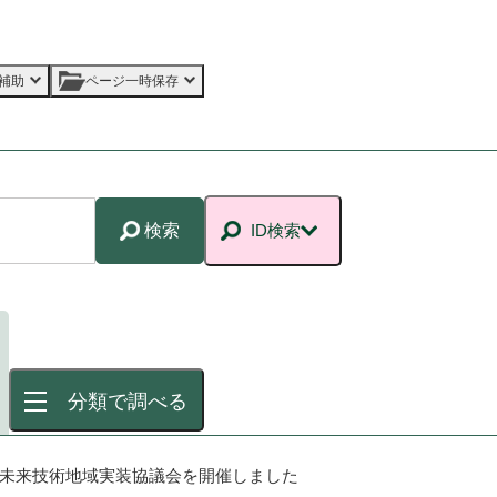
補助
ページ一時保存
検索
ID検索
分類で調べる
市未来技術地域実装協議会を開催しました