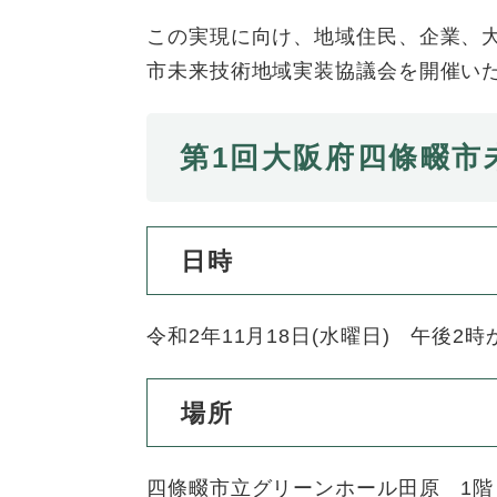
全
て
の
この実現に向け、地域住民、企業、
健康・医療・福祉
健
・
メ
市未来技術地域実装協議会を開催い
康
教
ニ
・
育
ュ
スポーツ・文化
ス
医
の
ー
第1回大阪府四條畷市
ポ
療
メ
を
ー
・
ニ
ひ
まちづくり・環境
ま
ツ
福
ュ
ら
ち
・
祉
ー
く
日時
づ
文
の
を
しごと・産業
し
く
化
メ
ひ
ご
り
の
ニ
ら
令和2年11月18日(水曜日) 午後2
と
・
メ
ュ
く
市政情報
市
・
環
ニ
ー
政
産
境
ュ
を
場所
情
業
の
ー
ひ
報
の
メ
を
ら
の
メ
ニ
ひ
く
四條畷市立グリーンホール田原 1階
メ
ニ