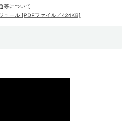
題等について
ュール [PDFファイル／424KB]