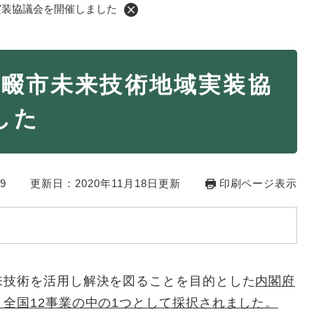
実装協議会を開催しました
・年金
マイナンバー
條畷市未来技術地域実装協
・リサイクル
住まい
した
ト・動物
おくやみ
・男女共同参画
消費生活
9
ント・施設予約
更新日：2020年11月18日更新
印刷ページ表示
来技術を活用し解決を図ることを目的とした
内閣府
全国12事業の中の1つとして採択されました。