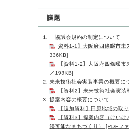
ュ
ら
ニ
ュ
ー
く
ュ
ー
を
議題
ー
を
ひ
を
ひ
ら
ひ
ら
く
協議会規約の制定について
ら
く
資料1-1】大阪府四條畷市未
く
336KB]
【資料1-2】大阪府四條畷市
／193KB]
未来技術社会実装事業の概要に
【資料2】未来技術社会実装事業
提案内容の概要について
【追加資料】田原地域の取り組み
【資料3】提案内容（けいは
続可能なまちづくり） [PDFファイ