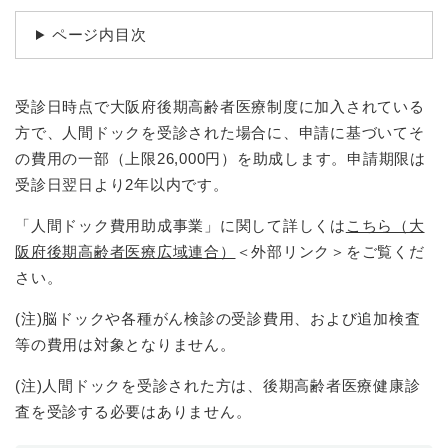
続
マイナンバー
き
ページ内目次
の
税金
メ
ニ
ごみ・リサイクル
受診日時点で大阪府後期高齢者医療制度に加入されている
ュ
ー
住まい
方で、人間ドックを受診された場合に、申請に基づいてそ
を
の費用の一部（上限26,000円）を助成します。申請期限は
交通
ひ
受診日翌日より2年以内です。
ら
ペット・動物
く
「人間ドック費用助成事業」に関して詳しくは
こちら（大
おくやみ
阪府後期高齢者医療広域連合）
＜外部リンク＞
をご覧くだ
さい。
地域活動・コミュニティ
人権・男女共同参画
(注)脳ドックや各種がん検診の受診費用、および追加検査
等の費用は対象となりません。
消費生活
(注)人間ドックを受診された方は、後期高齢者医療健康診
相談窓口
査を受診する必要はありません。
イベント・施設予約