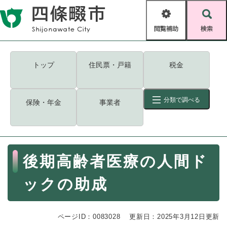
ペ
メニューを飛ばして本文へ
ー
閲
検
ジ
覧
索
の
補
先
助
頭
キーワード
検索
Foreign language
トップ
住民票・戸籍
税金
で
す
読み上げ・ふりがな
検索
。
分類で調べる
保険・年金
事業者
拡大
文字サイズ
背景色変更
標準
白
黒
青
ID
検索
ページ一時保存
表示
本
後期高齢者医療の人間ド
文
くらし・手続き
く
ページID検索とは？
ックの助成
ら
し
登録・届け出・証明
・
ページID：0083028
手
更新日：2025年3月12日更新
保険・年金