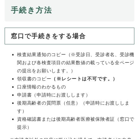
手続き方法
防災・安全
防
災
・
窓口で手続きをする場合
子育て・教育
安
子
全
育
の
て
検査結果通知のコピー（※受診日、受診者名、受診機
メ
健康・医療・福祉
・
健
関および各検査項目の結果数値の載っている全ページ
ニ
教
康
ュ
の提出をお願いします。）
育
・
ー
領収書のコピー
（※レシートは不可です。）
の
スポーツ・文化
医
を
ス
メ
口座情報のわかるもの
療
ひ
ポ
ニ
・
申請書（申請時にお渡しします）
ら
ー
ュ
福
まちづくり・環境
く
ツ
後期高齢者の質問票（任意）（申請時にお渡ししま
ー
ま
祉
・
す）
を
ち
の
文
ひ
づ
資格確認書または後期高齢者医療被保険者証（窓口で
メ
化
しごと・産業
ら
く
し
ニ
提示）
の
く
り
ご
ュ
メ
・