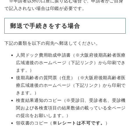
と
ー
※申請者以外の口座に振り込む場合で、申請者がご自身
ニ
環
市政情報
・
を
で記入されない場合は印鑑が必要です。
市
ュ
境
産
ひ
政
ー
の
業
ら
情
を
メ
の
く
郵送で手続きをする場合
報
ひ
ニ
メ
の
ら
ュ
ニ
メ
く
ー
下記の書類を以下の宛先へ郵送してください。
ュ
ニ
を
ー
ュ
ひ
人間ドック費用助成申請書（※大阪府後期高齢者医療
を
ー
ら
ひ
広域連後のホームページ（下記リンク）から印刷でき
を
く
ら
ひ
ます。）
く
ら
後期高齢者の質問票（任意）（※大阪府後期高齢者医
く
療広域連後のホームページ（下記リンク）から印刷で
きます。）
検査結果通知のコピー（※受診日、受診者名、受診機
関および各検査項目の結果数値の載っている全ページ
の提出をお願いします。）
領収書のコピー（
※レシートは不可です。
）