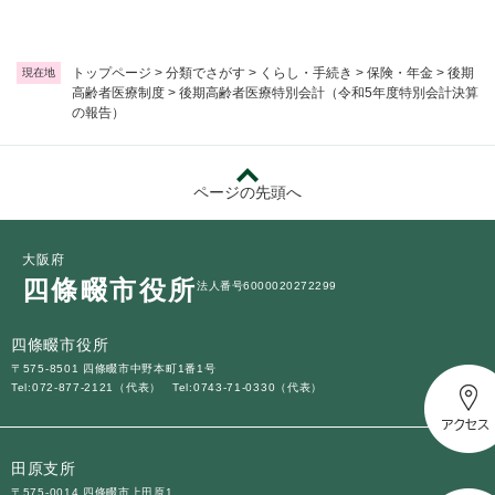
トップページ
>
分類でさがす
>
くらし・手続き
>
保険・年金
>
後期
現在地
高齢者医療制度
>
後期高齢者医療特別会計（令和5年度特別会計決算
の報告）
ページの先頭へ
大阪府
四條畷市役所
法人番号6000020272299
四條畷市役所
〒575-8501 四條畷市中野本町1番1号
Tel:072-877-2121（代表）
Tel:0743-71-0330（代表）
田原支所
〒575-0014 四條畷市上田原1