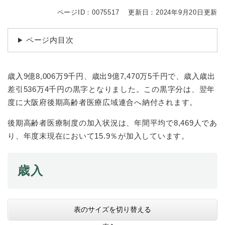
続
マイナンバー
き
ページID：0075517
更新日：2024年9月20日更新
の
税金
メ
ページ内目次
ニ
ごみ・リサイクル
ュ
ー
住まい
を
歳入9億8,006万9千円、歳出9億7,470万5千円で、歳入歳出
交通
ひ
差引536万4千円の黒字となりました。この黒字分は、翌年
ら
度に大阪府後期高齢者医療広域連合へ納付されます。
ペット・動物
く
おくやみ
後期高齢者医療制度の加入状況は、年間平均で8,469人であ
り、年度末現在において15.9％が加入しています。
地域活動・コミュニティ
人権・男女共同参画
歳入
消費生活
相談窓口
表のサイズを切り替える
イベント・施設予約