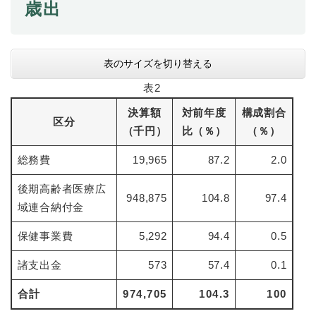
と
ー
歳出
ニ
環
市政情報
・
を
市
ュ
境
産
ひ
政
ー
の
業
ら
情
を
メ
の
く
表のサイズを切り替える
報
ひ
ニ
メ
の
ら
ュ
表2
ニ
メ
く
ー
ュ
ニ
決算額
対前年度
構成割合
を
ー
区分
ュ
ひ
（千円）
比（％）
（％）
を
ー
ら
ひ
を
く
総務費
19,965
87.2
2.0
ら
ひ
く
ら
後期高齢者医療広
948,875
104.8
97.4
く
域連合納付金
保健事業費
5,292
94.4
0.5
諸支出金
573
57.4
0.1
合計
974,705
104.3
100