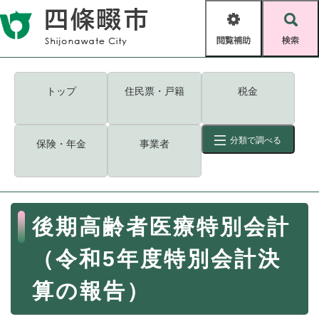
ペ
メニューを飛ばして本文へ
ー
閲
検
ジ
覧
索
の
補
先
助
頭
キーワード
検索
Foreign language
トップ
住民票・戸籍
税金
で
す
読み上げ・ふりがな
検索
。
分類で調べる
保険・年金
事業者
拡大
文字サイズ
背景色変更
標準
白
黒
青
ID
検索
ページ一時保存
表示
本
後期高齢者医療特別会計
文
くらし・手続き
く
ページID検索とは？
（令和5年度特別会計決
ら
し
登録・届け出・証明
算の報告）
・
手
保険・年金