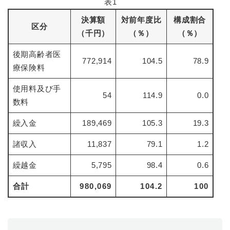
表1
決算額
対前年度比
構成割合
防災・安全
区分
防
（千円）
（％）
（％）
災
・
後期高齢者医
子育て・教育
772,914
104.5
78.9
安
子
療保険料
全
育
の
て
使用料及び手
メ
54
114.9
0.0
健康・医療・福祉
・
健
数料
ニ
教
康
ュ
育
繰入金
189,469
105.3
19.3
・
ー
の
スポーツ・文化
医
を
ス
メ
諸収入
11,837
79.1
1.2
療
ひ
ポ
ニ
・
ら
ー
ュ
繰越金
5,795
98.4
0.6
福
まちづくり・環境
く
ツ
ー
ま
祉
・
を
ち
合計
980,069
104.2
100
の
文
ひ
づ
メ
化
しごと・産業
ら
く
し
ニ
の
く
り
ご
ュ
メ
・