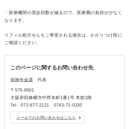
と
ー
ニ
環
市政情報
・
を
市
ュ
境
・医療機関の受診回数が減るので、医療費の負担が少なく
産
ひ
政
ー
の
業
ら
なります。
情
を
メ
の
く
報
ひ
ニ
メ
の
ら
ュ
リフィル処方せんをご希望される場合は、かかりつけ医に
ニ
メ
く
ー
ご相談ください。
ュ
ニ
を
ー
ュ
ひ
を
ー
ら
ひ
を
く
ら
このページに関するお問い合わせ先
ひ
く
ら
保険年金課
代表
く
〒575-8501
大阪府四條畷市中野本町1番1号 本館1階
Tel：072-877-2121 0743-71-0330
メールでのお問い合わせはこちら