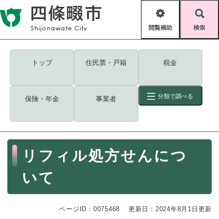
ペ
メニューを飛ばして本文へ
ー
閲
検
ジ
覧
索
の
補
先
助
頭
キーワード
検索
Foreign language
トップ
住民票・戸籍
税金
で
す
読み上げ・ふりがな
検索
。
分類で調べる
保険・年金
事業者
拡大
文字サイズ
背景色変更
標準
白
黒
青
ID
検索
ページ一時保存
表示
本
リフィル処方せんにつ
文
くらし・手続き
く
ページID検索とは？
いて
ら
し
登録・届け出・証明
・
ページID：0075468
手
更新日：2024年8月1日更新
保険・年金