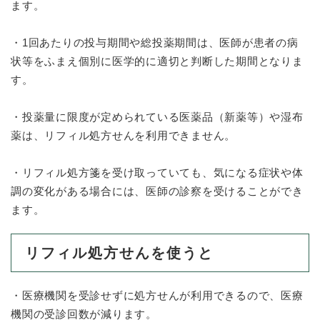
ます。
防災・安全
防
・1回あたりの投与期間や総投薬期間は、医師が患者の病
災
状等をふまえ個別に医学的に適切と判断した期間となりま
・
す。
子育て・教育
安
子
全
育
の
・投薬量に限度が定められている医薬品（新薬等）や湿布
て
メ
健康・医療・福祉
薬は、リフィル処方せんを利用できません。
・
健
ニ
教
康
ュ
育
・
・リフィル処方箋を受け取っていても、気になる症状や体
ー
の
スポーツ・文化
医
調の変化がある場合には、医師の診察を受けることができ
を
ス
メ
療
ひ
ポ
ます。
ニ
・
ら
ー
ュ
福
まちづくり・環境
く
ツ
ー
ま
祉
リフィル処方せんを使うと
・
を
ち
の
文
ひ
づ
メ
化
しごと・産業
ら
く
し
ニ
・医療機関を受診せずに処方せんが利用できるので、医療
の
く
り
ご
ュ
メ
機関の受診回数が減ります。
・