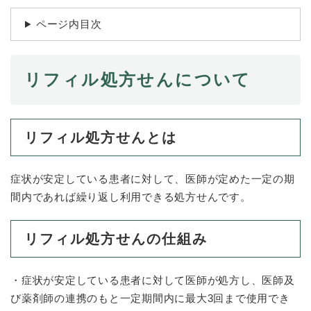
続
マイナンバー
き
ページ内目次
の
税金
メ
ニ
ごみ・リサイクル
ュ
リフィル処方せんについて
ー
住まい
を
交通
ひ
ら
リフィル処方せんとは
ペット・動物
く
おくやみ
症状が安定している患者に対して、医師が定めた一定の期
地域活動・コミュニティ
間内であれば繰り返し利用できる処方せんです。
人権・男女共同参画
リフィル処方せんの仕組み
消費生活
相談窓口
・症状が安定している患者に対して医師が処方し、医師及
イベント・施設予約
び薬剤師の連携のもと一定期間内に最大3回まで使用でき