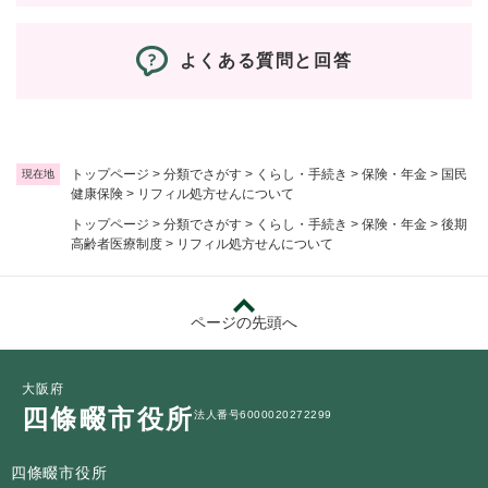
よくある質問と回答
トップページ
>
分類でさがす
>
くらし・手続き
>
保険・年金
>
国民
現在地
健康保険
>
リフィル処方せんについて
トップページ
>
分類でさがす
>
くらし・手続き
>
保険・年金
>
後期
高齢者医療制度
>
リフィル処方せんについて
ページの先頭へ
大阪府
四條畷市役所
法人番号6000020272299
四條畷市役所