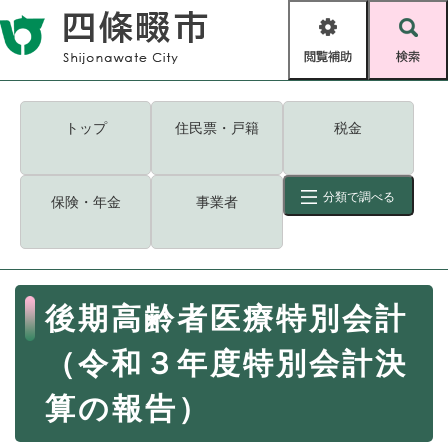
ペ
メニューを飛ばして本文へ
ー
閲
検
ジ
覧
索
の
補
先
助
頭
キーワード
検索
Foreign language
トップ
住民票・戸籍
税金
で
す
読み上げ・ふりがな
検索
。
分類で調べる
保険・年金
事業者
拡大
文字サイズ
背景色変更
標準
白
黒
青
ID
検索
ページ一時保存
表示
本
後期高齢者医療特別会計
文
くらし・手続き
く
ページID検索とは？
（令和３年度特別会計決
ら
し
登録・届け出・証明
算の報告）
・
手
保険・年金