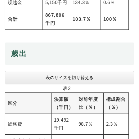
と
ー
繰越金
5,150千円
134.3％
0.6％
ニ
環
市政情報
・
を
市
ュ
境
産
ひ
867,806
政
ー
の
合計
103.7％
100％
業
ら
情
を
千円
メ
の
く
報
ひ
ニ
メ
の
ら
ュ
ニ
メ
く
ー
ュ
ニ
を
歳出
ー
ュ
ひ
を
ー
ら
ひ
を
く
ら
ひ
表のサイズを切り替える
く
ら
く
表2
決算額
対前年度
構成割合
区分
（千円）
比（％）
（％）
19,492
総務費
98.7％
2.3％
千円