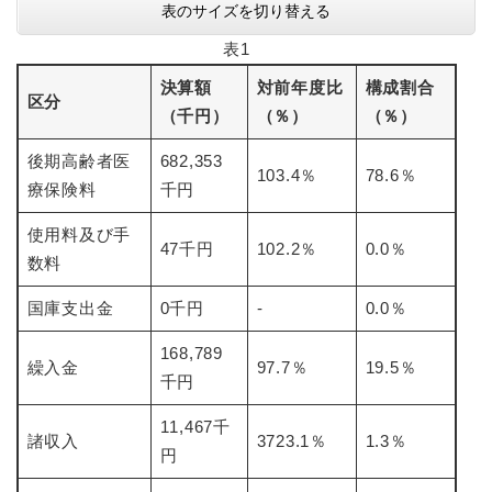
表のサイズを切り替える
表1
防災・安全
防
災
決算額
対前年度比
構成割合
区分
・
（千円）
（％）
（％）
子育て・教育
安
子
全
後期高齢者医
682,353
育
103.4％
78.6％
の
て
療保険料
千円
メ
健康・医療・福祉
・
健
ニ
教
使用料及び手
康
ュ
47千円
102.2％
0.0％
育
数料
・
ー
の
スポーツ・文化
医
を
ス
メ
国庫支出金
0千円
-
0.0％
療
ひ
ポ
ニ
・
ら
ー
ュ
168,789
福
まちづくり・環境
く
ツ
繰入金
97.7％
19.5％
ー
ま
祉
千円
・
を
ち
の
文
ひ
づ
メ
11,467千
化
しごと・産業
ら
く
諸収入
3723.1％
1.3％
し
ニ
円
の
く
り
ご
ュ
メ
・