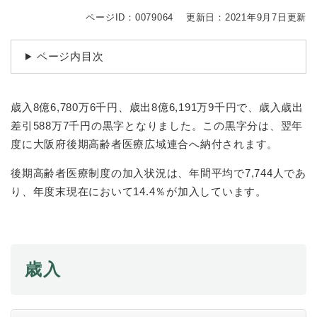
続
マイナンバー
き
ページID：0079064
更新日：2021年9月7日更新
の
税金
メ
ページ内目次
ニ
ごみ・リサイクル
ュ
ー
住まい
を
歳入8億6,780万6千円、歳出8億6,191万9千円で、歳入歳出
交通
ひ
差引588万7千円の黒字となりました。この黒字分は、翌年
ら
度に大阪府後期高齢者医療広域連合へ納付されます。
ペット・動物
く
おくやみ
後期高齢者医療制度の加入状況は、年間平均で7,744人であ
り、年度末現在において14.4％が加入しています。
地域活動・コミュニティ
人権・男女共同参画
消費生活
歳入
相談窓口
イベント・施設予約