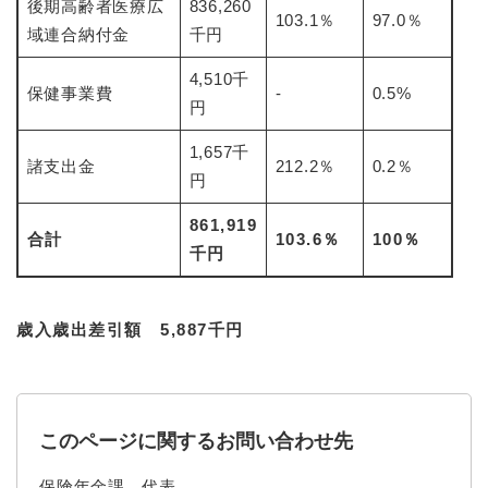
後期高齢者医療広
836,260
103.1％
97.0％
域連合納付金
千円
4,510千
保健事業費
-
0.5%
円
1,657千
諸支出金
212.2％
0.2％
円
861,919
合計
103.6％
100％
千円
歳入歳出差引額 5,887千円
このページに関するお問い合わせ先
保険年金課
代表