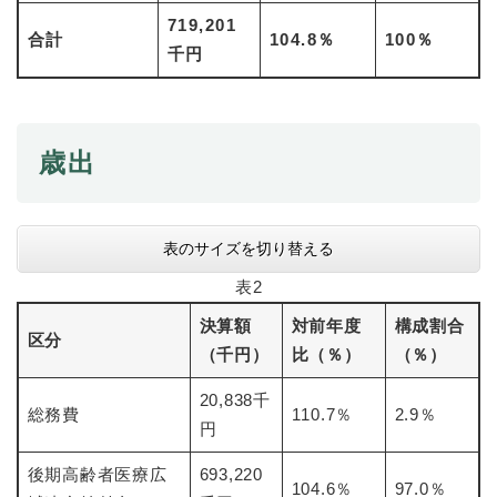
と
ー
ニ
環
市政情報
719,201
・
を
市
ュ
合計
104.8％
100％
境
産
ひ
千円
政
ー
の
業
ら
情
を
メ
の
く
報
ひ
ニ
メ
の
ら
ュ
ニ
メ
く
歳出
ー
ュ
ニ
を
ー
ュ
ひ
を
ー
ら
ひ
を
表のサイズを切り替える
く
ら
ひ
く
表2
ら
く
決算額
対前年度
構成割合
区分
（千円）
比（％）
（％）
20,838千
総務費
110.7％
2.9％
円
後期高齢者医療広
693,220
104.6％
97.0％