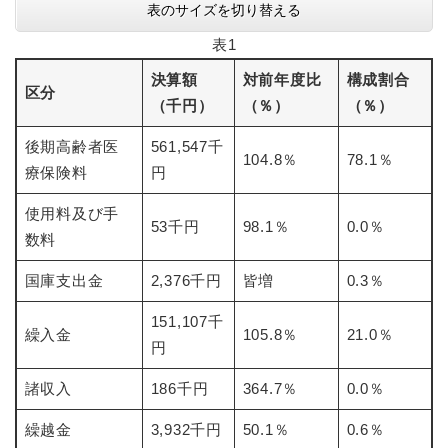
表のサイズを切り替える
表1
防災・安全
防
災
決算額
対前年度比
構成割合
区分
・
（千円）
（％）
（％）
子育て・教育
安
子
全
後期高齢者医
561,547千
育
104.8％
78.1％
の
て
療保険料
円
メ
健康・医療・福祉
・
健
ニ
教
使用料及び手
康
ュ
53千円
98.1％
0.0％
育
数料
・
ー
の
スポーツ・文化
医
を
ス
メ
国庫支出金
2,376千円
皆増
0.3％
療
ひ
ポ
ニ
・
ら
ー
ュ
151,107千
福
まちづくり・環境
く
ツ
繰入金
105.8％
21.0％
ー
ま
祉
円
・
を
ち
の
文
ひ
づ
メ
諸収入
186千円
364.7％
0.0％
化
しごと・産業
ら
く
し
ニ
の
く
り
ご
ュ
繰越金
3,932千円
50.1％
0.6％
メ
・