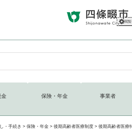
メニューを飛ばして本文へ
閲覧
税金
保険・年金
事業者
し・手続き
>
保険・年金
>
後期高齢者医療制度
>
後期高齢者医療