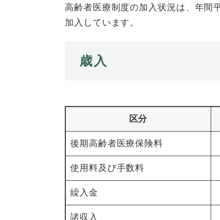
全
高齢者医療制度の加入状況は、年間平均
て
の
健康・医療・福祉
加入しています。
健
・
メ
康
教
ニ
・
育
ュ
スポーツ・文化
ス
歳入
医
の
ー
ポ
療
メ
を
ー
・
ニ
ひ
まちづくり・環境
ま
ツ
福
ュ
ら
ち
・
祉
ー
く
づ
文
の
を
区分
しごと・産業
し
く
化
メ
ひ
ご
り
の
ニ
ら
後期高齢者医療保険料
と
・
メ
ュ
く
市政情報
市
・
環
ニ
ー
使用料及び手数料
政
産
境
ュ
を
情
業
の
ー
ひ
繰入金
報
の
メ
を
ら
の
メ
ニ
ひ
く
諸収入
メ
ニ