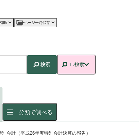
補助
ページ一時保存
検索
ID検索
分類で調べる
特別会計（平成26年度特別会計決算の報告）