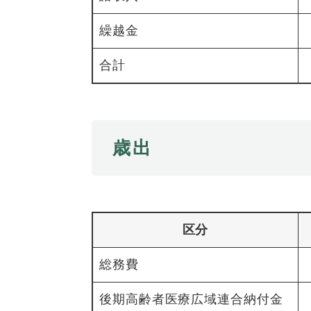
ュ
ら
ニ
ュ
ー
く
繰越金
ュ
ー
を
ー
を
ひ
合計
を
ひ
ら
ひ
ら
く
ら
く
く
歳出
区分
総務費
後期高齢者医療広域連合納付金