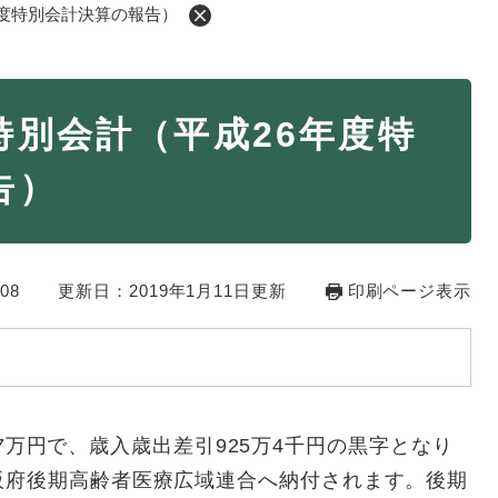
年度特別会計決算の報告）
・年金
マイナンバー
特別会計（平成26年度特
・リサイクル
住まい
告）
ト・動物
おくやみ
・男女共同参画
消費生活
08
ント・施設予約
更新日：2019年1月11日更新
印刷ページ表示
757万円で、歳入歳出差引925万4千円の黒字となり
阪府後期高齢者医療広域連合へ納付されます。後期