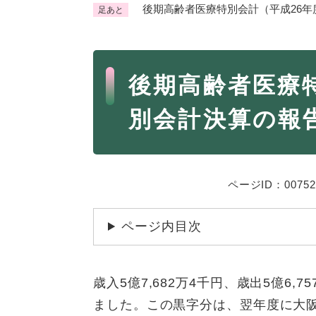
後期高齢者医療特別会計（平成26
足あと
くらし・手続き
く
ら
本
し
登録・届け出・証明
保険
後期高齢者医療
・
文
手
税金
ごみ
別会計決算の報
続
交通
ペッ
き
の
地域活動・コミュニティ
人権
メ
ニ
相談窓口
ページID：00752
イベ
ュ
ー
ページ内目次
を
防災・安全
防
ひ
災
ら
歳入5億7,682万4千円、歳出5億6,
・
く
子育て・教育
子
安
ました。この黒字分は、翌年度に大
育