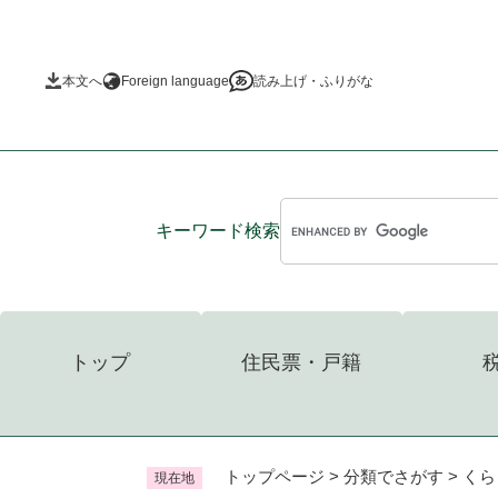
ペ
ー
ジ
本文へ
Foreign language
読み上げ・ふりがな
の
先
頭
で
す
。
キーワード
検索
トップ
住民票・戸籍
トップページ
>
分類でさがす
>
くら
現在地