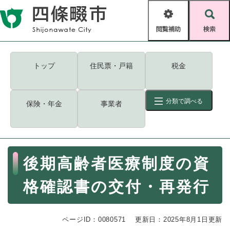
ペ
メニューを飛ばして本文へ
ー
閲
検
ジ
覧
索
の
補
先
助
頭
キーワード
検索
Foreign language
トップ
住民票・戸籍
税金
で
す
読み上げ・ふりがな
検索
。
分類で調べる
保険・年金
事業者
拡大
文字サイズ
背景色変更
標準
白
黒
青
ID
検索
ページ一時保存
表示
本
後期高齢者医療制度の資
文
くらし・手続き
く
ページID検索とは？
格確認書の交付・再発行
ら
し
登録・届け出・証明
・
ページID：0080571
手
更新日：2025年8月1日更新
保険・年金