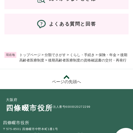
よくある質問と回答
トップページ
>
分類でさがす
>
くらし・手続き
>
保険・年金
>
後期
現在地
高齢者医療制度
>
後期高齢者医療制度の資格確認書の交付・再発行
ページの先頭へ
大阪府
四條畷市役所
法人番号6000020272299
四條畷市役所
〒575-8501 四條畷市中野本町1番1号