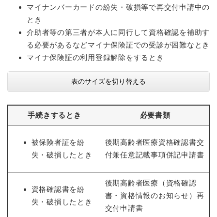
マイナンバーカードの紛失・破損等で再交付申請中の
とき
防災・安全
防
介助者等の第三者が本人に同行して資格確認を補助す
災
る必要があるなどマイナ保険証での受診が困難なとき
・
子育て・教育
マイナ保険証の利用登録解除をするとき
安
子
全
育
の
表のサイズを切り替える
て
メ
健康・医療・福祉
・
健
ニ
教
康
ュ
育
手続きするとき
必要書類
・
ー
の
スポーツ・文化
医
を
ス
メ
療
ひ
ポ
被保険者証を紛
後期高齢者医療資格確認書交
ニ
・
ら
ー
ュ
失・破損したとき
付兼任意記載事項併記申請書
福
まちづくり・環境
く
ツ
ー
ま
祉
・
を
ち
の
文
後期高齢者医療（資格確認
ひ
づ
メ
資格確認書を紛
化
しごと・産業
ら
く
書・資格情報のお知らせ）再
し
ニ
の
失・破損したとき
く
り
ご
ュ
交付申請書
メ
・