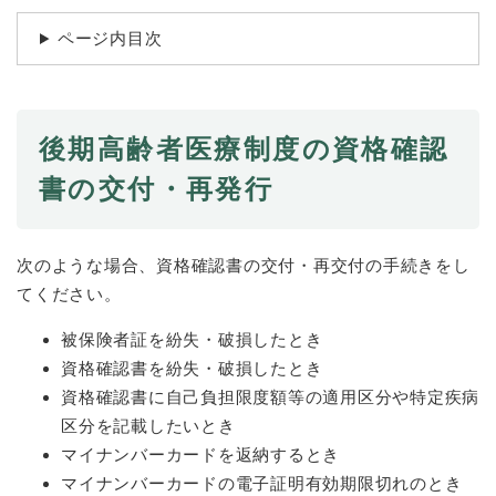
続
マイナンバー
き
ページ内目次
の
税金
メ
ニ
ごみ・リサイクル
ュ
ー
後期高齢者医療制度の資格確認
住まい
を
書の交付・再発行
交通
ひ
ら
ペット・動物
く
次のような場合、資格確認書の交付・再交付の手続きをし
おくやみ
てください。
地域活動・コミュニティ
被保険者証を紛失・破損したとき
人権・男女共同参画
資格確認書を紛失・破損したとき
消費生活
資格確認書に自己負担限度額等の適用区分や特定疾病
区分を記載したいとき
相談窓口
マイナンバーカードを返納するとき
イベント・施設予約
マイナンバーカードの電子証明有効期限切れのとき