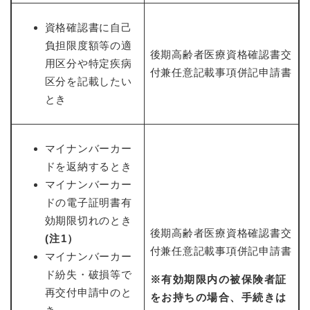
と
ー
ニ
環
市政情報
・
を
市
ュ
境
資格確認書に自己
産
ひ
政
ー
の
業
ら
負担限度額等の適
情
を
後期高齢者医療資格確認書交
メ
の
く
用区分や特定疾病
報
ひ
ニ
付兼任意記載事項併記申請書
メ
の
ら
区分を記載したい
ュ
ニ
メ
く
ー
とき
ュ
ニ
を
ー
ュ
ひ
を
ー
ら
ひ
マイナンバーカー
を
く
ら
ひ
ドを返納するとき
く
ら
マイナンバーカー
く
ドの電子証明書有
効期限切れのとき
後期高齢者医療資格確認書交
(注1）
付兼任意記載事項併記申請書
マイナンバーカー
ド紛失・破損等で
※有効期限内の被保険者証
再交付申請中のと
をお持ちの場合、手続きは