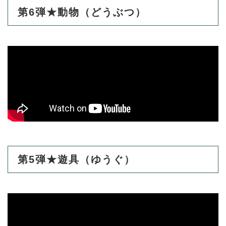
第6弾★動物（どうぶつ）
第5弾★遊具（ゆうぐ）