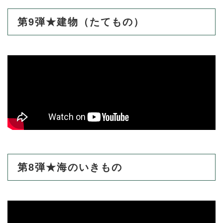
第9弾★建物（たてもの）
防災・安全
防
災
・
子育て・教育
安
子
全
育
の
て
メ
健康・医療・福祉
・
健
ニ
教
康
ュ
育
・
ー
の
スポーツ・文化
医
を
ス
メ
療
ひ
ポ
ニ
・
ら
ー
ュ
福
まちづくり・環境
く
ツ
第8弾★海のいきもの
ー
ま
祉
・
を
ち
の
文
ひ
づ
メ
化
しごと・産業
ら
く
し
ニ
の
く
り
ご
ュ
メ
・