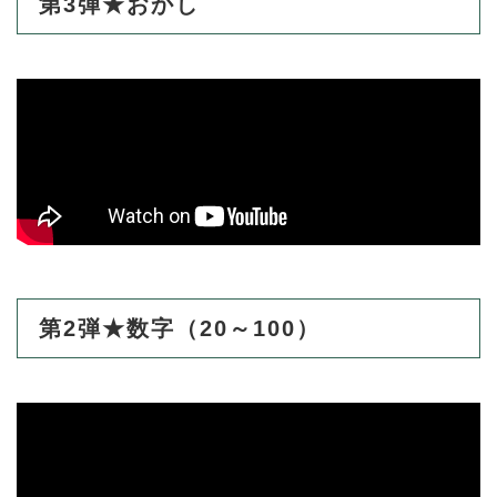
第3弾★おかし
第2弾★数字（20～100）