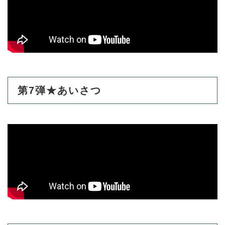
と
ー
ニ
環
市政情報
・
を
市
ュ
境
産
ひ
政
ー
の
業
ら
情
を
メ
の
く
報
ひ
ニ
メ
の
ら
ュ
ニ
メ
く
ー
ュ
ニ
を
ー
ュ
第7弾★あいさつ
ひ
を
ー
ら
ひ
を
く
ら
ひ
く
ら
く