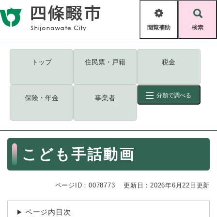
ペ
メニューを飛ばして本文へ
ー
閲
検
ジ
覧
索
の
補
先
助
頭
キーワード
検索
Foreign language
トップ
住民票・戸籍
税金
で
す
読み上げ・ふりがな
検索
。
分類で調べる
保険・年金
事業者
拡大
文字サイズ
背景色変更
標準
白
黒
青
ID
検索
ページ一時保存
表示
本
こども手話動画
文
くらし・手続き
く
ページID検索とは？
ら
ページID：0078773
更新日：2026年6月22日更新
し
登録・届け出・証明
・
手
保険・年金
ページ内目次