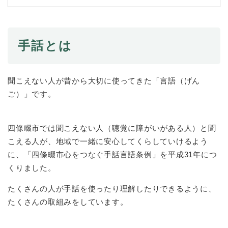
続
マイナンバー
き
の
税金
メ
手話とは
ニ
ごみ・リサイクル
ュ
ー
住まい
を
聞こえない人が昔から大切に使ってきた「言語（げん
交通
ひ
ご）」です。
ら
ペット・動物
く
おくやみ
四條畷市では聞こえない人（聴覚に障がいがある人）と聞
こえる人が、地域で一緒に安心してくらしていけるよう
地域活動・コミュニティ
に、「四條畷市心をつなぐ手話言語条例」を平成31年につ
人権・男女共同参画
くりました。
消費生活
たくさんの人が手話を使ったり理解したりできるように、
相談窓口
たくさんの取組みをしています。
イベント・施設予約