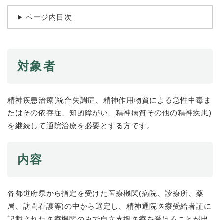
続
マイナンバー
き
ページ内目次
の
税金
メ
ニ
ごみ・リサイクル
ュ
ー
対象者
住まい
を
交通
ひ
ら
精神疾患治療(統合失調症、精神作用物質による急性中毒ま
ペット・動物
く
たはその依存症、知的障がい、精神病質その他の精神疾患)
おくやみ
を継続して通院治療を必要とする方です。
地域活動・コミュニティ
人権・男女共同参画
内容
消費生活
相談窓口
各都道府県から指定を受けた医療機関(病院、診療所、薬
局、訪問看護等)の中から選定し、精神通院医療受給者証に
イベント・施設予約
記載された医療機関のみで自立支援医療を受けることが出