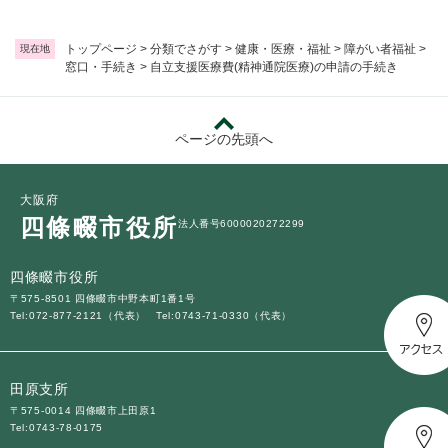
トップページ
>
分類でさがす
>
健康・医療・福祉
>
障がい者福祉
>
現在地
窓口・手続き
>
自立支援医療費(精神通院医療)の申請の手続き
ページの先頭へ
大阪府
四條畷市役所
法人番号6000020272299
四條畷市役所
〒575-8501 四條畷市中野本町1番1号
Tel:072-877-2121（代表）
Tel:0743-71-0330（代表）
田原支所
〒575-0014 四條畷市上田原1
Tel:0743-78-0175