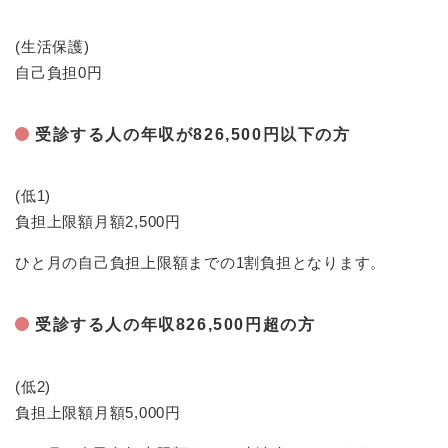
と
ー
ニ
環
市政情報
・
を
市
ュ
境
産
ひ
(生活保護)
政
ー
の
業
ら
情
を
自己負担0円
メ
の
く
報
ひ
ニ
メ
の
ら
ュ
ニ
受診する人の年収が826,500円以下の方
メ
く
ー
ュ
ニ
を
ー
ュ
ひ
を
(低1)
ー
ら
ひ
を
負担上限額月額2,500円
く
ら
ひ
く
ら
ひと月の自己負担上限額までの1割負担となります。
く
受診する人の年収826,500円超の方
(低2)
負担上限額月額5,000円