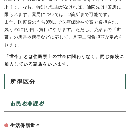
来ます。なお、特別な理由がなければ、通院先は1箇所に
防災・安全
限られます。薬局については、2箇所まで可能です。
防
また、医療費のうち9割まで医療保険や公費で負担され、
災
・
残りの1割が自己負担になります。ただし、受給者の「世
子育て・教育
安
帯」の所得や疾病などに応じて、月額上限負担額が定めら
子
全
育
れます。
の
て
メ
健康・医療・福祉
・
「世帯」とは住民票上の世帯に関わりなく、同じ保険に
健
ニ
教
康
加入している家族をいいます。
ュ
育
・
ー
の
スポーツ・文化
医
を
ス
メ
所得区分
療
ひ
ポ
ニ
・
ら
ー
ュ
福
まちづくり・環境
く
ツ
ー
ま
祉
・
市民税非課税
を
ち
の
文
ひ
づ
メ
化
しごと・産業
ら
く
し
ニ
の
く
り
ご
ュ
生活保護世帯
メ
・