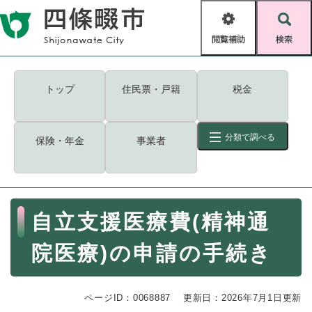
ペ
メニューを飛ばして本文へ
ー
閲
検
ジ
覧
索
の
補
先
助
頭
キーワード
検索
Foreign language
トップ
住民票・戸籍
税金
で
す
読み上げ・ふりがな
検索
。
分類で調べる
保険・年金
事業者
拡大
文字サイズ
背景色変更
標準
白
黒
青
ID
検索
ページ一時保存
表示
本
自立支援医療費(精神通
文
くらし・手続き
く
ページID検索とは？
院医療)の申請の手続き
ら
し
登録・届け出・証明
・
ページID：0068887
手
更新日：2026年7月1日更新
保険・年金