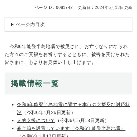
続
マイナンバー
き
ページID：0081742
更新日：2024年5月13日更新
の
税金
メ
ページ内目次
ニ
ごみ・リサイクル
ュ
ー
住まい
を
令和6年能登半島地震で被災され、お亡くなりになられ
交通
ひ
た方々のご冥福をお祈りするとともに、被害を受けられた
ら
皆さまに、心よりお見舞い申し上げます。
ペット・動物
く
おくやみ
掲載情報一覧
地域活動・コミュニティ
人権・男女共同参画
令和6年能登半島地震に関する本市の支援及び対応状
消費生活
況
（令和6年1月29日更新）
相談窓口
人的支援について
（令和6年5月13日更新）
募金箱を設置しています（令和6年能登半島地震）
イベント・施設予約
（令和6年1月17日更新）