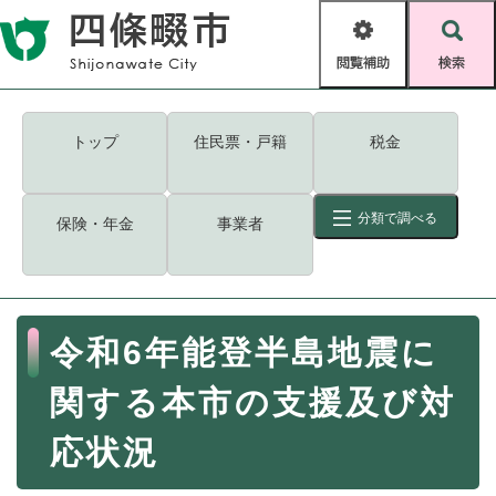
ペ
メニューを飛ばして本文へ
ー
閲
検
ジ
覧
索
の
補
先
助
頭
キーワード
検索
Foreign language
トップ
住民票・戸籍
税金
で
す
読み上げ・ふりがな
検索
。
分類で調べる
保険・年金
事業者
拡大
文字サイズ
背景色変更
標準
白
黒
青
ID
検索
ページ一時保存
表示
本
令和6年能登半島地震に
文
くらし・手続き
く
ページID検索とは？
関する本市の支援及び対
ら
し
登録・届け出・証明
応状況
・
手
保険・年金