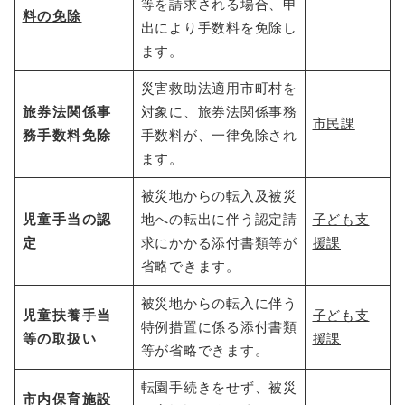
と
ー
等を請求される場合、申
ニ
環
料の免除
市政情報
・
を
市
ュ
出により手数料を免除し
境
産
ひ
政
ー
ます。
の
業
ら
情
を
メ
の
く
報
ひ
災害救助法適用市町村を
ニ
メ
の
ら
ュ
旅券法関係事
対象に、旅券法関係事務
ニ
メ
く
市民課
ー
ュ
務手数料免除
手数料が、一律免除され
ニ
を
ー
ます。
ュ
ひ
を
ー
ら
ひ
被災地からの転入及被災
を
く
ら
ひ
児童手当の認
地への転出に伴う認定請
子ども支
く
ら
定
求にかかる添付書類等が
援課
く
省略できます。
被災地からの転入に伴う
児童扶養手当
子ども支
特例措置に係る添付書類
等の取扱い
援課
等が省略できます。
転園手続きをせず、被災
市内保育施設