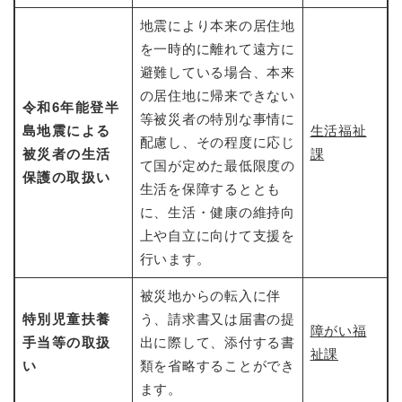
地震により本来の居住地
を一時的に離れて遠方に
避難している場合、本来
の居住地に帰来できない
令和6年能登半
等被災者の特別な事情に
島地震による
生活福祉
配慮し、その程度に応じ
被災者の生活
課
て国が定めた最低限度の
保護の取扱い
生活を保障するととも
に、生活・健康の維持向
上や自立に向けて支援を
行います。
被災地からの転入に伴
特別児童扶養
う、請求書又は届書の提
障がい福
手当等の取扱
出に際して、添付する書
祉課
い​
類を省略することができ
ます。