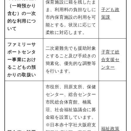
保育施設に籍を残したま
（一時預かり
ま、利用料の負担なしに
子ども政
含む）の一次
市内保育施設の利用を可
策課
的な利用につ
能とする。状況に応じて
いて
柔軟に対応します。
ファミリーサ
二次避難先でも援助対象
ポートセンタ
子育て総
とすること及び手続きの
ー事業におけ
合支援セ
簡素化、優先的な調整等
るこどもの預
ンター
を行います。
かりの取扱い
市役所、田原支所、保健
センター、総合センター
市民総合体育館、楠風
荘、社会福祉協議会に募
金箱を設置しています。
※日本赤十字社大阪府支
福祉政策