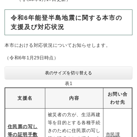
防災・安全
令和6年能登半島地震に関する本市の
防
災
支援及び対応状況
・
子育て・教育
安
子
全
本市における対応状況についてお知らせします。
育
の
て
メ
健康・医療・福祉
（令和6年1月29日時点）
・
健
ニ
教
康
ュ
育
表のサイズを切り替える
・
ー
の
スポーツ・文化
医
を
ス
表1
メ
療
ひ
ポ
ニ
・
お問い合
ら
ー
ュ
支援名
内容
福
まちづくり・環境
く
ツ
わせ先
ー
ま
祉
・
を
ち
の
文
被災者の方が、生活再建
ひ
づ
メ
化
しごと・産業
等を目的とする各種手続
ら
く
し
ニ
住民票の写し
の
く
り
きのために住民票の写し
ご
ュ
メ
等の証明手数
市民課
・