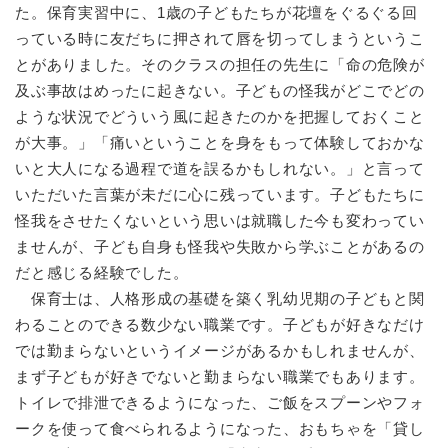
た。保育実習中に、1歳の子どもたちが花壇をぐるぐる回
っている時に友だちに押されて唇を切ってしまうというこ
とがありました。そのクラスの担任の先生に「命の危険が
及ぶ事故はめったに起きない。子どもの怪我がどこでどの
ような状況でどういう風に起きたのかを把握しておくこと
が大事。」「痛いということを身をもって体験しておかな
いと大人になる過程で道を誤るかもしれない。」と言って
いただいた言葉が未だに心に残っています。子どもたちに
怪我をさせたくないという思いは就職した今も変わってい
ませんが、子ども自身も怪我や失敗から学ぶことがあるの
だと感じる経験でした。
保育士は、人格形成の基礎を築く乳幼児期の子どもと関
わることのできる数少ない職業です。子どもが好きなだけ
では勤まらないというイメージがあるかもしれませんが、
まず子どもが好きでないと勤まらない職業でもあります。
トイレで排泄できるようになった、ご飯をスプーンやフォ
ークを使って食べられるようになった、おもちゃを「貸し