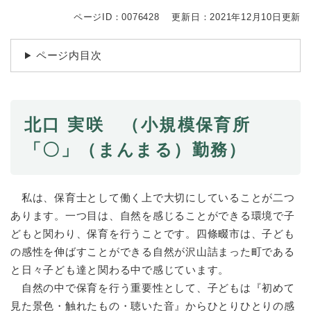
続
マイナンバー
き
ページID：0076428
更新日：2021年12月10日更新
の
税金
メ
ページ内目次
ニ
ごみ・リサイクル
ュ
ー
住まい
を
交通
ひ
北口 実咲 （小規模保育所
ら
ペット・動物
「〇」（まんまる）勤務）
く
おくやみ
地域活動・コミュニティ
私は、保育士として働く上で大切にしていることが二つ
あります。一つ目は、自然を感じることができる環境で子
人権・男女共同参画
どもと関わり、保育を行うことです。四條畷市は、子ども
消費生活
の感性を伸ばすことができる自然が沢山詰まった町である
と日々子ども達と関わる中で感じています。
相談窓口
自然の中で保育を行う重要性として、子どもは『初めて
イベント・施設予約
見た景色・触れたもの・聴いた音』からひとりひとりの感