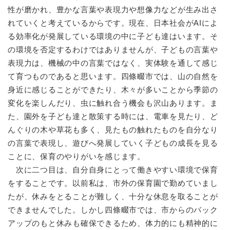
性が磨かれ、豊かな言葉や表現力や想像力などが生み出さ
れていくと考えているからです。現在、日本社会がAIによ
防災・安全
防
る効率化が発展している環境の中に子ども達はいます。そ
災
の環境を否定するわけではありませんが、子どもの言葉や
・
子育て・教育
安
表現力は、機械の中の言葉ではなく、実体験を通して感じ
子
全
て育つものであると思います。四條畷市では、山の自然を
育
の
て
身近に感じることができたり、木々が多いことから季節の
メ
健康・医療・福祉
・
健
変化を楽しんだり、虫に触れ合う機会も沢山あります。ま
ニ
教
康
ュ
た、園外を子ども達と散策する時には、電車を見たり、ど
育
・
ー
んぐりの木や草花も多く、見たもの触れたものを自分なり
の
スポーツ・文化
医
を
ス
メ
の言葉で表現し、遊びへ発展していく子どもの成長を見る
療
ひ
ポ
ニ
・
ことに、保育のやりがいを感じます。
ら
ー
ュ
福
まちづくり・環境
次に二つ目は、自分自身にとって働きやすい環境で保育
く
ツ
ー
ま
祉
・
をすることです。以前私は、市外の保育園で勤めていまし
を
ち
の
文
ひ
づ
たが、休みをとることが難しく、十分な休息を取ることが
メ
化
しごと・産業
ら
く
し
ニ
できませんでした。しかし四條畷市では、市からのバック
の
く
り
ご
ュ
アップのもと休みも確保できるため、体力的にも精神的に
メ
・