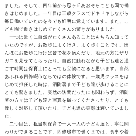
ました。そして、四年前から忍ヶ丘あおぞらこども園で働
きはじめました。一年目は三歳クラスでドキドキしながら
毎日働いていたのを今でも鮮明に覚えています。また、こ
ども園で働きはじめてたくさんの驚きがありました。
一つは近くに自然がたくさんあることはもちろん知って
いたのですが、お散歩によく行き、よく歩くことです。田
んぼにお散歩に行けば皆で花を摘んだり、地元の方にザリ
ガニを見せてもらったり。自然に触れながら子ども達と過
ごす時間は保育士にとっても宝物になると思います。自然
あふれる四條畷市ならではの体験です。一歳児クラスをは
じめて担任した時は、消防署まで子ども達が歩けることに
とても驚きました。突然の訪問だったにも関わらず、消防
署の方々は子ども達と写真を撮ってくださったり、とても
優しく対応して頂いたり、子ども達の笑顔は輝いていまし
た。
二つ目は、担当制保育で一人一人の子ども達と丁寧に関
わりができることです。四條畷市で働くまでは、食事や着