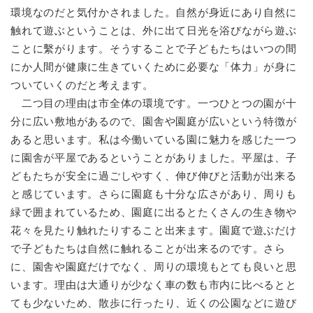
環境なのだと気付かされました。自然が身近にあり自然に
触れて遊ぶということは、外に出て日光を浴びながら遊ぶ
ことに繫がります。そうすることで子どもたちはいつの間
にか人間が健康に生きていくために必要な「体力」が身に
ついていくのだと考えます。
二つ目の理由は市全体の環境です。一つひとつの園が十
分に広い敷地があるので、園舎や園庭が広いという特徴が
あると思います。私は今働いている園に魅力を感じた一つ
に園舎が平屋であるということがありました。平屋は、子
どもたちが安全に過ごしやすく、伸び伸びと活動が出来る
と感じています。さらに園庭も十分な広さがあり、周りも
緑で囲まれているため、園庭に出るとたくさんの生き物や
花々を見たり触れたりすること出来ます。園庭で遊ぶだけ
で子どもたちは自然に触れることが出来るのです。さら
に、園舎や園庭だけでなく、周りの環境もとても良いと思
います。理由は大通りが少なく車の数も市内に比べるとと
ても少ないため、散歩に行ったり、近くの公園などに遊び