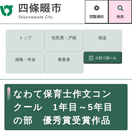
ペ
メニューを飛ばして本文へ
ー
閲
検
ジ
覧
索
の
補
先
助
頭
キーワード
検索
Foreign language
トップ
住民票・戸籍
税金
で
す
読み上げ・ふりがな
検索
。
分類で調べる
保険・年金
事業者
拡大
文字サイズ
背景色変更
標準
白
黒
青
ID
検索
ページ一時保存
表示
本
なわて保育士作文コン
文
くらし・手続き
く
ページID検索とは？
クール 1年目～5年目
ら
し
登録・届け出・証明
の部 優秀賞受賞作品
・
手
保険・年金