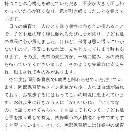
持つことの心構えを教えていただき、不安が大きく圧し掛
かっていた心が軽くなり、気が引き締まったことを覚えて
います。
日々の保育で一人ひとり違う個性に向き合い携わること
で、子ども達の輝く瞳に触れるたびに心が躍り、子ども達
の成長に心が震えました。けれど、保育は思い通りにいか
ないもので、不安にもなれば、立ちどまってしまう時もあ
ります。その度、先輩の先生方が、一緒に悩み、私の成長
を待っていてくださいました。そのような先輩方に支えら
れ、励まされて今の私があります。
今年度は岡部保育所で0歳児と関わらせていただいてい
ます。岡部保育所もメイン道路から少し入れば自然が溢れ
ており、お散歩するにはもってこいの環境に恵まれていま
す。お散歩中に行きかう人に「かわいいね」「いくつな
の」と話しかけてもらい、手を振ってもらって、子ども達
も手を振り返して答え、四條畷市の人情溢れる中ですくす
くと育っています。そして、岡部保育所には妊娠中の保育