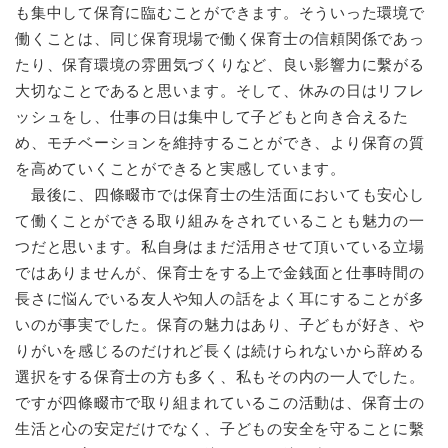
と
ー
ニ
も集中して保育に臨むことができます。そういった環境で
環
市政情報
・
を
市
ュ
境
働くことは、同じ保育現場で働く保育士の信頼関係であっ
産
ひ
政
ー
の
たり、保育環境の雰囲気づくりなど、良い影響力に繫がる
業
ら
情
を
メ
の
く
大切なことであると思います。そして、休みの日はリフレ
報
ひ
ニ
メ
の
ら
ッシュをし、仕事の日は集中して子どもと向き合えるた
ュ
ニ
メ
く
ー
め、モチベーションを維持することができ、より保育の質
ュ
ニ
を
を高めていくことができると実感しています。
ー
ュ
ひ
を
最後に、四條畷市では保育士の生活面においても安心し
ー
ら
ひ
を
て働くことができる取り組みをされていることも魅力の一
く
ら
ひ
つだと思います。私自身はまだ活用させて頂いている立場
く
ら
ではありませんが、保育士をする上で金銭面と仕事時間の
く
長さに悩んでいる友人や知人の話をよく耳にすることが多
いのが事実でした。保育の魅力はあり、子どもが好き、や
りがいを感じるのだけれど長くは続けられないから辞める
選択をする保育士の方も多く、私もその内の一人でした。
ですが四條畷市で取り組まれているこの活動は、保育士の
生活と心の安定だけでなく、子どもの安全を守ることに繫