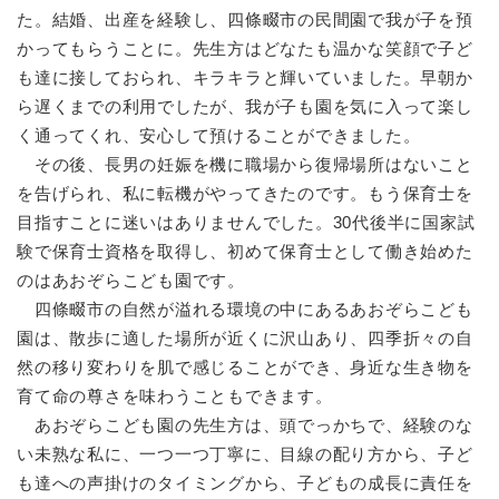
た。結婚、出産を経験し、四條畷市の民間園で我が子を預
かってもらうことに。先生方はどなたも温かな笑顔で子ど
も達に接しておられ、キラキラと輝いていました。早朝か
ら遅くまでの利用でしたが、我が子も園を気に入って楽し
く通ってくれ、安心して預けることができました。
その後、長男の妊娠を機に職場から復帰場所はないこと
を告げられ、私に転機がやってきたのです。もう保育士を
目指すことに迷いはありませんでした。30代後半に国家試
験で保育士資格を取得し、初めて保育士として働き始めた
のはあおぞらこども園です。
四條畷市の自然が溢れる環境の中にあるあおぞらこども
園は、散歩に適した場所が近くに沢山あり、四季折々の自
然の移り変わりを肌で感じることができ、身近な生き物を
育て命の尊さを味わうこともできます。
あおぞらこども園の先生方は、頭でっかちで、経験のな
い未熟な私に、一つ一つ丁寧に、目線の配り方から、子ど
も達への声掛けのタイミングから、子どもの成長に責任を