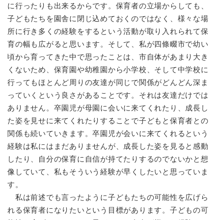
に行ったりも出来るからです。保育者の立場からしても、
子どもたちを園舎に閉じ込めておくのではなく、様々な場
所に行き多くの経験をするという活動が取り入れられて保
育の幅も広がると思います。そして、私が四條畷市で幼い
頃から育ってきた中で思ったことは、市自体があまり大き
くないため、保育園や幼稚園から小学校、そして中学校に
行ってもほとんど周りの友達が同じで関係がどんどん深ま
っていくという良さがあることです。それは友達だけでは
ありません。卒園児が母園に会いに来てくれたり、成長し
た姿を見せに来てくれたりすることで子どもと保育者との
関係も続いていきます。卒園児が会いに来てくれるという
経験は私にはまだありませんが、成長した姿を見ると感動
したり、自分の保育に自信が持てたりするのでないかと想
像していて、私もそういう経験が早くしたいと思っていま
す。
私は前述でも言ったように子どもたちの可能性を広げら
れる保育者になりたいという目標があります。子どもの可