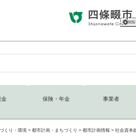
メニューを飛ばして本文へ
閲覧
税金
保険・年金
事業者
づくり・環境
>
都市計画・まちづくり
>
都市計画情報
>
社会資本