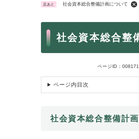
社会資本総合整備計画について
足あと
くらし・手続き
く
ら
本
し
登録・届け出・証明
保険
社会資本総合整
・
文
手
税金
ごみ
続
交通
ペッ
き
の
ページID：008171
地域活動・コミュニティ
人権
メ
ニ
相談窓口
イベ
ページ内目次
ュ
ー
を
防災・安全
防
ひ
社会資本総合整備計
災
ら
・
く
子育て・教育
子
安
育