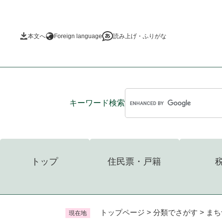
ペ
ー
ジ
本文へ
Foreign language
読み上げ・ふりがな
の
先
頭
で
す
。
キーワード
検索
トップ
住民票・戸籍
トップページ
>
分類でさがす
>
まち
現在地