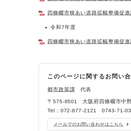
ュ
ら
ニ
ュ
ー
く
四條畷市狭あい道路拡幅整備促進計画
ュ
ー
を
ー
を
ひ
令和7年度
を
ひ
ら
ひ
ら
く
四條畷市狭あい道路拡幅整備促進計画
ら
く
く
このページに関するお問い合
都市政策課
代表
〒575-8501
大阪府四條畷市中野
Tel：072-877-2121 0743-71-0
メールでのお問い合わせはこちら