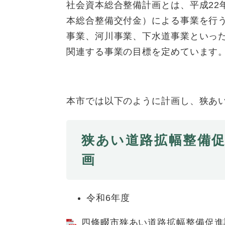
全
社会資本総合整備計画とは、平成22
て
の
健康・医療・福祉
本総合整備交付金）による事業を行
健
・
メ
康
事業、河川事業、下水道事業といっ
教
ニ
・
育
ュ
関連する事業の目標を定めています
スポーツ・文化
ス
医
の
ー
ポ
療
メ
を
ー
・
ニ
ひ
まちづくり・環境
ま
ツ
福
ュ
ら
本市では以下のように計画し、狭あ
ち
・
祉
ー
く
づ
文
の
を
しごと・産業
し
く
化
メ
ひ
狭あい道路拡幅整備
ご
り
の
ニ
ら
と
・
メ
ュ
画
く
市政情報
市
・
環
ニ
ー
政
産
境
ュ
を
情
業
の
ー
ひ
令和6年度
報
の
メ
を
ら
の
メ
ニ
ひ
く
四條畷市狭あい道路拡幅整備促進計画
メ
ニ