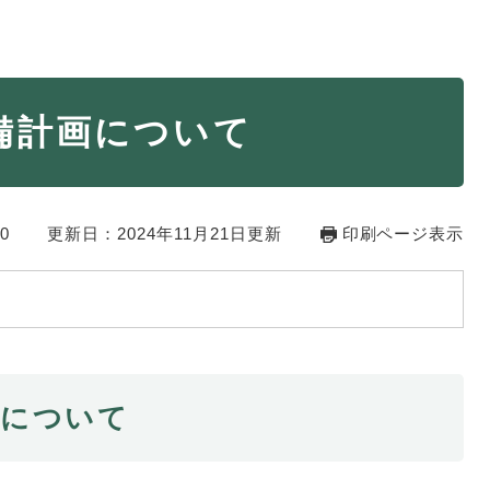
・年金
マイナンバー
備計画について
・リサイクル
住まい
ト・動物
おくやみ
0
更新日：2024年11月21日更新
印刷ページ表示
・男女共同参画
消費生活
ント・施設予約
画について