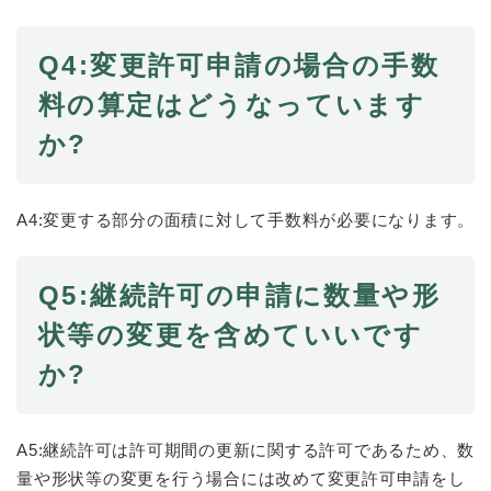
と
ー
ニ
環
市政情報
・
を
市
ュ
境
産
ひ
政
ー
Q4:変更許可申請の場合の手数
の
業
ら
情
を
メ
の
く
料の算定はどうなっています
報
ひ
ニ
メ
の
ら
ュ
か?
ニ
メ
く
ー
ュ
ニ
を
ー
ュ
ひ
を
ー
A4:変更する部分の面積に対して手数料が必要になります。
ら
ひ
を
く
ら
ひ
く
ら
Q5:継続許可の申請に数量や形
く
状等の変更を含めていいです
か?
A5:継続許可は許可期間の更新に関する許可であるため、数
量や形状等の変更を行う場合には改めて変更許可申請をし