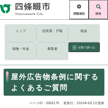
ペ
メニューを飛ばして本文へ
ー
閲
検
ジ
覧
索
の
補
先
助
頭
キーワード
検索
Foreign language
トップ
住民票・戸籍
税金
で
す
読み上げ・ふりがな
検索
。
分類で調べる
保険・年金
事業者
拡大
文字サイズ
背景色変更
標準
白
黒
青
ID
検索
ページ一時保存
表示
本
屋外広告物条例に関する
文
くらし・手続き
く
ページID検索とは？
よくあるご質問
ら
し
登録・届け出・証明
・
ページID：0069179
手
更新日：2024年4月1日更新
保険・年金