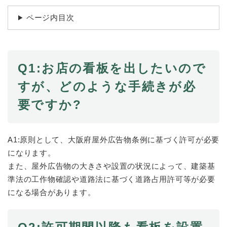
続
マイナンバー
き
ページ内目次
の
税金
メ
ニ
ごみ・リサイクル
ュ
ー
Q1:お店の看板を出したいので
住まい
を
すが、どのような手続きが必
交通
ひ
ら
要ですか?
ペット・動物
く
おくやみ
A1:原則として、大阪府屋外広告物条例に基づく許可が必要
地域活動・コミュニティ
になります。
人権・男女共同参画
また、屋外広告物の大きさや設置の状況によって、建築基
消費生活
準法の工作物確認や道路法に基づく道路占用許可等が必要
になる場合があります。
相談窓口
イベント・施設予約