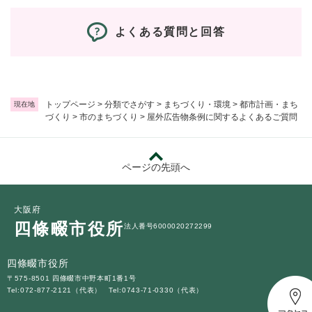
よくある質問と回答
トップページ
>
分類でさがす
>
まちづくり・環境
>
都市計画・まち
現在地
づくり
>
市のまちづくり
>
屋外広告物条例に関するよくあるご質問
ページの先頭へ
大阪府
四條畷市役所
法人番号6000020272299
四條畷市役所
〒575-8501 四條畷市中野本町1番1号
Tel:072-877-2121（代表）
Tel:0743-71-0330（代表）