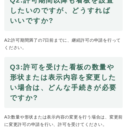
Q2:許可期間以降も看板を設置
したいのですが、どうすれば
防災・安全
防
いいですか?
災
・
子育て・教育
安
子
A2:許可期間満了の7日前までに、継続許可の申請を行って
全
育
の
ください。
て
メ
健康・医療・福祉
・
健
ニ
教
康
ュ
Q3:許可を受けた看板の数量や
育
・
ー
の
スポーツ・文化
医
形状または表示内容を変更した
を
ス
メ
療
ひ
ポ
ニ
・
い場合は、どんな手続きが必要
ら
ー
ュ
福
まちづくり・環境
く
ツ
ー
ま
ですか?
祉
・
を
ち
の
文
ひ
づ
メ
化
しごと・産業
ら
く
し
ニ
A3:数量や形状または表示内容の変更を行う場合は、変更前
の
く
り
ご
ュ
メ
に変更許可の申請を行い、許可を受けてください。
・