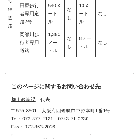
特
田原歩行
540メ
10メ
殊
な
者専用道
ート
ート
なし
道
し
路2号
ル
ル
路
岡部川歩
1,380
な
8メー
行者専用
メー
なし
し
トル
道路
トル
このページに関するお問い合わせ先
都市政策課
代表
〒575-8501
大阪府四條畷市中野本町1番1号
Tel：072-877-2121 0743-71-0330
Fax：072-863-2026