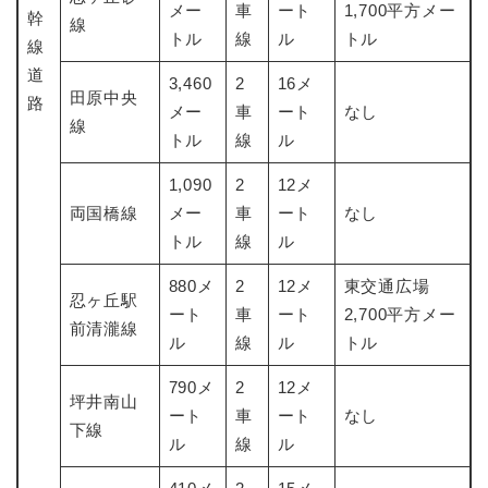
と
ー
ニ
メー
車
ート
1,700平方メー
環
幹
市政情報
線
・
を
市
ュ
トル
線
ル
トル
境
線
産
ひ
政
ー
の
業
ら
道
情
を
3,460
2
16メ
メ
の
く
田原中央
報
ひ
路
ニ
メー
車
ート
なし
メ
の
ら
線
ュ
ニ
トル
線
ル
メ
く
ー
ュ
ニ
を
1,090
ー
2
12メ
ュ
ひ
を
両国橋線
メー
車
ート
なし
ー
ら
ひ
を
トル
線
ル
く
ら
ひ
く
ら
880メ
2
12メ
東交通広場
忍ヶ丘駅
く
ート
車
ート
2,700平方メー
前清瀧線
ル
線
ル
トル
790メ
2
12メ
坪井南山
ート
車
ート
なし
下線
ル
線
ル