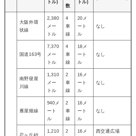
トル)
トル)
数
防災・安全
防
2,380
4
20メ
大阪外環
災
メー
車
ート
なし
状線
・
トル
線
ル
子育て・教育
安
子
全
育
7,370
4
18メ
の
て
国道163号
メー
車
ート
なし
メ
健康・医療・福祉
・
健
トル
ニ
線
ル
教
康
ュ
育
・
1,310
2
16メ
ー
の
スポーツ・文化
南野寝屋
医
を
ス
メー
車
ート
なし
メ
療
川線
ひ
ポ
ニ
トル
線
ル
・
ら
ー
ュ
福
まちづくり・環境
く
ツ
ー
ま
940メ
2
16メ
祉
・
を
ち
雁屋畑線
ート
車
ート
なし
の
文
ひ
づ
メ
ル
線
ル
化
しごと・産業
ら
く
し
ニ
の
く
り
ご
ュ
1,210
2
16メ
西交通広場
メ
・
忍ヶ丘砂