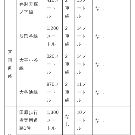
410メ
2
15メ
弁財天森
ート
車
ート
なし
ノ下線
ル
線
ル
1,200
2
14メ
辰巳谷線
メー
車
ート
なし
トル
線
ル
区
920メ
2
14メ
画
大平小谷
ート
車
ート
なし
道
線
ル
線
ル
路
870メ
2
11メ
大谷池線
ート
車
ート
なし
ル
線
ル
田原歩行
1,300
10メ
な
者専用道
メー
ート
なし
し
路1号
トル
ル