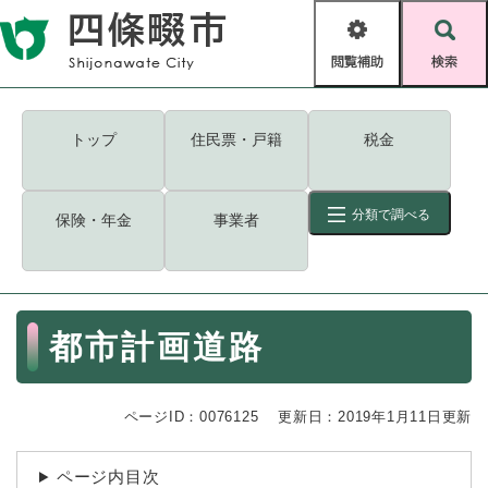
ペ
メニューを飛ばして本文へ
ー
閲
検
ジ
覧
索
の
補
先
助
頭
キーワード
検索
Foreign language
トップ
住民票・戸籍
税金
で
す
読み上げ・ふりがな
検索
。
分類で調べる
保険・年金
事業者
拡大
文字サイズ
背景色変更
標準
白
黒
青
ID
検索
ページ一時保存
表示
本
都市計画道路
文
くらし・手続き
く
ページID検索とは？
ら
ページID：0076125
更新日：2019年1月11日更新
し
登録・届け出・証明
・
手
保険・年金
ページ内目次