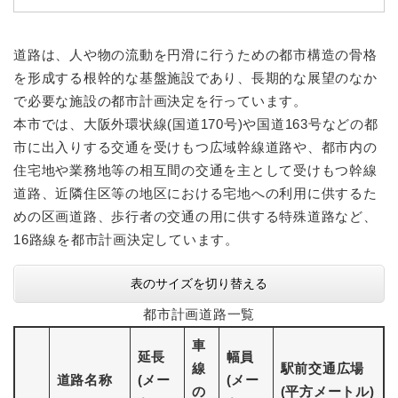
続
マイナンバー
き
の
税金
道路は、人や物の流動を円滑に行うための都市構造の骨格
メ
ニ
を形成する根幹的な基盤施設であり、長期的な展望のなか
ごみ・リサイクル
ュ
で必要な施設の都市計画決定を行っています。
ー
住まい
本市では、大阪外環状線(国道170号)や国道163号などの都
を
市に出入りする交通を受けもつ広域幹線道路や、都市内の
交通
ひ
ら
住宅地や業務地等の相互間の交通を主として受けもつ幹線
ペット・動物
く
道路、近隣住区等の地区における宅地への利用に供するた
おくやみ
めの区画道路、歩行者の交通の用に供する特殊道路など、
16路線を都市計画決定しています。
地域活動・コミュニティ
人権・男女共同参画
表のサイズを切り替える
消費生活
都市計画道路一覧
車
相談窓口
延長
幅員
線
駅前交通広場
イベント・施設予約
道路名称
(メー
(メー
の
(平方メートル)