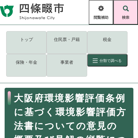
ペ
メニューを飛ばして本文へ
ー
閲
検
ジ
覧
索
の
補
先
助
頭
キーワード
検索
Foreign language
トップ
住民票・戸籍
税金
で
す
読み上げ・ふりがな
検索
。
分類で調べる
保険・年金
事業者
拡大
文字サイズ
背景色変更
標準
白
黒
青
ID
検索
ページ一時保存
表示
本
大阪府環境影響評価条例
文
くらし・手続き
く
ページID検索とは？
に基づく環境影響評価方
ら
し
登録・届け出・証明
法書についての意見の
・
手
保険・年金