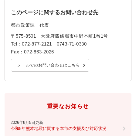
このページに関するお問い合わせ先
防災・安全
防
災
都市政策課
代表
・
子育て・教育
〒575-8501
大阪府四條畷市中野本町1番1号
安
子
全
Tel：072-877-2121 0743-71-0330
育
の
て
Fax：072-863-2026
メ
健康・医療・福祉
・
健
ニ
教
メールでのお問い合わせはこちら
康
ュ
育
・
ー
の
スポーツ・文化
医
を
ス
メ
療
ひ
ポ
ニ
・
ら
ー
ュ
福
まちづくり・環境
く
ツ
ー
ま
祉
重要なお知らせ
・
を
ち
の
文
ひ
づ
メ
化
しごと・産業
ら
く
2026年8月5日更新
し
ニ
の
く
り
令和8年熊本地震に関する本市の支援及び対応状況
ご
ュ
メ
・