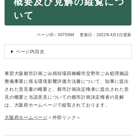
概要及び見解の縦覧につ
続
マイナンバー
き
いて
の
税金
メ
ニ
ごみ・リサイクル
ュ
ページID：0075984
更新日：2022年4月1日更新
ー
住まい
を
交通
ページ内目次
ひ
ら
ペット・動物
く
東部大阪都市計画ごみ焼却場四條畷市交野市ごみ処理施設
おくやみ
整備事業に係る環境影響評価方法書について、知事に提出
地域活動・コミュニティ
された意見書の概要と、都市計画決定権者に提出された意
人権・男女共同参画
見の概要と当該意見についての都市計画決定権者の見解
は、大阪府ホームページで縦覧されております。
消費生活
大阪府ホームページ
＜外部リンク＞
相談窓口
イベント・施設予約