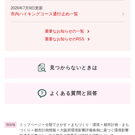
と
ー
ニ
環
市政情報
・
を
2026年7月9日更新
市
ュ
境
産
ひ
市内ハイキングコース通行止め一覧
政
ー
の
業
ら
情
を
メ
の
く
報
ひ
ニ
重要なお知らせの一覧
メ
の
ら
ュ
ニ
重要なお知らせのRSS
メ
く
ー
ュ
ニ
を
ー
ュ
ひ
を
ー
ら
ひ
を
見つからないときは
く
ら
ひ
く
ら
く
よくある質問と回答
トップページ
>
分類でさがす
>
まちづくり・環境
>
都市計画・まち
現在地
づくり
>
都市計画情報
>
大阪府環境影響評価条例に基づく環境影響