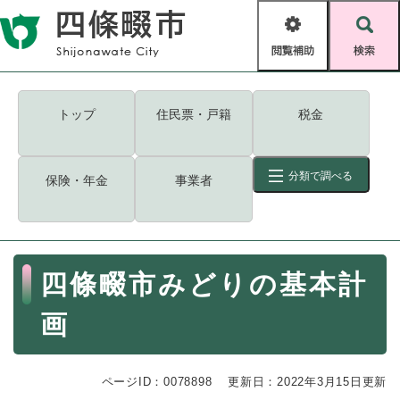
ペ
メニューを飛ばして本文へ
ー
閲
検
ジ
覧
索
の
補
先
助
頭
キーワード
検索
Foreign language
トップ
住民票・戸籍
税金
で
す
読み上げ・ふりがな
検索
。
分類で調べる
保険・年金
事業者
拡大
文字サイズ
背景色変更
標準
白
黒
青
ID
検索
ページ一時保存
表示
本
四條畷市みどりの基本計
文
くらし・手続き
く
ページID検索とは？
画
ら
し
登録・届け出・証明
・
ページID：0078898
手
更新日：2022年3月15日更新
保険・年金