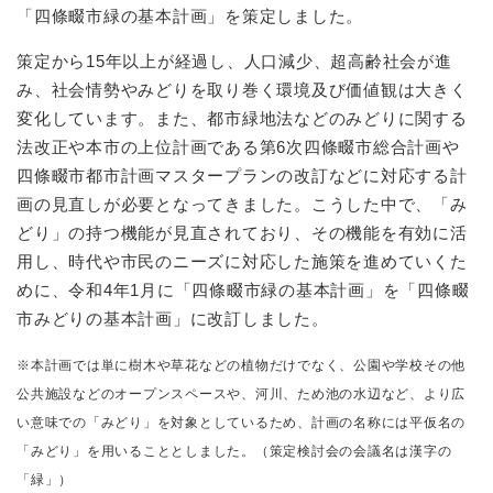
「四條畷市緑の基本計画」を策定しました。
防災・安全
策定から15年以上が経過し、人口減少、超高齢社会が進
防
災
み、社会情勢やみどりを取り巻く環境及び価値観は大きく
・
変化しています。また、都市緑地法などのみどりに関する
子育て・教育
安
子
法改正や本市の上位計画である第6次四條畷市総合計画や
全
育
四條畷市都市計画マスタープランの改訂などに対応する計
の
て
メ
画の見直しが必要となってきました。こうした中で、「み
健康・医療・福祉
・
健
ニ
どり」の持つ機能が見直されており、その機能を有効に活
教
康
ュ
育
用し、時代や市民のニーズに対応した施策を進めていくた
・
ー
の
スポーツ・文化
医
めに、令和4年1月に「四條畷市緑の基本計画」を「四條畷
を
ス
メ
療
ひ
ポ
市みどりの基本計画」に改訂しました。
ニ
・
ら
ー
ュ
福
まちづくり・環境
く
ツ
※本計画では単に樹木や草花などの植物だけでなく、公園や学校その他
ー
ま
祉
・
を
ち
公共施設などのオープンスペースや、河川、ため池の水辺など、より広
の
文
ひ
づ
い意味での「みどり」を対象としているため、計画の名称には平仮名の
メ
化
しごと・産業
ら
く
し
ニ
「みどり」を用いることとしました。（策定検討会の会議名は漢字の
の
く
り
ご
ュ
メ
「緑」）
・