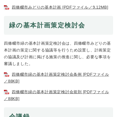
と
ー
ニ
環
市政情報
・
を
四條畷市みどりの基本計画 [PDFファイル／9.12MB]
市
ュ
境
産
ひ
政
ー
の
業
ら
情
を
メ
の
く
緑の基本計画策定検討会
報
ひ
ニ
メ
の
ら
ュ
ニ
メ
く
ー
ュ
ニ
を
四條畷市緑の基本計画策定検討会は、四條畷市みどりの基
ー
ュ
ひ
を
本計画の策定に関する協議等を行うため設置し、計画策定
ー
ら
ひ
の協議及び計画に掲げる施策の推進に関し、必要な事項を
を
く
ら
ひ
審議しました。
く
ら
く
四條畷市緑の基本計画策定検討会条例 [PDFファイル
／88KB]
四條畷市緑の基本計画策定検討会規則 [PDFファイル
／88KB]
会議録