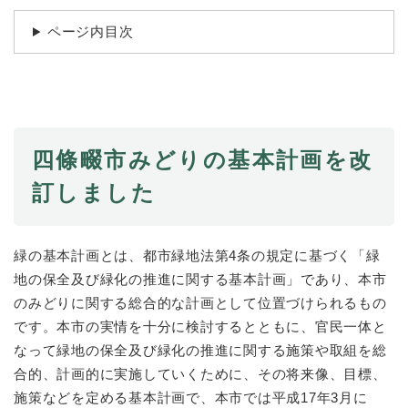
続
マイナンバー
き
ページ内目次
の
税金
メ
ニ
ごみ・リサイクル
ュ
ー
住まい
を
交通
ひ
四條畷市みどりの基本計画を改
ら
ペット・動物
訂しました
く
おくやみ
地域活動・コミュニティ
緑の基本計画とは、都市緑地法第4条の規定に基づく「緑
地の保全及び緑化の推進に関する基本計画」であり、本市
人権・男女共同参画
のみどりに関する総合的な計画として位置づけられるもの
消費生活
です。本市の実情を十分に検討するとともに、官民一体と
なって緑地の保全及び緑化の推進に関する施策や取組を総
相談窓口
合的、計画的に実施していくために、その将来像、目標、
イベント・施設予約
施策などを定める基本計画で、本市では平成17年3月に