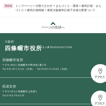
トップページ
>
分類でさがす
>
まちづくり・環境
>
都市計画・まち
現在地
づくり
>
都市計画情報
>
東部大阪都市計画下水道の変更ついて
ページの先頭へ
大阪府
四條畷市役所
法人番号6000020272299
四條畷市役所
〒575-8501 四條畷市中野本町1番1号
Tel:072-877-2121（代表）
Tel:0743-71-0330（代表）
田原支所
〒575-0014 四條畷市上田原1
Tel:0743-78-0175