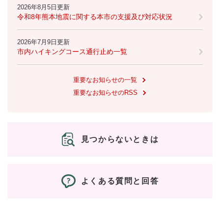
と
ー
ニ
2026年8月5日更新
環
市政情報
・
を
市
ュ
令和8年熊本地震に関する本市の支援及び対応状況
境
産
ひ
政
ー
の
業
ら
情
を
メ
の
く
2026年7月9日更新
報
ひ
ニ
市内ハイキングコース通行止め一覧
メ
の
ら
ュ
ニ
メ
く
ー
ュ
ニ
を
重要なお知らせの一覧
ー
ュ
ひ
重要なお知らせのRSS
を
ー
ら
ひ
を
く
ら
ひ
く
ら
く
見つからないときは
よくある質問と回答