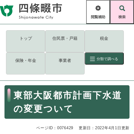
ペ
メニューを飛ばして本文へ
ー
閲
検
ジ
覧
索
の
補
先
助
頭
キーワード
検索
Foreign language
トップ
住民票・戸籍
税金
で
す
読み上げ・ふりがな
検索
。
分類で調べる
保険・年金
事業者
拡大
文字サイズ
背景色変更
標準
白
黒
青
ID
検索
ページ一時保存
表示
本
東部大阪都市計画下水道
文
くらし・手続き
く
ページID検索とは？
の変更ついて
ら
し
登録・届け出・証明
・
ページID：0076429
手
更新日：2022年4月1日更新
保険・年金