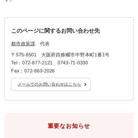
防災・安全
防
災
このページに関するお問い合わせ先
・
子育て・教育
安
子
都市政策課
代表
全
育
の
て
〒575-8501
大阪府四條畷市中野本町1番1号
メ
健康・医療・福祉
・
健
Tel：072-877-2121 0743-71-0330
ニ
教
康
ュ
Fax：072-863-2026
育
・
ー
の
スポーツ・文化
医
を
ス
メールでのお問い合わせはこちら
メ
療
ひ
ポ
ニ
・
ら
ー
ュ
福
まちづくり・環境
く
ツ
ー
ま
祉
・
を
ち
の
文
ひ
づ
メ
化
しごと・産業
ら
く
重要なお知らせ
し
ニ
の
く
り
ご
ュ
メ
・