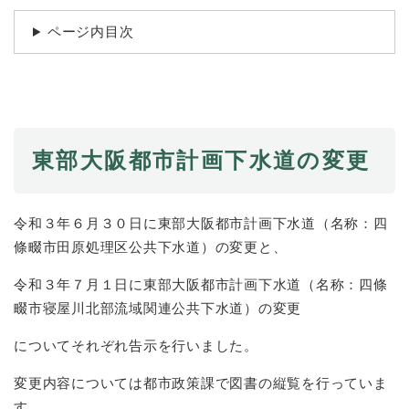
続
マイナンバー
き
ページ内目次
の
税金
メ
ニ
ごみ・リサイクル
ュ
ー
住まい
を
交通
ひ
東部大阪都市計画下水道の変更
ら
ペット・動物
く
おくやみ
令和３年６月３０日に東部大阪都市計画下水道（名称：四
條畷市田原処理区公共下水道）の変更と、
地域活動・コミュニティ
令和３年７月１日に東部大阪都市計画下水道（名称：四條
人権・男女共同参画
畷市寝屋川北部流域関連公共下水道）の変更
消費生活
についてそれぞれ告示を行いました。
相談窓口
変更内容については都市政策課で図書の縦覧を行っていま
イベント・施設予約
す。