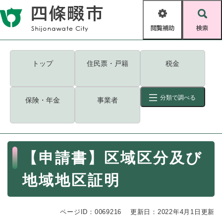
ペ
メニューを飛ばして本文へ
ー
閲
検
ジ
覧
索
の
補
先
助
頭
キーワード
検索
Foreign language
トップ
住民票・戸籍
税金
で
す
読み上げ・ふりがな
検索
。
分類で調べる
保険・年金
事業者
拡大
文字サイズ
背景色変更
標準
白
黒
青
ID
検索
ページ一時保存
表示
本
【申請書】区域区分及び
文
くらし・手続き
く
ページID検索とは？
地域地区証明
ら
し
登録・届け出・証明
・
ページID：0069216
手
更新日：2022年4月1日更新
保険・年金