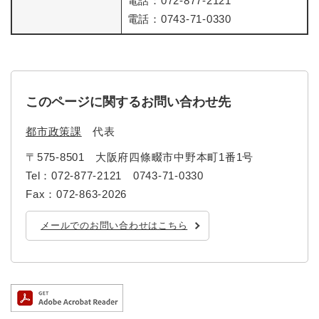
電話：072-877-2121
電話：0743-71-0330
防災・安全
防
災
・
子育て・教育
安
子
このページに関するお問い合わせ先
全
育
の
て
メ
都市政策課
代表
健康・医療・福祉
・
健
ニ
教
康
〒575-8501
大阪府四條畷市中野本町1番1号
ュ
育
・
Tel：072-877-2121 0743-71-0330
ー
の
スポーツ・文化
医
を
ス
Fax：072-863-2026
メ
療
ひ
ポ
ニ
・
ら
ー
ュ
メールでのお問い合わせはこちら
福
まちづくり・環境
く
ツ
ー
ま
祉
・
を
ち
の
文
ひ
づ
メ
化
しごと・産業
ら
く
し
ニ
の
く
り
ご
ュ
メ
・