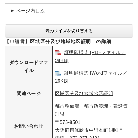
続
マイナンバー
き
ページ内目次
の
税金
メ
ニ
ごみ・リサイクル
表のサイズを切り替える
ュ
ー
住まい
【申請書】区域区分及び地域地区証明 の詳細
を
交通
証明願様式 [PDFファイル／
ひ
ら
98KB]
ダウンロードファ
ペット・動物
く
イル
証明願様式 [Wordファイル／
おくやみ
26KB]
地域活動・コミュニティ
関連ページ
区域区分及び地域地区証明
人権・男女共同参画
都市整備部 都市政策課・建設管
消費生活
理課
相談窓口
〒575-8501
お問い合わせ
大阪府四條畷市中野本町1番1号
イベント・施設予約