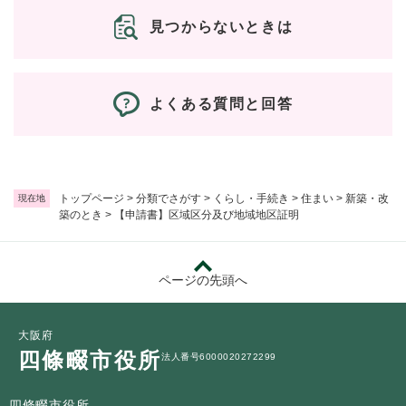
見つからないときは
よくある質問と回答
トップページ
>
分類でさがす
>
くらし・手続き
>
住まい
>
新築・改
現在地
築のとき
>
【申請書】区域区分及び地域地区証明
ページの先頭へ
大阪府
四條畷市役所
法人番号6000020272299
四條畷市役所