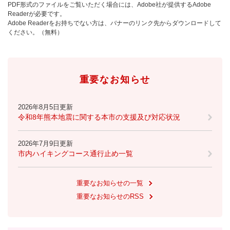
と
ー
ニ
PDF形式のファイルをご覧いただく場合には、Adobe社が提供するAdobe
環
市政情報
・
を
Readerが必要です。
市
ュ
境
産
ひ
Adobe Readerをお持ちでない方は、バナーのリンク先からダウンロードして
政
ー
の
ください。（無料）
業
ら
情
を
メ
の
く
報
ひ
ニ
メ
の
ら
ュ
ニ
メ
く
ー
ュ
重要なお知らせ
ニ
を
ー
ュ
ひ
を
ー
ら
2026年8月5日更新
ひ
を
く
令和8年熊本地震に関する本市の支援及び対応状況
ら
ひ
く
ら
2026年7月9日更新
く
市内ハイキングコース通行止め一覧
重要なお知らせの一覧
重要なお知らせのRSS