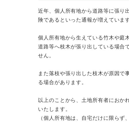
全
て
の
健康・医療・福祉
近年、個人所有地から道路等に張り
健
・
メ
険であるといった通報が増えていま
康
教
ニ
・
育
ュ
スポーツ・文化
ス
医
の
ー
個人所有地から生えている竹木や庭
ポ
療
メ
を
道路等へ枝木が張り出している場合
ー
・
ニ
ひ
まちづくり・環境
ま
ツ
福
ュ
せん。
ら
ち
・
祉
ー
く
づ
文
の
を
しごと・産業
また落枝や張り出した枝木が原因で
し
く
化
メ
ひ
ご
り
の
る場合があります。
ニ
ら
と
・
メ
ュ
く
市政情報
市
・
環
ニ
ー
以上のことから、土地所有者におか
政
産
境
ュ
を
情
業
の
いたします。
ー
ひ
報
の
メ
を
ら
（個人所有地は、自宅だけに限らず
の
メ
ニ
ひ
く
メ
ニ