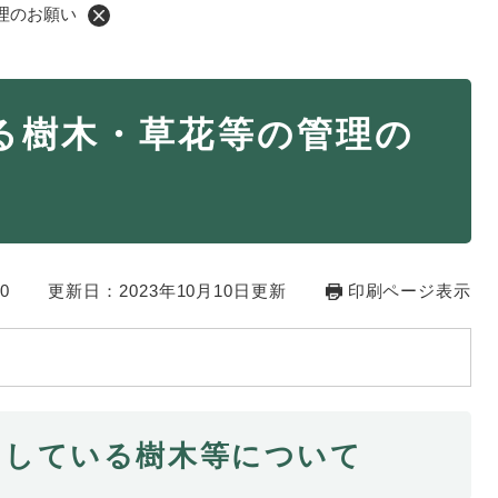
理のお願い
・年金
マイナンバー
る樹木・草花等の管理の
・リサイクル
住まい
ト・動物
おくやみ
・男女共同参画
消費生活
0
ント・施設予約
更新日：2023年10月10日更新
印刷ページ表示
出している樹木等について