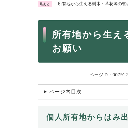
所有地から生える樹木・草花等の管
足あと
くらし・手続き
く
ら
本
し
登録・届け出・証明
保険
所有地から生え
・
文
手
税金
ごみ
お願い
続
交通
ペッ
き
の
地域活動・コミュニティ
人権
メ
ニ
相談窓口
ページID：007912
イベ
ュ
ー
ページ内目次
を
防災・安全
防
ひ
災
ら
・
く
個人所有地からはみ
子育て・教育
子
安
育