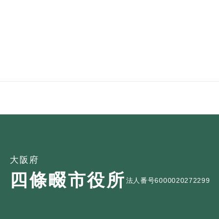
ュ
ら
ニ
ュ
ー
く
ュ
ー
を
ー
を
ひ
を
ひ
ら
ひ
ら
く
ら
く
く
大阪府
四條畷市役所
法人番号6000020272299