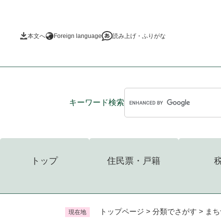
ペ
ー
ジ
本文へ
Foreign language
読み上げ・ふりがな
の
先
頭
で
す
。
キーワード
検索
トップ
住民票・戸籍
トップページ
>
分類でさがす
>
まち
現在地