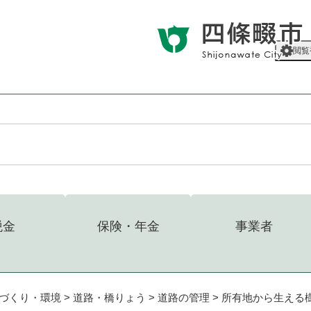
メニューを飛ばして本文へ
閲覧
税金
保険・年金
事業者
づくり・環境
>
道路・橋りょう
>
道路の管理
>
所有地から生える