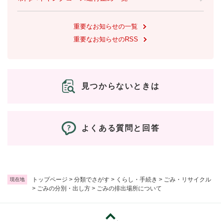
と
ー
ニ
環
市政情報
・
を
市
ュ
境
産
ひ
政
ー
重要なお知らせの一覧
の
業
ら
情
を
メ
重要なお知らせのRSS
の
く
報
ひ
ニ
メ
の
ら
ュ
ニ
メ
く
ー
ュ
ニ
を
ー
見つからないときは
ュ
ひ
を
ー
ら
ひ
を
く
ら
ひ
く
よくある質問と回答
ら
く
トップページ
>
分類でさがす
>
くらし・手続き
>
ごみ・リサイクル
現在地
>
ごみの分別・出し方
>
ごみの排出場所について