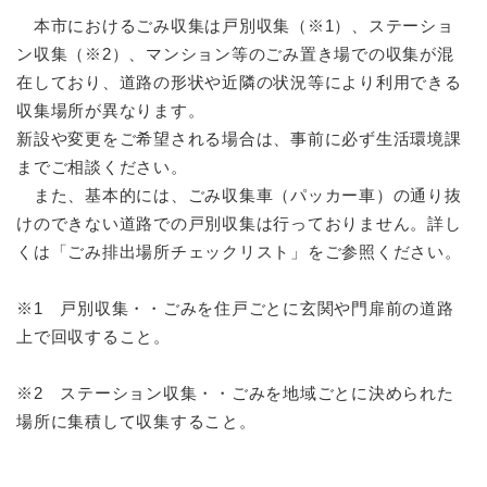
続
マイナンバー
き
本市におけるごみ収集は戸別収集（※1）、ステーショ
の
ン収集（※2）、マンション等のごみ置き場での収集が混
税金
メ
在しており、道路の形状や近隣の状況等により利用できる
ニ
ごみ・リサイクル
収集場所が異なります。
ュ
新設や変更をご希望される場合は、事前に必ず生活環境課
ー
住まい
を
までご相談ください。
交通
ひ
また、基本的には、ごみ収集車（パッカー車）の通り抜
ら
ペット・動物
けのできない道路での戸別収集は行っておりません。詳し
く
くは「ごみ排出場所チェックリスト」をご参照ください。
おくやみ
地域活動・コミュニティ
※1 戸別収集・・ごみを住戸ごとに玄関や門扉前の道路
上で回収すること。
人権・男女共同参画
消費生活
※2 ステーション収集・・ごみを地域ごとに決められた
場所に集積して収集すること。
相談窓口
イベント・施設予約