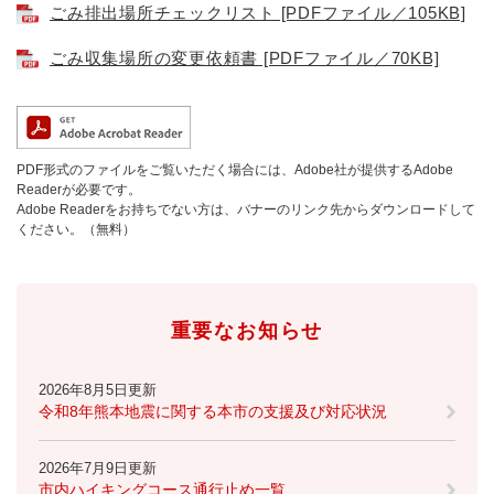
ごみ排出場所チェックリスト [PDFファイル／105KB]
防災・安全
ごみ収集場所の変更依頼書 [PDFファイル／70KB]
防
災
・
子育て・教育
安
子
全
育
PDF形式のファイルをご覧いただく場合には、Adobe社が提供するAdobe
の
て
Readerが必要です。
メ
健康・医療・福祉
・
Adobe Readerをお持ちでない方は、バナーのリンク先からダウンロードして
健
ニ
ください。（無料）
教
康
ュ
育
・
ー
の
スポーツ・文化
医
を
ス
メ
療
ひ
ポ
ニ
重要なお知らせ
・
ら
ー
ュ
福
まちづくり・環境
く
ツ
ー
ま
祉
・
2026年8月5日更新
を
ち
の
文
令和8年熊本地震に関する本市の支援及び対応状況
ひ
づ
メ
化
しごと・産業
ら
く
し
ニ
の
く
り
2026年7月9日更新
ご
ュ
メ
・
市内ハイキングコース通行止め一覧