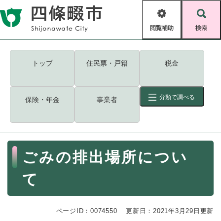
ペ
メニューを飛ばして本文へ
ー
閲
検
ジ
覧
索
の
補
先
助
頭
キーワード
検索
Foreign language
トップ
住民票・戸籍
税金
で
す
読み上げ・ふりがな
検索
。
分類で調べる
保険・年金
事業者
拡大
文字サイズ
背景色変更
標準
白
黒
青
ID
検索
ページ一時保存
表示
本
ごみの排出場所につい
文
くらし・手続き
く
ページID検索とは？
て
ら
し
登録・届け出・証明
・
ページID：0074550
手
更新日：2021年3月29日更新
保険・年金