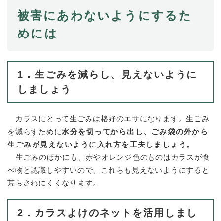
と
ー
ニ
環
市政情報
・
を
被害にあわないようにするた
市
ュ
境
産
ひ
政
ー
の
めには
業
ら
情
を
メ
の
く
報
ひ
ニ
メ
の
ら
ュ
ニ
メ
く
ー
1．生ごみを減らし、見えないように
ュ
ニ
を
ー
ュ
しましょう
ひ
を
ー
ら
ひ
を
く
ら
ひ
カラスにとって生ごみは格好のエサになります。生ごみ
く
ら
を減らすために
水分を切ってから出し、ごみ袋の外から
く
生ごみが見えないように入れ方を工夫しましょう。
生ごみのほかにも、赤やオレンジ色のものはカラスが食
べ物と認識しやすいので、これらも見えないようにすると
荒らされにくくなります。
2．カラスよけのネットを活用しまし