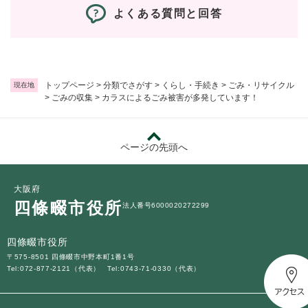
よくある質問と回答
トップページ
>
分類でさがす
>
くらし・手続き
>
ごみ・リサイクル
現在地
>
ごみの収集
>
カラスによるごみ被害が多発しています！
ページの先頭へ
大阪府
四條畷市役所
法人番号6000020272299
四條畷市役所
〒575-8501 四條畷市中野本町1番1号
Tel:072-877-2121（代表）
Tel:0743-71-0330（代表）