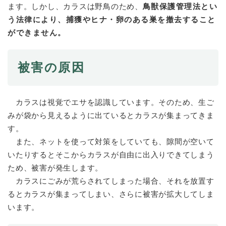
ます。しかし、カラスは野鳥のため、
鳥獣保護管理法とい
う法律により、捕獲やヒナ・卵のある巣を撤去すること
防災・安全
防
ができません。
災
・
子育て・教育
安
子
被害の原因
全
育
の
て
メ
健康・医療・福祉
・
健
カラスは視覚でエサを認識しています。そのため、生ご
ニ
教
康
ュ
みが袋から見えるように出ているとカラスが集まってきま
育
・
ー
の
す。
スポーツ・文化
医
を
ス
メ
また、ネットを使って対策をしていても、隙間が空いて
療
ひ
ポ
ニ
・
いたりするとそこからカラスが自由に出入りできてしまう
ら
ー
ュ
福
まちづくり・環境
く
ツ
ため、被害が発生します。
ー
ま
祉
・
カラスにごみが荒らされてしまった場合、それを放置す
を
ち
の
文
ひ
づ
るとカラスが集まってしまい、さらに被害が拡大してしま
メ
化
しごと・産業
ら
く
し
ニ
います。
の
く
り
ご
ュ
メ
・