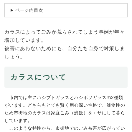
続
マイナンバー
き
ページ内目次
の
税金
メ
ニ
ごみ・リサイクル
ュ
カラスによってごみが荒らされてしまう事例が年々
ー
住まい
増加しています。
を
被害にあわないためにも、自分たち自身で対策しま
交通
ひ
ら
しょう。
ペット・動物
く
おくやみ
カラスについて
地域活動・コミュニティ
人権・男女共同参画
市内では主にハシブトガラスとハシボソガラスの2種類
消費生活
がいます。どちらもとても賢く用心深い性格で、雑食性の
ため市街地のカラスは家庭ごみ（残飯）をエサにして暮ら
相談窓口
しています。
イベント・施設予約
このような特性から、市街地でのごみ被害が広がってい