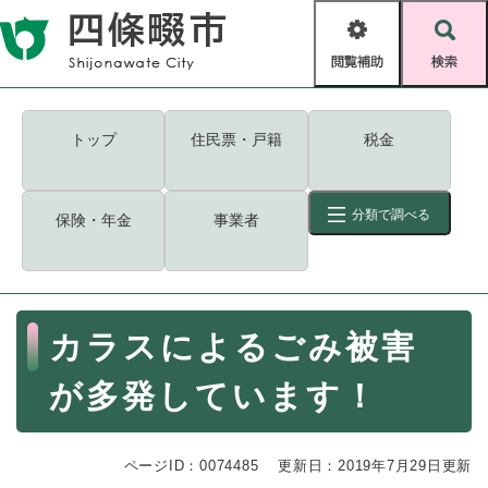
ペ
メニューを飛ばして本文へ
ー
閲
検
ジ
覧
索
の
補
先
助
頭
キーワード
検索
Foreign language
トップ
住民票・戸籍
税金
で
す
読み上げ・ふりがな
検索
。
分類で調べる
保険・年金
事業者
拡大
文字サイズ
背景色変更
標準
白
黒
青
ID
検索
ページ一時保存
表示
本
カラスによるごみ被害
文
くらし・手続き
く
ページID検索とは？
が多発しています！
ら
し
登録・届け出・証明
・
ページID：0074485
手
更新日：2019年7月29日更新
保険・年金