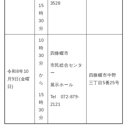
3528
15
時
30
分
10
時
四條畷市
30
分
市民総合センタ
令和8年10
ー
か
四條畷市中野
月9日(金曜
ら
三丁目5番25号
展示ホール
日)
15
Tel 072-879-
時
2121
30
分