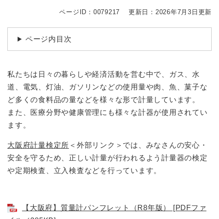
続
マイナンバー
き
ページID：0079217
更新日：2026年7月3日更新
の
税金
メ
ページ内目次
ニ
ごみ・リサイクル
ュ
ー
住まい
を
私たちは日々の暮らしや経済活動を営む中で、ガス、水
交通
ひ
道、電気、灯油、ガソリンなどの使用量や肉、魚、菓子な
ら
ど多くの食料品の量などを様々な形で計量しています。
ペット・動物
く
また、医療分野や健康管理にも様々な計器が使用されてい
おくやみ
ます。
地域活動・コミュニティ
大阪府計量検定所
＜外部リンク＞
では、みなさんの安心・
人権・男女共同参画
安全を守るため、正しい計量が行われるよう計量器の検定
や定期検査、立入検査などを行っています。
消費生活
相談窓口
【大阪府】質量計パンフレット（R8年版） [PDFファ
イベント・施設予約