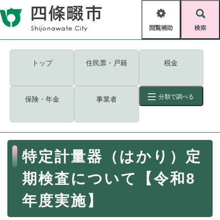
ペ
メニューを飛ばして本文へ
ー
閲
検
ジ
覧
索
の
補
先
助
頭
キーワード
検索
Foreign language
トップ
住民票・戸籍
税金
で
す
読み上げ・ふりがな
検索
。
分類で調べる
保険・年金
事業者
拡大
文字サイズ
背景色変更
標準
白
黒
青
ID
検索
ページ一時保存
表示
本
特定計量器（はかり）定
文
くらし・手続き
く
ページID検索とは？
期検査について【令和8
ら
し
登録・届け出・証明
年度実施】
・
手
保険・年金