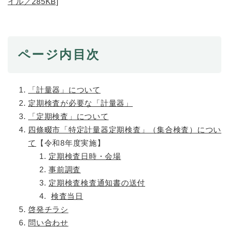
イル／285KB]
防災・安全
防
災
・
ページ内目次
子育て・教育
安
子
全
育
の
て
「計量器」について
メ
健康・医療・福祉
・
健
定期検査が必要な「計量器」
ニ
教
康
ュ
「定期検査」について
育
・
ー
四條畷市「特定計量器定期検査」（集合検査）につい
の
スポーツ・文化
医
を
ス
メ
て
【令和8年度実施】
療
ひ
ポ
ニ
・
定期検査日時・会場
ら
ー
ュ
福
まちづくり・環境
く
ツ
事前調査
ー
ま
祉
・
定期検査検査通知書の送付
を
ち
の
文
ひ
づ
検査当日
メ
化
しごと・産業
ら
く
し
ニ
啓発チラシ
の
く
り
ご
ュ
問い合わせ
メ
・