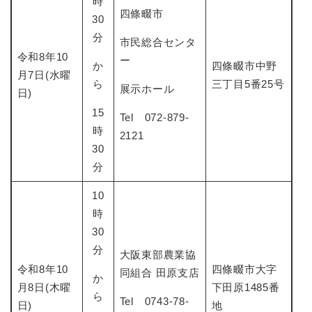
時
四條畷市
30
分
市民総合センタ
令和8年10
ー
か
四條畷市中野
月7日(水曜
ら
三丁目5番25号
展示ホール
日)
15
Tel 072-879-
時
2121
30
分
10
時
30
分
大阪東部農業協
令和8年10
四條畷市大字
同組合 田原支店
か
月8日(木曜
下田原1485番
ら
Tel 0743-78-
日)
地