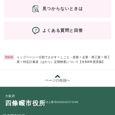
見つからないときは
よくある質問と回答
トップページ
>
分類でさがす
>
しごと・産業
>
企業・商工業
>
商工
現在地
業
>
特定計量器（はかり）定期検査について【令和8年度実施】
ページの先頭へ
大阪府
四條畷市役所
法人番号6000020272299