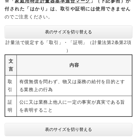
※「
家庭用特定計量器基準適合マーク
」（下記参照）が
付された「はかり」は、取引や証明には使用できません
のでご注意ください。
表のサイズを切り替える
計量法で規定する「取引」・「証明」（計量法第2条第2項​
）
文
内容
言
取
有償無償を問わず、物又は薬務の給付を目的とす
引
る業務上の行為
証
公に又は業務上他人に一定の事実が真実である旨
明
を表明すること
表のサイズを切り替える