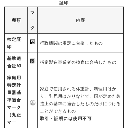
証印
マ
種類
ー
内容
ク
検定証
行政機関の規定に合格したもの
印
基準適
指定製造事業者の検査に合格したもの
合証印
家庭用
特定計
家庭で使用される体重計、料理用はか
量器基
り、乳児用はかりなどで、国が定めた製
準適合
造上の基準に適合したものだけにつける
マーク
ことができるもの
（丸正
取引・証明には使用不可
マー