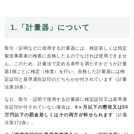
と
ー
ニ
環
市政情報
・
を
市
ュ
境
産
ひ
政
ー
の
業
ら
情
を
メ
の
く
1.
「計量器」について
報
ひ
ニ
メ
の
ら
ュ
ニ
メ
く
ー
ュ
ニ
取引・証明などに使用する計量器には、検定若しくは指定
を
ー
ュ
ひ
製造事業者の検査に合格したものでなければ使用できませ
を
ー
ら
ひ
ん。このため、計量法で定める条件を満たすかどうか計量
を
く
ら
器1個ごとに検定（検査）を行い、合格した計量器には検
ひ
く
ら
定証印と基準適合証印のどちらかが付されています（計量
く
法第16条）。
なお、取引・証明で使用する計量器に検定証印又は基準適
合証印が付されていない場合は、
6ヶ月以下の懲役又は50
万円以下の罰金若しくはその両方が科せられます
（計量
法第172条）。