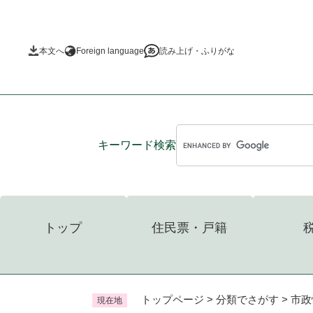
ペ
ー
ジ
本文へ
Foreign language
読み上げ・ふりがな
の
先
頭
で
す
。
キーワード
検索
トップ
住民票・戸籍
トップページ
>
分類でさがす
>
市政
現在地