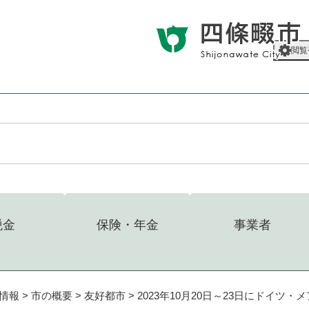
メニューを飛ばして本文へ
閲覧
税金
保険・年金
事業者
情報
>
市の概要
>
友好都市
>
2023年10月20日～23日にドイ