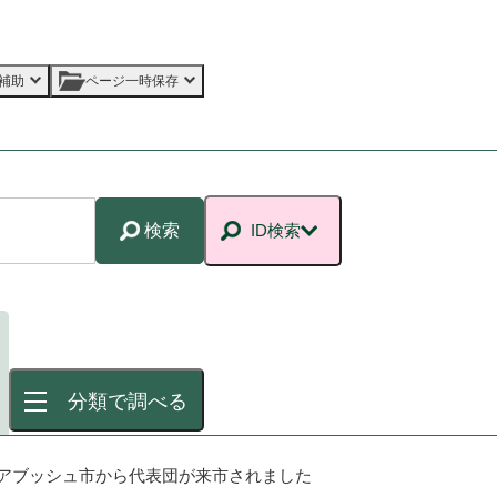
補助
ページ一時保存
検索
ID検索
分類で調べる
ツ・メアブッシュ市から代表団が来市されました