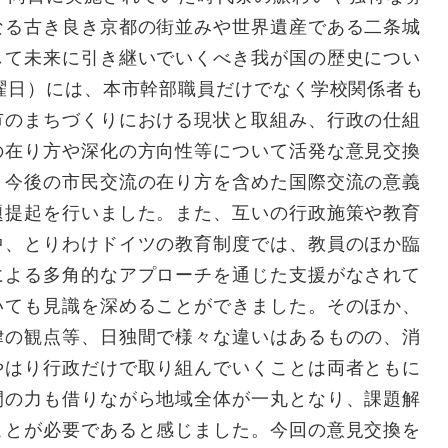
なる古き良き京都の街並みや世界遺産である二条城
して未来に引き継いでいくべき我が国の歴史につい
曜日）には、本市幹部職員だけでなく学校関係者も
市のまちづくりにおける現状と取組み、行政の仕組
の在り方や深化の方向性等について活発な意見交換
、今後の市民交流の在り方を含めた国際交流の意義
題提起を行いました。また、互いの行政施策や教育
中、とりわけドイツの教育制度では、教員のほか臨
による多角的なアプローチを通じた支援がなされて
いても見識を深めることができました。そのほか、
律の観点等、日独間で様々な違いはあるものの、消
やはり行政だけで取り組んでいくことは両者ともに
間の力も借りながら地域全体が一丸となり、課題解
ことが必要であると感じました。今回の意見交換を