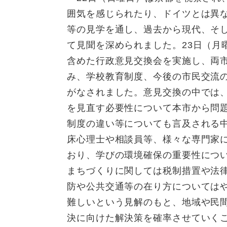
囲気を感じられたり、ドイツとは異
等の見学を通し、過去から現代、そ
て見聞を深められました。23日（月
含めた行政意見交換会を実施し、両
み、学校教育制度、今後の市民交流
がなされました。意見交換の中では
を見直す必要性について本市から問
制度の違い等についても言及される
床心理士や相談員等、様々な専門家
おり、学びの環境確保の重要性につ
まちづくりに関しては税制措置や法
防や公共交通等の在り方については
難しいという見解のもと、地域や民
決に向けた解決策を確率させていく