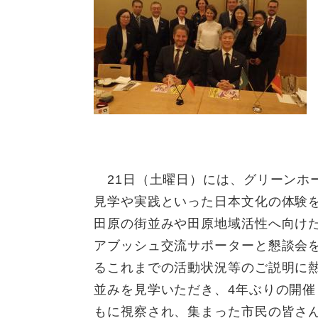
ュ
ら
ニ
ュ
ー
く
ュ
ー
を
ー
を
ひ
を
ひ
ら
ひ
ら
く
ら
く
く
21日（土曜日）には、グリーンホ
見学や実践といった日本文化の体験
田原の街並みや田原地域活性へ向け
アブッシュ交流サポーターと懇談会
るこれまでの活動状況等のご説明に
並みを見学いただき、4年ぶりの開
もに視察され、集まった市民の皆さ