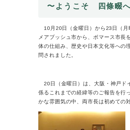
全
〜ようこそ 四條畷へ Wi
て
の
健康・医療・福祉
健
・
メ
康
教
ニ
・
育
10月20日（金曜日）から23日（
ュ
スポーツ・文化
ス
医
の
ー
メアブッシュ市から、ボマース市長
ポ
療
メ
を
体の仕組み、歴史や日本文化等への
ー
・
ニ
ひ
まちづくり・環境
ま
ツ
問されました。
福
ュ
ら
ち
・
祉
ー
く
づ
文
の
を
しごと・産業
し
く
化
メ
ひ
ご
り
の
ニ
20日（金曜日）は、大阪・神戸ド
ら
と
・
メ
ュ
く
市政情報
係るこれまでの経緯等のご報告を行
市
・
環
ニ
ー
かな雰囲気の中、両市長は初めての
政
産
境
ュ
を
情
業
の
ー
ひ
報
の
メ
を
ら
の
メ
ニ
ひ
く
メ
ニ