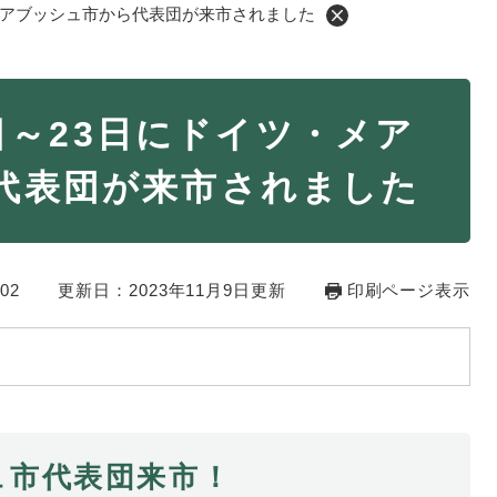
ツ・メアブッシュ市から代表団が来市されました
・年金
マイナンバー
0日～23日にドイツ・メア
・リサイクル
住まい
代表団が来市されました
ト・動物
おくやみ
・男女共同参画
消費生活
02
ント・施設予約
更新日：2023年11月9日更新
印刷ページ表示
ュ市代表団来市！