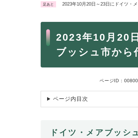
2023年10月20日～23日にドイ
足あと
くらし・手続き
く
ら
本
し
登録・届け出・証明
保険
2023年10月2
・
文
手
税金
ごみ
ブッシュ市から
続
交通
ペッ
き
の
地域活動・コミュニティ
人権
メ
ニ
相談窓口
ページID：00800
イベ
ュ
ー
ページ内目次
を
防災・安全
防
ひ
災
ら
・
く
子育て・教育
ドイツ・メアブッシ
子
安
育