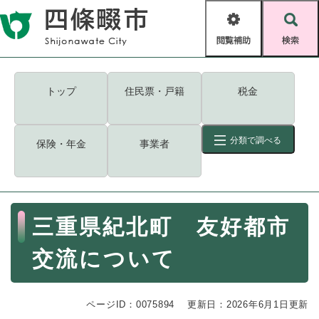
ペ
メニューを飛ばして本文へ
ー
閲
検
ジ
覧
索
の
補
先
助
頭
キーワード
検索
Foreign language
トップ
住民票・戸籍
税金
で
す
読み上げ・ふりがな
検索
。
分類で調べる
保険・年金
事業者
拡大
文字サイズ
背景色変更
標準
白
黒
青
ID
検索
ページ一時保存
表示
本
三重県紀北町 友好都市
文
くらし・手続き
く
ページID検索とは？
交流について
ら
し
登録・届け出・証明
・
ページID：0075894
手
更新日：2026年6月1日更新
保険・年金