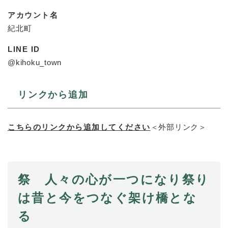
と
ー
ニ
環
市政情報
・
を
アカウント名
市
ュ
境
産
ひ
政
ー
紀北町
の
業
ら
情
を
メ
の
く
報
ひ
LINE ID
ニ
メ
の
ら
ュ
@kihoku_town
ニ
メ
く
ー
ュ
ニ
を
ー
ュ
ひ
リンクから追加
を
ー
ら
ひ
を
く
ら
ひ
こちらのリンクから追加してください
＜外部リンク＞
く
ら
く
祭 人々の心が一つになり祭り
は昔と今をつなぐ架け橋とな
る