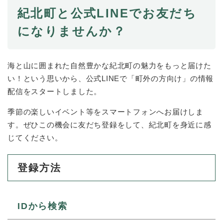
紀北町と公式LINEでお友だち
防災・安全
になりませんか？
防
災
・
子育て・教育
安
子
海と山に囲まれた自然豊かな紀北町の魅力をもっと届けた
全
育
い！という思いから、公式LINEで「町外の方向け」の情報
の
て
配信をスタートしました。
メ
健康・医療・福祉
・
健
ニ
教
康
季節の楽しいイベント等をスマートフォンへお届けしま
ュ
育
・
ー
す。ぜひこの機会に友だち登録をして、紀北町を身近に感
の
スポーツ・文化
医
を
ス
メ
じてください。
療
ひ
ポ
ニ
・
ら
ー
ュ
福
まちづくり・環境
く
ツ
登録方法
ー
ま
祉
・
を
ち
の
文
ひ
づ
メ
化
しごと・産業
ら
く
し
ニ
IDから検索
の
く
り
ご
ュ
メ
・