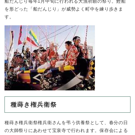
船だんじり毎年1月中旬に行われる大漁祈願の祭り。鰹船
を形どった「船だんじり」が威勢よく町中を練り歩きま
す。
種蒔き権兵衛祭
種蒔き権兵衛祭権兵衛さんを弔う供養祭として、春分の日
の大師祭りにあわせて宝泉寺で行われます。保存会による