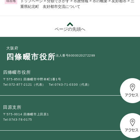
トップページ
>
分類でさがす
>
市政情報
>
市の概要
>
友好都市
>
三
現在地
重県紀北町 友好都市交流について
ページの先頭へ
大阪府
四條畷市役所
法人番号6000020272299
四條畷市役所
〒575-8501 四條畷市中野本町1番1号
Tel:072-877-2121（代表）
Tel:0743-71-0330（代表）
田原支所
〒575-0014 四條畷市上田原1
Tel:0743-78-0175