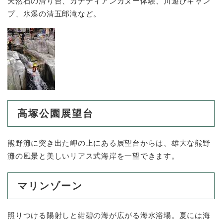
天然石の滑り台、カナディアンカヌー体験、川遊びキャン
プ、氷瀑の清五郎滝など。
高塚公園展望台
熊野灘に突き出た岬の上にある展望台からは、雄大な熊野
灘の風景と美しいリアス式海岸を一望できます。
マリンゾーン
照りつける陽射しと紺碧の海が広がる海水浴場。夏には海