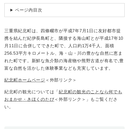
続
マイナンバー
き
ページ内目次
の
税金
メ
ニ
ごみ・リサイクル
三重県紀北町は、四條畷市が平成7年7月1日に友好都市提
ュ
ー
住まい
携を結んだ紀伊長島町と、隣接する海山町とが平成17年10
を
月11日に合併してできた町で、人口約1万4千人、面積
交通
ひ
256.53平方キロメートル、海・山・川の豊かな自然に恵ま
ら
ペット・動物
れた町です。新鮮な魚介類の海産物や熊野古道が有名で,豊
く
富な自然を活かした体験事業なども充実しています。
おくやみ
紀北町ホームページ
＜外部リンク＞
地域活動・コミュニティ
人権・男女共同参画
紀北町の観光については「
紀北町の観光のことなら何でも
おまかせ・きほくのたび
＜外部リンク＞
」もご覧くださ
消費生活
い。
相談窓口
イベント・施設予約