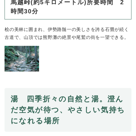
馬越峠(約5キロメートル)所要時間 2
時間30分
桧の美林に囲まれ、伊勢路髄一の美しさを誇る石畳が続く
古道で、山頂では熊野灘の絶景や尾鷲の街を一望できる。
湯 四季折々の自然と湯。澄ん
だ空気が待つ、やさしい気持ち
になれる場所