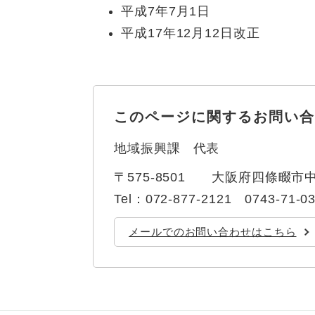
全
平成7年7月1日
て
の
健康・医療・福祉
平成17年12月12日改正
健
・
メ
康
教
ニ
・
育
ュ
スポーツ・文化
ス
医
の
ー
ポ
療
メ
を
このページに関するお問い合
ー
・
ニ
ひ
まちづくり・環境
ま
ツ
福
ュ
ら
地域振興課
代表
ち
・
祉
ー
く
づ
文
の
を
しごと・産業
〒575-8501
大阪府四條畷市中
し
く
化
メ
ひ
ご
Tel：072-877-2121 0743-71-0
り
の
ニ
ら
と
・
メ
ュ
く
市政情報
市
・
メールでのお問い合わせはこちら
環
ニ
ー
政
産
境
ュ
を
情
業
の
ー
ひ
報
の
メ
を
ら
の
メ
ニ
ひ
く
メ
ニ