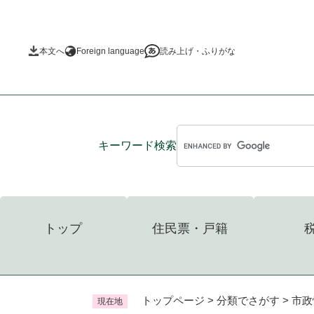
ペ
ー
ジ
本文へ
Foreign language
読み上げ・ふりがな
の
先
頭
で
す
。
キーワード
検索
トップ
住民票・戸籍
トップページ
>
分類でさがす
>
市政
現在地