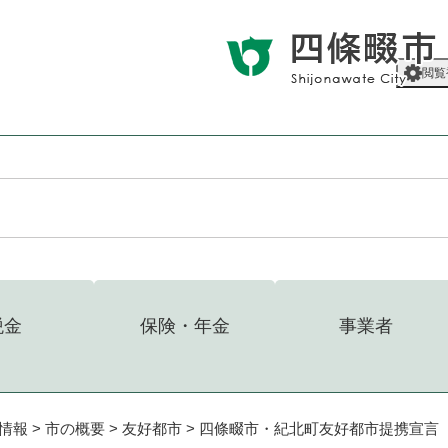
メニューを飛ばして本文へ
閲覧
税金
保険・年金
事業者
情報
>
市の概要
>
友好都市
>
四條畷市・紀北町友好都市提携宣言