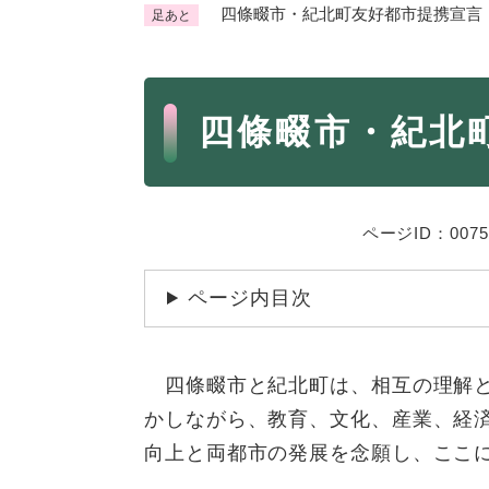
四條畷市・紀北町友好都市提携宣言
足あと
くらし・手続き
く
ら
本
し
登録・届け出・証明
保険
四條畷市・紀北
・
文
手
税金
ごみ
続
交通
ペッ
き
の
ページID：0075
地域活動・コミュニティ
人権
メ
ニ
相談窓口
イベ
ページ内目次
ュ
ー
を
防災・安全
四條畷市と紀北町は、相互の理解と
防
ひ
災
ら
かしながら、教育、文化、産業、経
・
く
子育て・教育
向上と両都市の発展を念願し、ここ
子
安
育