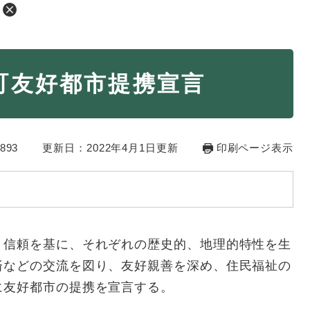
・年金
マイナンバー
町友好都市提携宣言
・リサイクル
住まい
ト・動物
おくやみ
893
更新日：2022年4月1日更新
印刷ページ表示
・男女共同参画
消費生活
ント・施設予約
信頼を基に、それぞれの歴史的、地理的特性を生
済などの交流を図り、友好親善を深め、住民福祉の
に友好都市の提携を宣言する。