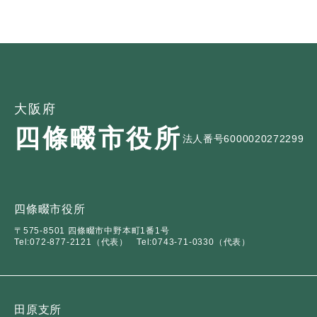
ュ
ら
ニ
ュ
ー
く
ュ
ー
を
ー
を
ひ
を
ひ
ら
ひ
ら
く
ら
く
大阪府
く
四條畷市役所
法人番号6000020272299
四條畷市役所
〒575-8501 四條畷市中野本町1番1号
Tel:072-877-2121（代表）
Tel:0743-71-0330（代表）
田原支所