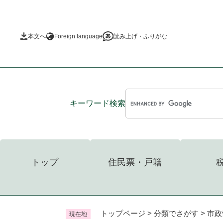
ペ
ー
ジ
本文へ
Foreign language
読み上げ・ふりがな
の
先
頭
で
す
。
キーワード
検索
トップ
住民票・戸籍
トップページ
>
分類でさがす
>
市政
現在地