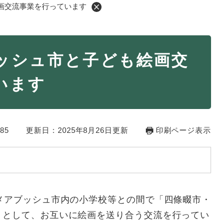
画交流事業を行っています
・年金
マイナンバー
ッシュ市と子ども絵画交
・リサイクル
住まい
います
ト・動物
おくやみ
・男女共同参画
消費生活
85
ント・施設予約
更新日：2025年8月26日更新
印刷ページ表示
メアブッシュ市内の小学校等との間で「四條畷市・
」として、お互いに絵画を送り合う交流を行ってい