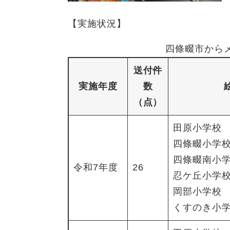
ュ
ら
ニ
ュ
ー
く
【実施状況】
ュ
ー
を
ー
を
ひ
を
四條畷市から
ひ
ら
ひ
ら
く
送付件
ら
く
く
実施年度
数
（点）
田原小学校
四條畷小学
四條畷南小
令和7年度
26
忍ケ丘小学
岡部小学校
くすのき小