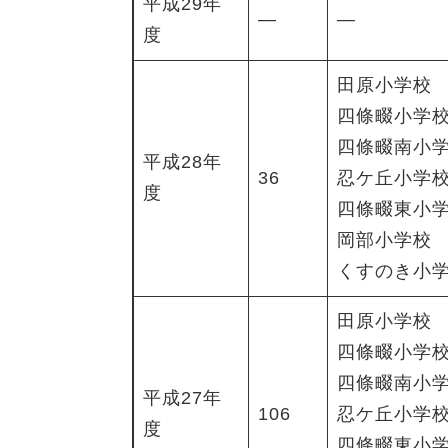
平成29年
―
―
度
田原小学校
四條畷小学
四條畷南小
平成28年
36
忍ケ丘小学
度
四條畷東小
岡部小学校
くすのき小
田原小学校
四條畷小学
四條畷南小
平成27年
106
忍ケ丘小学
度
四條畷東小