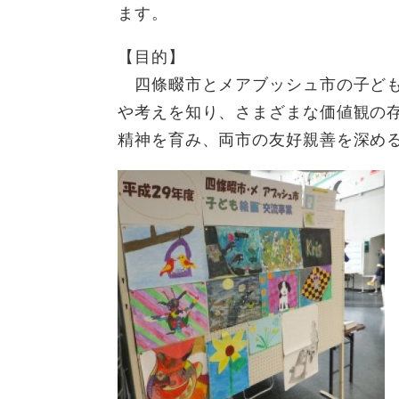
全
ます。
て
の
健康・医療・福祉
健
・
メ
【目的】
康
教
ニ
四條畷市とメアブッシュ市の子ども
・
育
ュ
スポーツ・文化
ス
医
の
ー
や考えを知り、さまざまな価値観の
ポ
療
メ
を
精神を育み、両市の友好親善を深め
ー
・
ニ
ひ
まちづくり・環境
ま
ツ
福
ュ
ら
ち
・
祉
ー
く
づ
文
の
を
しごと・産業
し
く
化
メ
ひ
ご
り
の
ニ
ら
と
・
メ
ュ
く
市政情報
市
・
環
ニ
ー
政
産
境
ュ
を
情
業
の
ー
ひ
報
の
メ
を
ら
の
メ
ニ
ひ
く
メ
ニ