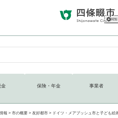
メニューを飛ばして本文へ
閲覧
税金
保険・年金
事業者
情報
>
市の概要
>
友好都市
>
ドイツ・メアブッシュ市と子ども絵