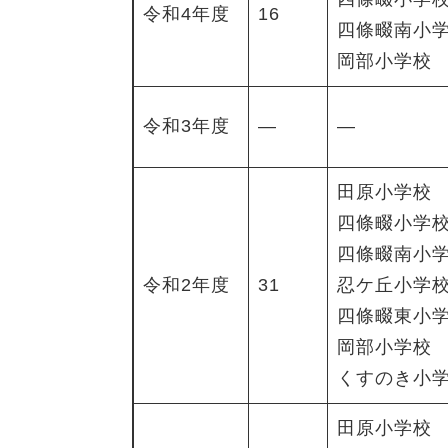
令和4年度
16
四條畷南小
岡部小学校
令和3年度
―
―
田原小学校
四條畷小学
四條畷南小
令和2年度
31
忍ケ丘小学
四條畷東小
岡部小学校
くすのき小
田原小学校