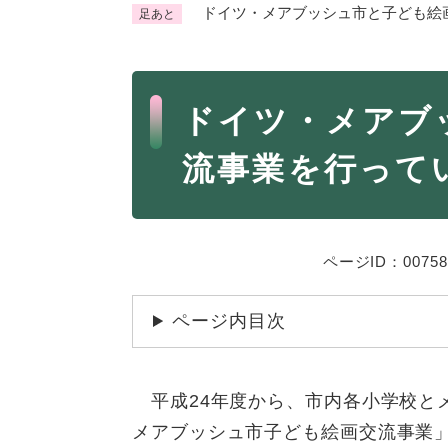
ドイツ・メアブッシュ市と子ども絵
足あと
くらし・手続き
く
ら
本
し
登録・届け出・証明
保険
ドイツ・メアブ
・
文
手
税金
ごみ
流事業を行って
続
交通
ペッ
き
の
地域活動・コミュニティ
人権
メ
ニ
相談窓口
ページID：00758
イベ
ュ
ー
ページ内目次
を
防災・安全
防
ひ
災
ら
平成24年度から、市内各小学校と
・
く
子育て・教育
子
安
メアブッシュ市子ども絵画交流事業
育