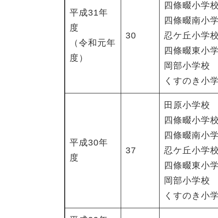
四條畷小学
平成31年
四條畷南小
度
30
忍ケ丘小学
（令和元年
四條畷東小
度）
岡部小学校
くすのき小
田原小学校
四條畷小学
四條畷南小
平成30年
37
忍ケ丘小学
度
四條畷東小
岡部小学校
くすのき小