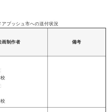
メアブッシュ市への送付状況
絵画制作者
備考
校
学校
校
学校