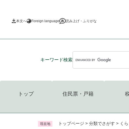
ペ
ー
ジ
本文へ
Foreign language
読み上げ・ふりがな
の
先
頭
で
す
。
キーワード
検索
トップ
住民票・戸籍
トップページ
>
分類でさがす
>
くら
現在地