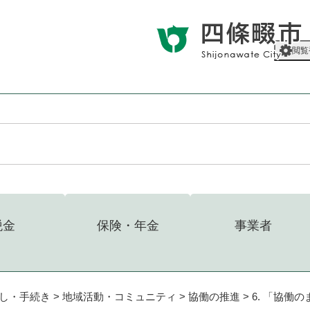
メニューを飛ばして本文へ
閲覧
税金
保険・年金
事業者
し・手続き
>
地域活動・コミュニティ
>
協働の推進
>
6. 「協働