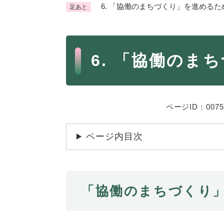
6. 「協働のまちづくり」を進めるた
足あと
くらし・手続き
く
ら
本
し
登録・届け出・証明
保険
6. 「協働のま
・
文
手
税金
ごみ
続
交通
ペッ
き
の
ページID：0075
地域活動・コミュニティ
人権
メ
ニ
相談窓口
イベ
ページ内目次
ュ
ー
を
防災・安全
防
ひ
「協働のまちづくり
災
ら
・
く
子育て・教育
子
安
育