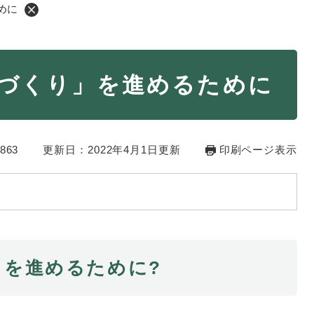
めに
・年金
マイナンバー
ちづくり」を進めるために
・リサイクル
住まい
ト・動物
おくやみ
863
更新日：2022年4月1日更新
印刷ページ表示
・男女共同参画
消費生活
ント・施設予約
」を進めるために?