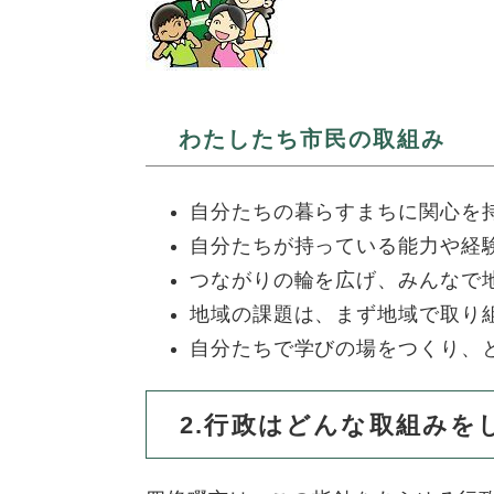
ュ
ら
ニ
ュ
ー
く
ュ
ー
を
ー
を
ひ
を
ひ
ら
ひ
ら
く
わたしたち市民の取組み
ら
く
く
自分たちの暮らすまちに関心を
自分たちが持っている能力や経
つながりの輪を広げ、みんなで
地域の課題は、まず地域で取り
自分たちで学びの場をつくり、
2.行政はどんな取組みを