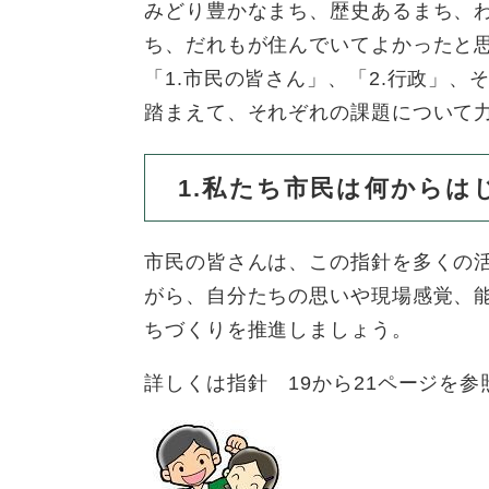
全
みどり豊かなまち、歴史あるまち、
て
の
健康・医療・福祉
ち、だれもが住んでいてよかったと
健
・
メ
康
「1.市民の皆さん」、「2.行政」、
教
ニ
・
育
ュ
踏まえて、それぞれの課題について
スポーツ・文化
ス
医
の
ー
ポ
療
メ
を
ー
・
ニ
1.私たち市民は何からは
ひ
まちづくり・環境
ま
ツ
福
ュ
ら
ち
・
祉
ー
く
づ
文
の
市民の皆さんは、この指針を多くの
を
しごと・産業
し
く
化
メ
ひ
がら、自分たちの思いや現場感覚、
ご
り
の
ニ
ら
ちづくりを推進しましょう。
と
・
メ
ュ
く
市政情報
市
・
環
ニ
ー
政
詳しくは指針 19から21ページを参
産
境
ュ
を
情
業
の
ー
ひ
報
の
メ
を
ら
の
メ
ニ
ひ
く
メ
ニ