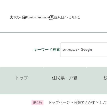
ペ
ー
ジ
本文へ
Foreign language
読み上げ・ふりがな
の
先
頭
で
す
。
キーワード
検索
トップ
住民票・戸籍
トップページ
>
分類でさがす
>
しご
現在地