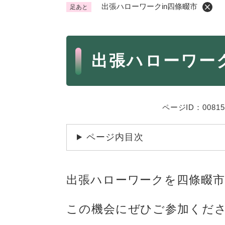
出張ハローワークin四條畷市
足あと
くらし・手続き
く
ら
本
し
登録・届け出・証明
保険
出張ハローワーク
・
文
手
税金
ごみ
続
交通
ペッ
き
の
ページID：00815
地域活動・コミュニティ
人権
メ
ニ
相談窓口
イベ
ページ内目次
ュ
ー
を
防災・安全
出張ハローワークを四條畷市
防
ひ
災
ら
・
く
子育て・教育
この機会にぜひご参加くださ
子
安
育