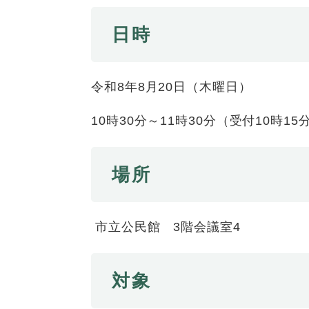
全
て
の
健康・医療・福祉
日時
健
・
メ
康
教
ニ
・
育
ュ
スポーツ・文化
ス
医
の
ー
令和8年8月20日（木曜日）
ポ
療
メ
を
ー
・
ニ
ひ
まちづくり・環境
10時30分～11時30分（受付10時1
ま
ツ
福
ュ
ら
ち
・
祉
ー
く
づ
文
の
を
しごと・産業
場所
し
く
化
メ
ひ
ご
り
の
ニ
ら
と
・
メ
ュ
く
市政情報
市
・
市立公民館 3階会議室4
環
ニ
ー
政
産
境
ュ
を
情
業
の
ー
ひ
報
の
対象
メ
を
ら
の
メ
ニ
ひ
く
メ
ニ