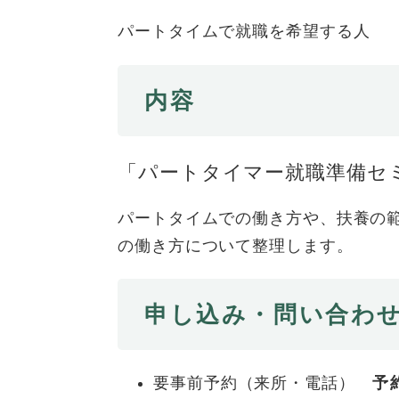
ュ
ら
ニ
ュ
ー
く
パートタイムで就職を希望する人
ュ
ー
を
ー
を
ひ
を
ひ
ら
内容
ひ
ら
く
ら
く
く
「パートタイマー就職準備セミ
パートタイムでの働き方や、扶養の
の働き方について整理します。
申し込み・問い合わ
要事前予約（来所・電話）
予