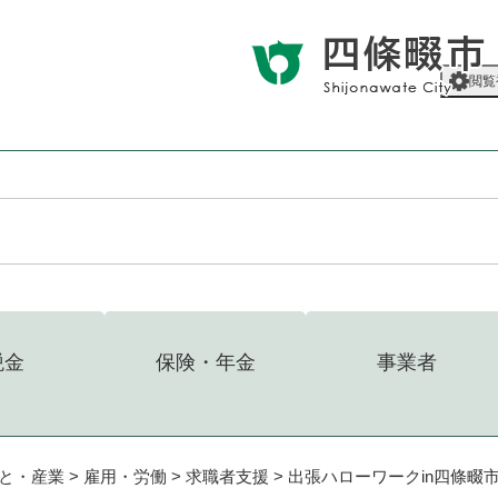
メニューを飛ばして本文へ
閲覧
税金
保険・年金
事業者
と・産業
>
雇用・労働
>
求職者支援
>
出張ハローワークin四條畷