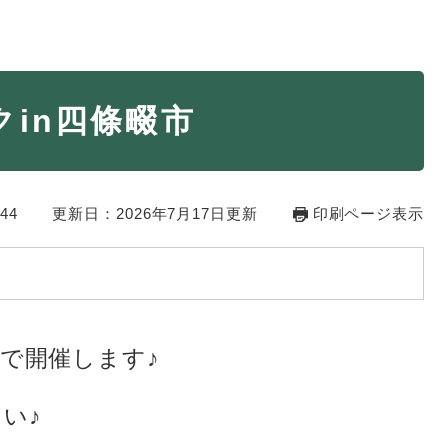
・年金
マイナンバー
in四條畷市
・リサイクル
住まい
ト・動物
おくやみ
44
更新日：2026年7月17日更新
印刷ページ表示
・男女共同参画
消費生活
ント・施設予約
で開催します♪
い♪