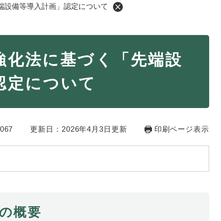
端設備等導入計画」認定について
・年金
マイナンバー
強化法に基づく「先端設
・リサイクル
住まい
認定について
ト・動物
おくやみ
・男女共同参画
消費生活
067
ント・施設予約
更新日：2026年4月3日更新
印刷ページ表示
画の概要