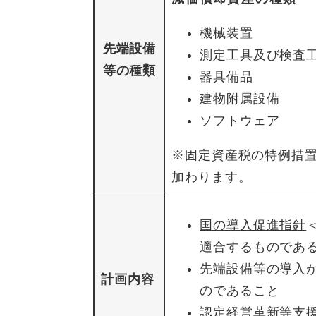
機械装置
先端設備
測定工具及び検査
等の種類
器具備品
建物附属設備
ソフトウェア
※固定資産税の特例措
加わります。
国の導入促進指針
適合するものであ
先端設備等の導入
計画内容
のであること
認定経営革新等支