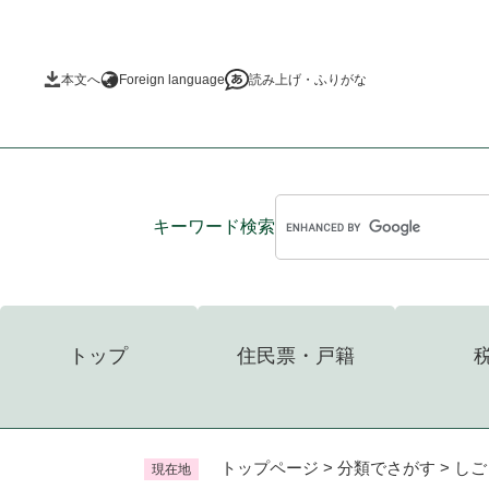
ペ
ー
ジ
本文へ
Foreign language
読み上げ・ふりがな
の
先
頭
で
す
。
キーワード
検索
トップ
住民票・戸籍
トップページ
>
分類でさがす
>
しご
現在地