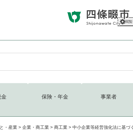
メニューを飛ばして本文へ
閲覧
税金
保険・年金
事業者
と・産業
>
企業・商工業
>
商工業
>
中小企業等経営強化法に基づ