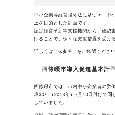
全
て
の
健康・医療・福祉
健
・
メ
中小企業等経営強化法に基づき、中
康
教
ニ
上を目的とした計画です。
・
育
ュ
スポーツ・文化
ス
医
認定経営革新等支援機関から「確認
の
ー
ポ
療
メ
を
けることで、様々な支援措置を受け
ー
・
ニ
ひ
まちづくり・環境
ま
ツ
福
ュ
ら
詳しくは「
6.参考
」をご確認くださ
ち
・
祉
ー
く
づ
文
の
を
しごと・産業
し
く
化
メ
ひ
四條畷市導入促進基本計
ご
り
の
ニ
ら
と
・
メ
ュ
く
市政情報
市
・
環
ニ
ー
四條畷市では、市内中小企業者の労
政
産
境
ュ
を
成30年（2018年）7月10日付け
情
業
の
ー
ひ
報
していました。
の
メ
を
ら
の
メ
ニ
ひ
く
メ
ニ