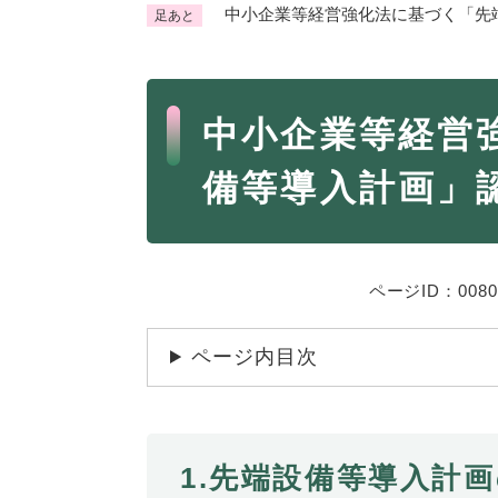
中小企業等経営強化法に基づく「先
足あと
くらし・手続き
く
ら
本
し
登録・届け出・証明
保険
中小企業等経営
・
文
手
税金
ごみ
備等導入計画」
続
交通
ペッ
き
の
地域活動・コミュニティ
人権
メ
ニ
相談窓口
ページID：0080
イベ
ュ
ー
ページ内目次
を
防災・安全
防
ひ
災
ら
・
く
子育て・教育
1.先端設備等導入計
子
安
育