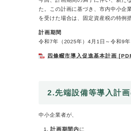
今回、計画期間の満了に伴い、新た
ュ
ら
ニ
ュ
ー
く
た。この計画に基づき、市内中小企
ュ
ー
を
を受けた場合は、固定資産税の特例
ー
を
ひ
を
ひ
ら
計画期間
ひ
ら
く
令和7年（2025年）4月1日～令和9年
ら
く
く
四條畷市導入促進基本計画 [PDF
2.先端設備等導入計
中小企業者が、
計画期間内
に