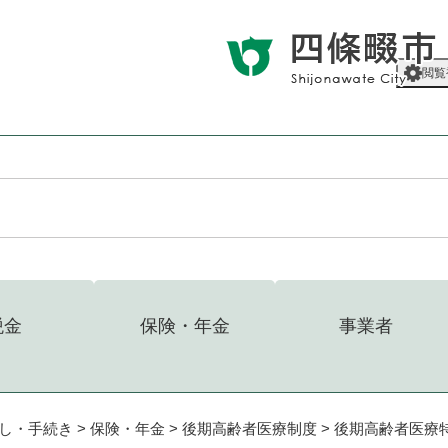
メニューを飛ばして本文へ
閲覧
税金
保険・年金
事業者
し・手続き
>
保険・年金
>
後期高齢者医療制度
>
後期高齢者医療