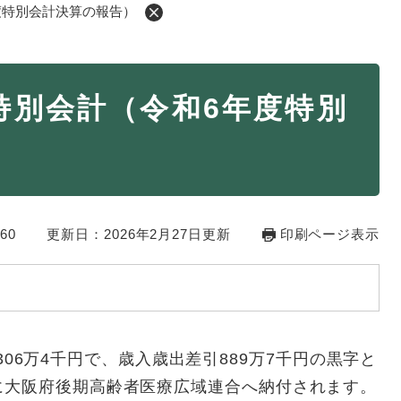
度特別会計決算の報告）
・年金
マイナンバー
特別会計（令和6年度特別
・リサイクル
住まい
）
ト・動物
おくやみ
・男女共同参画
消費生活
60
ント・施設予約
更新日：2026年2月27日更新
印刷ページ表示
6,306万4千円で、歳入歳出差引889万7千円の黒字と
に大阪府後期高齢者医療広域連合へ納付されます。