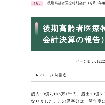
後期高齢者医療特別会計（令和6年
足あと
くらし・手続き
く
ら
本
し
登録・届け出・証明
保険
後期高齢者医療
・
文
手
税金
ごみ
会計決算の報告
続
交通
ペッ
き
の
地域活動・コミュニティ
人権
メ
ニ
相談窓口
ページID：01222
イベ
ュ
ー
ページ内目次
を
防災・安全
防
ひ
災
ら
歳入10億7,196万1千円、歳出10億
・
く
子育て・教育
子
安
なりました。この黒字分は、翌年度
育