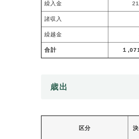
ュ
ら
繰入金
21
ニ
ュ
ー
く
ュ
ー
を
諸収入
ー
を
ひ
を
ひ
ら
繰越金
ひ
ら
く
ら
く
合計
１,07
く
歳出
区分
決