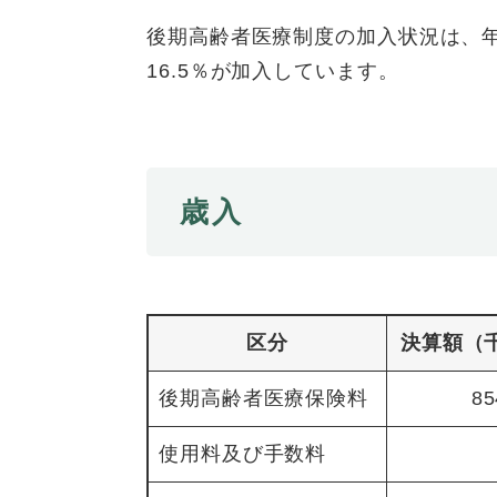
全
て
の
後期高齢者医療制度の加入状況は、年
健康・医療・福祉
健
・
メ
16.5％が加入しています。
康
教
ニ
・
育
ュ
スポーツ・文化
ス
医
の
ー
ポ
療
メ
を
ー
・
ニ
ひ
まちづくり・環境
歳入
ま
ツ
福
ュ
ら
ち
・
祉
ー
く
づ
文
の
を
しごと・産業
し
く
化
メ
ひ
ご
り
の
ニ
ら
と
・
メ
区分
決算額（
ュ
く
市政情報
市
・
環
ニ
ー
政
産
境
ュ
を
後期高齢者医療保険料
85
情
業
の
ー
ひ
報
の
メ
を
ら
使用料及び手数料
の
メ
ニ
ひ
く
メ
ニ