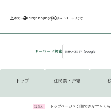
ペ
ー
ジ
本文へ
Foreign language
読み上げ・ふりがな
の
先
頭
で
す
。
キーワード
検索
トップ
住民票・戸籍
トップページ
>
分類でさがす
>
くら
現在地