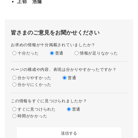
上邨 浩隆
防災・安全
防
災
・
皆さまのご意見をお聞かせください
子育て・教育
安
子
全
お求めの情報が十分掲載されていましたか？
育
の
て
十分だった
普通
情報が足りなかった
メ
健康・医療・福祉
・
健
ニ
教
康
ュ
ページの構成や内容、表現は分かりやすかったですか？
育
・
ー
分かりやすかった
の
普通
スポーツ・文化
医
を
ス
メ
分かりにくかった
療
ひ
ポ
ニ
・
ら
ー
ュ
福
まちづくり・環境
この情報をすぐに見つけられましたか？
く
ツ
ー
ま
祉
・
すぐに見つけられた
普通
を
ち
の
文
時間がかかった
ひ
づ
メ
化
しごと・産業
ら
く
し
ニ
の
く
り
ご
ュ
メ
・