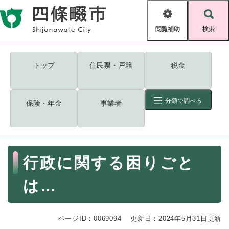
ペ
メニューを飛ばして本文へ
ー
閲
検
ジ
覧
索
の
補
先
助
頭
キーワード
検索
Foreign language
トップ
住民票・戸籍
税金
で
す
読み上げ・ふりがな
検索
。
分類で調べる
保険・年金
事業者
拡大
文字サイズ
背景色変更
標準
白
黒
青
ID
検索
ページ一時保存
表示
本
行政に関する困りごと
文
くらし・手続き
く
ページID検索とは？
は…
ら
し
登録・届け出・証明
・
ページID：0069094
手
更新日：2024年5月31日更新
保険・年金