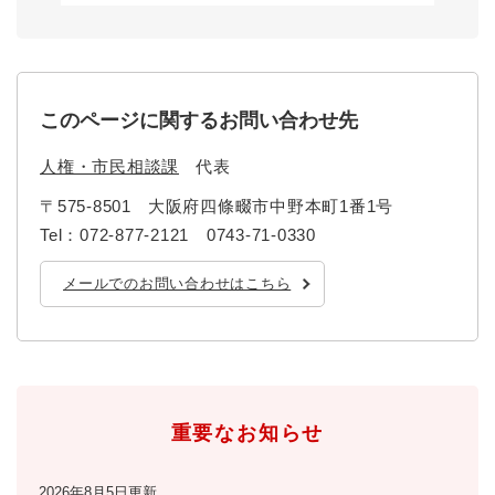
と
ー
ニ
環
市政情報
・
を
市
ュ
境
産
ひ
政
ー
の
業
ら
情
を
メ
の
く
報
ひ
ニ
メ
このページに関するお問い合わせ先
の
ら
ュ
ニ
メ
く
ー
ュ
人権・市民相談課
代表
ニ
を
ー
ュ
ひ
〒575-8501
大阪府四條畷市中野本町1番1号
を
ー
ら
ひ
Tel：072-877-2121 0743-71-0330
を
く
ら
ひ
く
メールでのお問い合わせはこちら
ら
く
重要なお知らせ
2026年8月5日更新