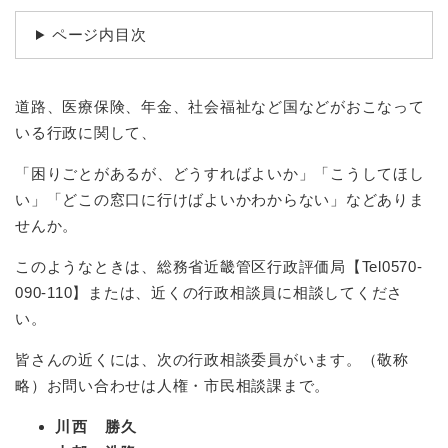
続
マイナンバー
き
ページ内目次
の
税金
メ
ニ
ごみ・リサイクル
道路、医療保険、年金、社会福祉など国などがおこなって
ュ
ー
住まい
いる行政に関して、
を
交通
ひ
「困りごとがあるが、どうすればよいか」「こうしてほし
ら
い」「どこの窓口に行けばよいかわからない」などありま
ペット・動物
く
せんか。
おくやみ
このようなときは、総務省近畿管区行政評価局【Tel0570-
地域活動・コミュニティ
090-110】または、近くの行政相談員に相談してくださ
人権・男女共同参画
い。
消費生活
皆さんの近くには、次の行政相談委員がいます。（敬称
略）お問い合わせは人権・市民相談課まで。
相談窓口
川西 勝久
イベント・施設予約