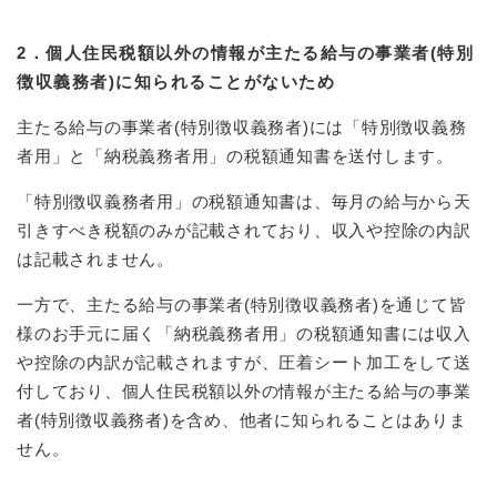
と
ー
ニ
環
市政情報
・
を
市
ュ
境
産
ひ
2．個人住民税額以外の情報が主たる給与の事業者(特別
政
ー
の
業
ら
情
を
徴収義務者)に知られることがないため
メ
の
く
報
ひ
ニ
メ
の
ら
主たる給与の事業者(特別徴収義務者)には「特別徴収義務
ュ
ニ
メ
く
者用」と「納税義務者用」の税額通知書を送付します。
ー
ュ
ニ
を
ー
ュ
「特別徴収義務者用」の税額通知書は、毎月の給与から天
ひ
を
ー
ら
引きすべき税額のみが記載されており、収入や控除の内訳
ひ
を
く
ら
は記載されません。
ひ
く
ら
一方で、主たる給与の事業者(特別徴収義務者)を通じて皆
く
様のお手元に届く「納税義務者用」の税額通知書には収入
や控除の内訳が記載されますが、圧着シート加工をして送
付しており、個人住民税額以外の情報が主たる給与の事業
者(特別徴収義務者)を含め、他者に知られることはありま
せん。