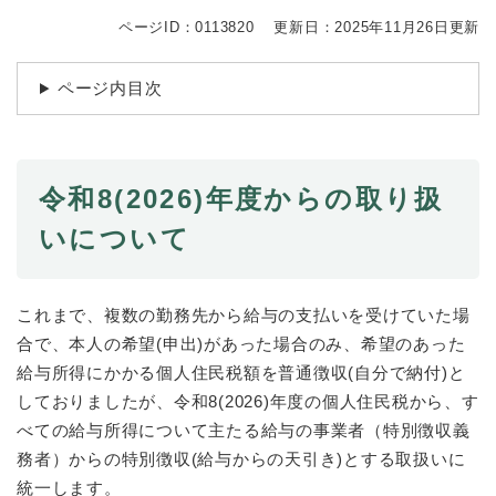
続
マイナンバー
き
ページID：0113820
更新日：2025年11月26日更新
の
税金
メ
ページ内目次
ニ
ごみ・リサイクル
ュ
ー
住まい
を
交通
ひ
令和8(2026)年度からの取り扱
ら
ペット・動物
いについて
く
おくやみ
地域活動・コミュニティ
これまで、複数の勤務先から給与の支払いを受けていた場
合で、本人の希望(申出)があった場合のみ、希望のあった
人権・男女共同参画
給与所得にかかる個人住民税額を普通徴収(自分で納付)と
消費生活
しておりましたが、令和8(2026)年度の個人住民税から、す
べての給与所得について主たる給与の事業者（特別徴収義
相談窓口
務者）からの特別徴収(給与からの天引き)とする取扱いに
イベント・施設予約
統一します。