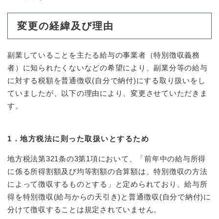
防災・安全
変更の経緯及び理由
防
災
・
副業していることを主たる給与の事業者（特別徴収義務
子育て・教育
安
子
者）に知られたくないなどの希望により、副業分等の給与
全
育
の
に対する税額を普通徴収(自分で納付)にする取り扱いをし
て
メ
健康・医療・福祉
ていましたが、以下の理由により、変更させていただきま
・
健
ニ
教
す。
康
ュ
育
・
ー
の
スポーツ・文化
医
を
ス
メ
療
1．地方税法に則った取扱いとするため
ひ
ポ
ニ
・
ら
ー
ュ
福
地方税法第321条の3第1項において、「前年中の給与所得
まちづくり・環境
く
ツ
ー
ま
祉
に係る所得割額及び均等割額の合算額は、特別徴収の方法
・
を
ち
の
文
によって徴収するものとする」と定められており、給与所
ひ
づ
メ
化
しごと・産業
ら
く
得を特別徴収(給与からの天引き)と普通徴収(自分で納付)に
し
ニ
の
く
り
分けて徴収することは規定されていません。
ご
ュ
メ
・