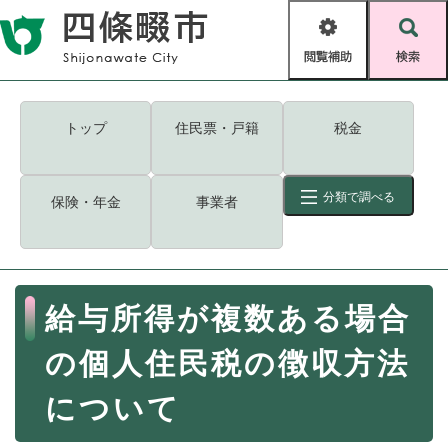
ペ
メニューを飛ばして本文へ
ー
閲
検
ジ
覧
索
の
補
先
助
頭
キーワード
検索
Foreign language
トップ
住民票・戸籍
税金
で
す
読み上げ・ふりがな
検索
。
分類で調べる
保険・年金
事業者
拡大
文字サイズ
背景色変更
標準
白
黒
青
ID
検索
ページ一時保存
表示
本
給与所得が複数ある場合
文
くらし・手続き
く
ページID検索とは？
の個人住民税の徴収方法
ら
し
登録・届け出・証明
について
・
手
保険・年金