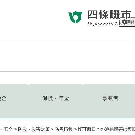
メニューを飛ばして本文へ
閲覧
税金
保険・年金
事業者
・安全
>
防災・災害対策
>
防災情報
>
NTT西日本の通信障害は復