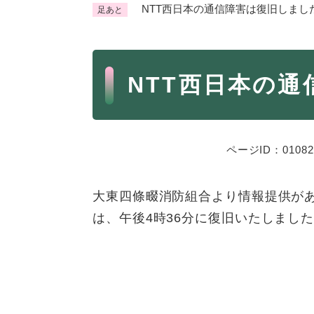
NTT西日本の通信障害は復旧しまし
足あと
くらし・手続き
く
ら
本
し
登録・届け出・証明
保険
NTT西日本の
・
文
手
税金
ごみ
続
交通
ペッ
き
の
ページID：01082
地域活動・コミュニティ
人権
メ
ニ
相談窓口
イベ
大東四條畷消防組合より情報提供があ
ュ
ー
は、午後4時36分に復旧いたしまし
を
防災・安全
防
ひ
災
ら
・
く
子育て・教育
子
安
育