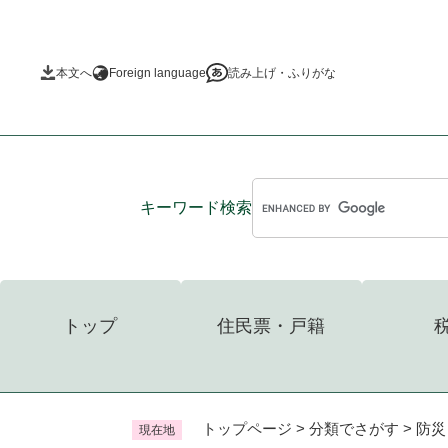
ペ
ー
ジ
本文へ
Foreign language
読み上げ・ふりがな
の
先
頭
で
す
。
キーワード
検索
トップ
住民票・戸籍
トップページ
>
分類でさがす
>
防災
現在地