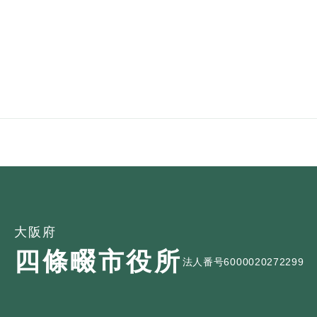
全
て
の
健康・医療・福祉
健
・
メ
康
教
ニ
・
育
ュ
スポーツ・文化
ス
医
の
ー
ポ
療
メ
を
ー
・
ニ
ひ
まちづくり・環境
ま
ツ
福
ュ
ら
ち
・
祉
ー
く
づ
文
の
を
しごと・産業
し
く
化
メ
ひ
ご
り
の
ニ
ら
と
・
メ
ュ
く
市政情報
市
大阪府
・
環
ニ
ー
政
産
境
ュ
四條畷市役所
を
法人番号6000020272299
情
業
の
ー
ひ
報
の
メ
を
ら
の
メ
ニ
ひ
く
メ
ニ