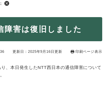
た
・年金
マイナンバー
通信障害は復旧しました
・リサイクル
住まい
ト・動物
おくやみ
36
更新日：2025年9月16日更新
印刷ページ表示
・男女共同参画
消費生活
ント・施設予約
り、本日発生したNTT西日本の通信障害について
た。