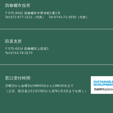
ュ
ら
四條畷市役所
ニ
ュ
ー
く
ュ
ー
を
〒575-8501 四條畷市中野本町1番1号
Tel:072-877-2121（代表）
Tel:0743-71-0330（代表）
ー
を
ひ
を
ひ
ら
ひ
ら
く
ら
く
田原支所
く
〒575-0014 四條畷市上田原1
Tel:0743-78-0175
窓口受付時間
月曜日から金曜日の9時00分から16時30分まで
（土日、祝日及び12月29日から翌年1月3日までを除く）