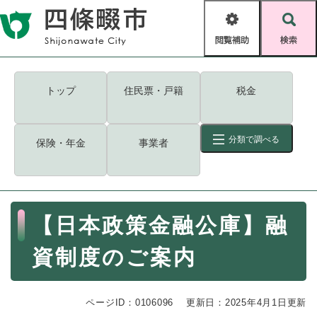
ペ
メニューを飛ばして本文へ
ー
閲
検
ジ
覧
索
の
補
先
助
頭
キーワード
検索
Foreign language
トップ
住民票・戸籍
税金
で
す
読み上げ・ふりがな
検索
。
分類で調べる
保険・年金
事業者
拡大
文字サイズ
背景色変更
標準
白
黒
青
ID
検索
ページ一時保存
表示
本
【日本政策金融公庫】融
文
くらし・手続き
く
ページID検索とは？
資制度のご案内
ら
し
登録・届け出・証明
・
ページID：0106096
手
更新日：2025年4月1日更新
保険・年金