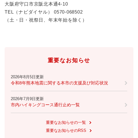
大阪府守口市京阪北本通4-10
​TEL（ナビダイヤル） 0570-068502
防災・安全
防
​​（土・日・祝祭日、年末年始を除く）
災
・
子育て・教育
安
子
全
育
の
て
メ
健康・医療・福祉
・
重要なお知らせ
健
ニ
教
康
ュ
育
・
ー
2026年8月5日更新
の
スポーツ・文化
医
を
ス
令和8年熊本地震に関する本市の支援及び対応状況
メ
療
ひ
ポ
ニ
・
ら
ー
ュ
2026年7月9日更新
福
まちづくり・環境
く
ツ
ー
ま
市内ハイキングコース通行止め一覧
祉
・
を
ち
の
文
ひ
づ
メ
化
しごと・産業
重要なお知らせの一覧
ら
く
し
ニ
の
く
り
重要なお知らせのRSS
ご
ュ
メ
・