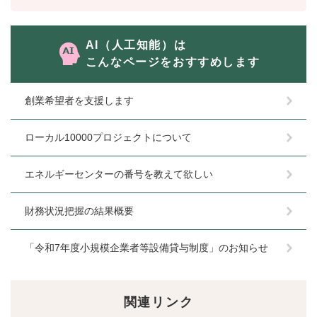
と
ー
ニ
環
市政情報
・
を
市
ュ
境
産
ひ
政
ー
の
AI（人工知能）は
業
ら
情
を
メ
の
く
こんなページをおすすめします
報
ひ
ニ
メ
の
ら
ュ
ニ
メ
く
ー
創業希望者を支援します
ュ
ニ
を
ー
ュ
ひ
を
ローカル10000プロジェクトについて
ー
ら
ひ
を
く
ら
ひ
エネルギーセンターの番号を教えて欲しい
く
ら
く
財務状況把握の結果概要
「令和7年度小規模企業者等設備貸与制度」のお知らせ
関連リンク