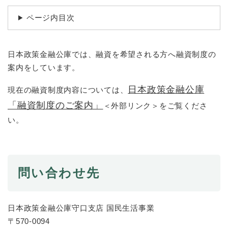
続
マイナンバー
き
ページ内目次
の
税金
メ
ニ
ごみ・リサイクル
日本政策金融公庫では、融資を希望される方へ融資制度の
ュ
ー
住まい
案内をしています。
を
交通
ひ
日本政策金融公庫
現在の融資制度内容については、
ら
ペット・動物
「融資制度のご案内」
＜外部リンク＞
をご覧くださ
く
い。
おくやみ
地域活動・コミュニティ
人権・男女共同参画
問い合わせ先
消費生活
相談窓口
日本政策金融公庫守口支店 国民生活事業
イベント・施設予約
​〒570-0094