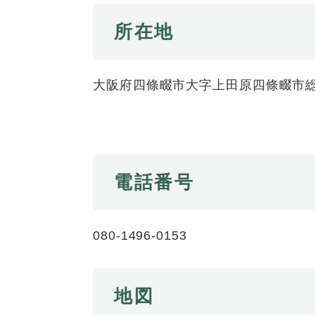
全
て
の
健康・医療・福祉
所在地
健
・
メ
康
教
ニ
・
育
ュ
スポーツ・文化
ス
医
の
大阪府四條畷市大字上田原四條畷市
ー
ポ
療
メ
を
ー
・
ニ
ひ
まちづくり・環境
ま
ツ
福
ュ
ら
ち
・
祉
ー
く
づ
文
の
を
しごと・産業
電話番号
し
く
化
メ
ひ
ご
り
の
ニ
ら
と
・
メ
ュ
く
市政情報
市
・
環
ニ
ー
080-1496-0153
政
産
境
ュ
を
情
業
の
ー
ひ
報
の
メ
を
ら
地図
の
メ
ニ
ひ
く
メ
ニ