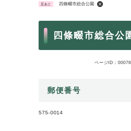
四條畷市総合公園
足あと
くらし・手続き
く
ら
本
し
登録・届け出・証明
保険
四條畷市総合公
・
文
手
税金
ごみ
続
交通
ペッ
き
の
ページID：00078
地域活動・コミュニティ
人権
メ
ニ
相談窓口
イベ
ュ
郵便番号
ー
を
防災・安全
防
ひ
災
ら
575-0014
・
く
子育て・教育
子
安
育