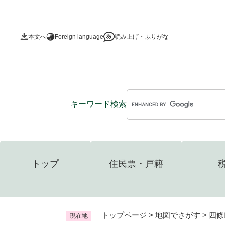
ペ
ー
ジ
本文へ
Foreign language
読み上げ・ふりがな
の
先
頭
で
す
。
キーワード
検索
トップ
住民票・戸籍
トップページ
>
地図でさがす
>
四條
現在地