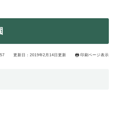
・年金
マイナンバー
園
・リサイクル
住まい
ト・動物
おくやみ
57
更新日：2019年2月14日更新
印刷ページ表示
・男女共同参画
消費生活
ント・施設予約