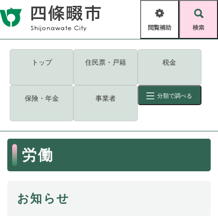
ペ
メニューを飛ばして本文へ
ー
閲
検
ジ
覧
索
の
補
先
助
頭
キーワード
検索
Foreign language
トップ
住民票・戸籍
税金
で
す
読み上げ・ふりがな
検索
。
分類で調べる
保険・年金
事業者
拡大
文字サイズ
背景色変更
標準
白
黒
青
ID
検索
ページ一時保存
表示
本
労働
文
くらし・手続き
く
ページID検索とは？
ら
し
登録・届け出・証明
お知らせ
・
手
保険・年金