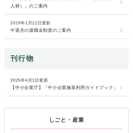
人材）」のご案内
防災・安全
防
2019年1月11日更新
災
・
中退共の退職金制度のご案内
子育て・教育
安
子
全
育
の
て
メ
健康・医療・福祉
・
刊行物
健
ニ
教
康
ュ
育
・
ー
の
スポーツ・文化
医
を
ス
2025年4月1日更新
メ
療
ひ
ポ
【中小企業庁】「中小企業施策利用ガイドブック」
ニ
・
ら
ー
ュ
福
まちづくり・環境
く
ツ
ー
ま
祉
・
を
ち
の
文
ひ
づ
メ
化
しごと・産業
ら
く
しごと・産業
し
ニ
の
く
り
ご
ュ
メ
・