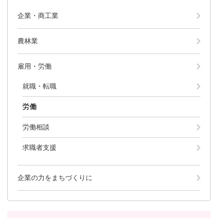
と
ー
ニ
環
市政情報
・
を
市
ュ
企業・商工業
境
産
ひ
政
ー
の
業
ら
情
を
メ
農林業
の
く
報
ひ
ニ
メ
の
ら
ュ
ニ
メ
く
雇用・労働
ー
ュ
ニ
を
ー
ュ
就職・転職
ひ
を
ー
ら
ひ
を
労働
く
ら
ひ
く
ら
労働相談
く
求職者支援
企業の力をまちづくりに