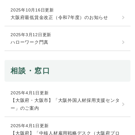
続
マイナンバー
き
2025年10月16日更新
の
税金
大阪府最低賃金改正（令和7年度）のお知らせ
メ
ニ
ごみ・リサイクル
ュ
2025年3月12日更新
ー
住まい
ハローワーク門真
を
交通
ひ
ら
ペット・動物
く
相談・窓口
おくやみ
地域活動・コミュニティ
2025年4月1日更新
人権・男女共同参画
【大阪府・大阪市】「大阪外国人材採用支援センタ
消費生活
ー」のご案内
相談窓口
2025年4月1日更新
イベント・施設予約
【大阪府】「中核人材雇用戦略デスク（大阪府プロ