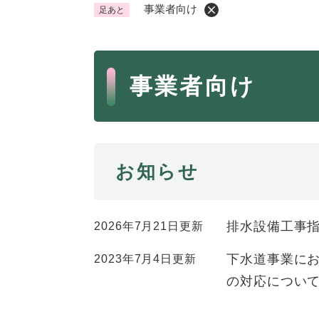
事業者向け
足あと
くらし・手続き
く
ら
本
し
登録・届け出・証明
保険
事業者向け
・
文
手
税金
ごみ
続
交通
ペッ
き
の
地域活動・コミュニティ
人権
お知らせ
メ
ニ
相談窓口
イベ
ュ
ー
排水設備工事
2026年7月21日更新
を
防災・安全
防
ひ
下水道事業に
2023年7月4日更新
災
ら
の対応につい
・
く
子育て・教育
子
安
育