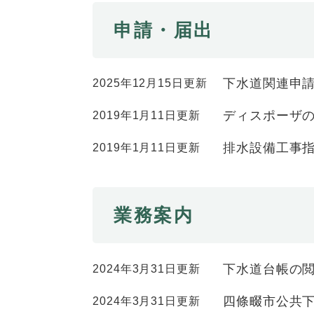
全
て
の
健康・医療・福祉
申請・届出
健
・
メ
康
教
ニ
・
育
ュ
スポーツ・文化
ス
医
下水道関連申
2025年12月15日更新
の
ー
ポ
療
メ
を
ー
ディスポーザ
2019年1月11日更新
・
ニ
ひ
まちづくり・環境
ま
ツ
福
ュ
ら
ち
排水設備工事
2019年1月11日更新
・
祉
ー
く
づ
文
の
を
しごと・産業
し
く
化
メ
ひ
ご
り
の
ニ
ら
業務案内
と
・
メ
ュ
く
市政情報
市
・
環
ニ
ー
政
産
境
ュ
を
情
業
の
ー
ひ
下水道台帳の
2024年3月31日更新
報
の
メ
を
ら
の
メ
ニ
ひ
四條畷市公共
2024年3月31日更新
く
メ
ニ