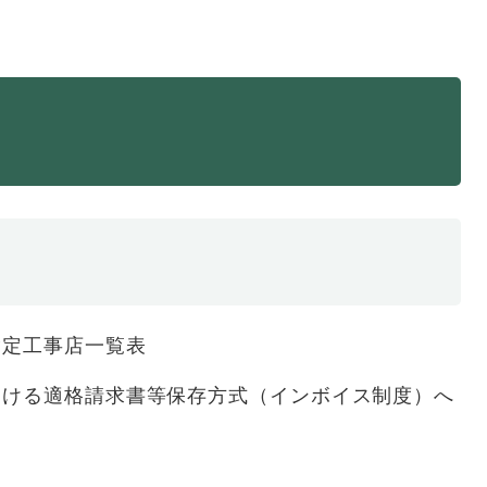
・年金
マイナンバー
・リサイクル
住まい
ト・動物
おくやみ
・男女共同参画
消費生活
ント・施設予約
指定工事店一覧表
おける適格請求書等保存方式（インボイス制度）へ
て