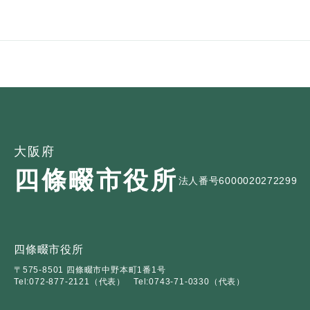
ュ
ら
ニ
ュ
ー
く
ュ
ー
を
ー
を
ひ
を
ひ
ら
ひ
ら
く
ら
く
く
大阪府
四條畷市役所
法人番号6000020272299
四條畷市役所
〒575-8501 四條畷市中野本町1番1号
Tel:072-877-2121（代表）
Tel:0743-71-0330（代表）