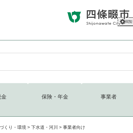
メニューを飛ばして本文へ
閲覧
税金
保険・年金
事業者
づくり・環境
>
下水道・河川
>
事業者向け