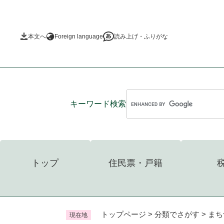
ペ
ー
ジ
本文へ
Foreign language
読み上げ・ふりがな
の
先
頭
で
す
。
キーワード
検索
トップ
住民票・戸籍
トップページ
>
分類でさがす
>
まち
現在地