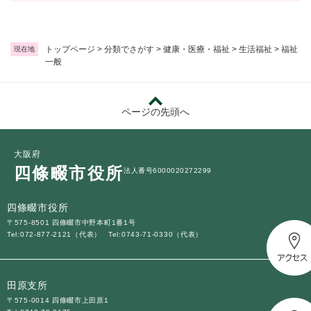
トップページ
>
分類でさがす
>
健康・医療・福祉
>
生活福祉
>
福祉
現在地
一般
ページの先頭へ
大阪府
四條畷市役所
法人番号6000020272299
四條畷市役所
〒575-8501 四條畷市中野本町1番1号
Tel:072-877-2121（代表）
Tel:0743-71-0330（代表）
田原支所
〒575-0014 四條畷市上田原1