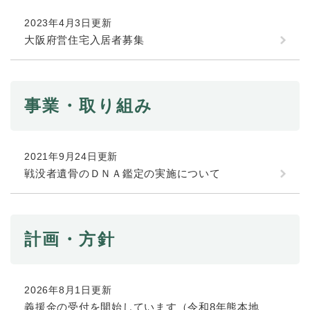
続
マイナンバー
き
2023年4月3日更新
の
税金
大阪府営住宅入居者募集
メ
ニ
ごみ・リサイクル
ュ
ー
住まい
事業・取り組み
を
交通
ひ
ら
ペット・動物
く
2021年9月24日更新
おくやみ
戦没者遺骨のＤＮＡ鑑定の実施について
地域活動・コミュニティ
人権・男女共同参画
計画・方針
消費生活
相談窓口
2026年8月1日更新
イベント・施設予約
義援金の受付を開始しています（令和8年熊本地