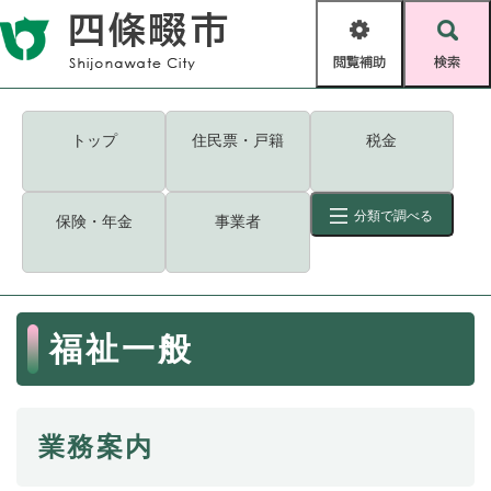
ペ
メニューを飛ばして本文へ
ー
閲
検
ジ
覧
索
の
補
先
助
頭
キーワード
検索
Foreign language
トップ
住民票・戸籍
税金
で
す
読み上げ・ふりがな
検索
。
分類で調べる
保険・年金
事業者
拡大
文字サイズ
背景色変更
標準
白
黒
青
ID
検索
ページ一時保存
表示
本
福祉一般
文
くらし・手続き
く
ページID検索とは？
ら
し
登録・届け出・証明
業務案内
・
手
保険・年金