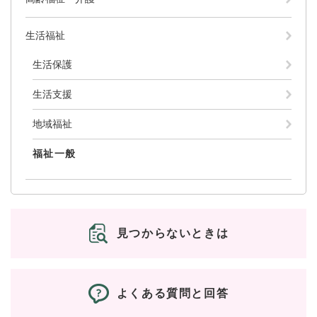
と
ー
ニ
環
市政情報
・
を
市
ュ
境
産
ひ
生活福祉
政
ー
の
業
ら
情
を
メ
の
く
生活保護
報
ひ
ニ
メ
の
ら
ュ
ニ
生活支援
メ
く
ー
ュ
ニ
を
ー
地域福祉
ュ
ひ
を
ー
ら
ひ
福祉一般
を
く
ら
ひ
く
ら
く
見つからないときは
よくある質問と回答