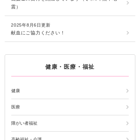
震）
防災・安全
防
災
2025年8月6日更新
・
献血にご協力ください！
子育て・教育
安
子
全
育
の
て
メ
健康・医療・福祉
・
健
ニ
教
健康・医療・福祉
康
ュ
育
・
ー
の
スポーツ・文化
医
を
ス
メ
療
ひ
ポ
健康
ニ
・
ら
ー
ュ
福
まちづくり・環境
く
ツ
ー
ま
医療
祉
・
を
ち
の
文
ひ
づ
メ
化
障がい者福祉
しごと・産業
ら
く
し
ニ
の
く
り
ご
ュ
メ
・
高齢福祉・介護