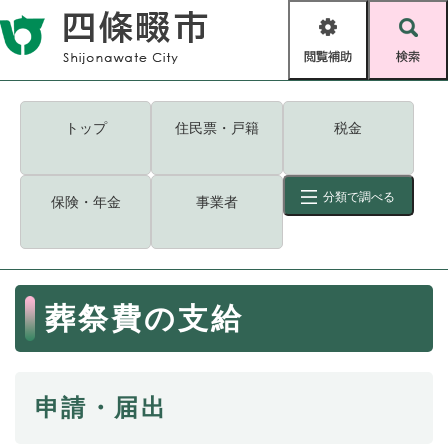
ペ
メニューを飛ばして本文へ
ー
閲
検
ジ
覧
索
の
補
先
助
頭
キーワード
検索
Foreign language
トップ
住民票・戸籍
税金
で
す
読み上げ・ふりがな
検索
。
分類で調べる
保険・年金
事業者
拡大
文字サイズ
背景色変更
標準
白
黒
青
ID
検索
ページ一時保存
表示
本
葬祭費の支給
文
くらし・手続き
く
ページID検索とは？
ら
し
登録・届け出・証明
申請・届出
・
手
保険・年金