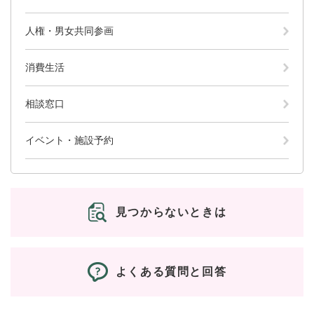
と
ー
ニ
環
市政情報
・
を
市
ュ
境
産
ひ
人権・男女共同参画
政
ー
の
業
ら
情
を
メ
の
く
報
ひ
消費生活
ニ
メ
の
ら
ュ
ニ
メ
く
ー
ュ
相談窓口
ニ
を
ー
ュ
ひ
を
ー
イベント・施設予約
ら
ひ
を
く
ら
ひ
く
ら
く
見つからないときは
よくある質問と回答