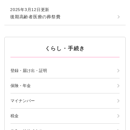
続
マイナンバー
き
2025年3月12日更新
の
税金
後期高齢者医療の葬祭費
メ
ニ
ごみ・リサイクル
ュ
ー
住まい
を
くらし・手続き
交通
ひ
ら
ペット・動物
く
おくやみ
登録・届け出・証明
地域活動・コミュニティ
保険・年金
人権・男女共同参画
マイナンバー
消費生活
相談窓口
税金
イベント・施設予約