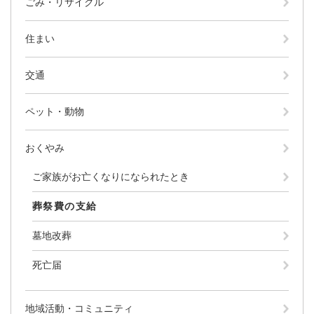
ごみ・リサイクル
防災・安全
住まい
防
災
・
交通
子育て・教育
安
子
全
育
ペット・動物
の
て
メ
健康・医療・福祉
・
健
ニ
教
おくやみ
康
ュ
育
・
ー
ご家族がお亡くなりになられたとき
の
スポーツ・文化
医
を
ス
メ
療
ひ
ポ
葬祭費の支給
ニ
・
ら
ー
ュ
福
まちづくり・環境
く
ツ
墓地改葬
ー
ま
祉
・
を
ち
の
文
死亡届
ひ
づ
メ
化
しごと・産業
ら
く
し
ニ
の
く
り
ご
ュ
メ
地域活動・コミュニティ
・