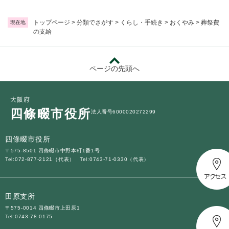
トップページ
>
分類でさがす
>
くらし・手続き
>
おくやみ
>
葬祭費
現在地
の支給
ページの先頭へ
大阪府
四條畷市役所
法人番号6000020272299
四條畷市役所
〒575-8501 四條畷市中野本町1番1号
Tel:072-877-2121（代表）
Tel:0743-71-0330（代表）
田原支所
〒575-0014 四條畷市上田原1
Tel:0743-78-0175