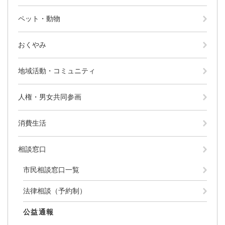
ペット・動物
防災・安全
防
災
おくやみ
・
子育て・教育
安
子
地域活動・コミュニティ
全
育
の
て
メ
健康・医療・福祉
・
人権・男女共同参画
健
ニ
教
康
ュ
育
・
消費生活
ー
の
スポーツ・文化
医
を
ス
メ
療
ひ
ポ
ニ
相談窓口
・
ら
ー
ュ
福
まちづくり・環境
く
ツ
ー
ま
市民相談窓口一覧
祉
・
を
ち
の
文
ひ
づ
法律相談（予約制）
メ
化
しごと・産業
ら
く
し
ニ
の
く
り
公益通報
ご
ュ
メ
・