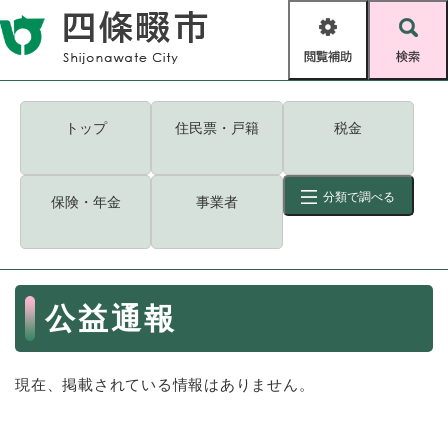
ペ
メニューを飛ばして本文へ
ー
閲
検
ジ
覧
索
の
補
先
助
頭
キーワード
検索
Foreign language
トップ
住民票・戸籍
税金
で
す
読み上げ・ふりがな
検索
。
分類で調べる
保険・年金
事業者
拡大
文字サイズ
背景色変更
標準
白
黒
青
ID
検索
ページ一時保存
表示
本
公益通報
文
くらし・手続き
く
ページID検索とは？
ら
現在、掲載されている情報はありません。
し
登録・届け出・証明
・
手
保険・年金