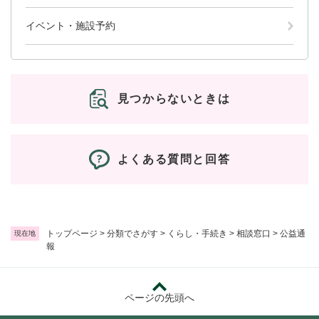
と
ー
ニ
環
市政情報
・
を
市
ュ
イベント・施設予約
境
産
ひ
政
ー
の
業
ら
情
を
メ
の
く
報
ひ
ニ
メ
の
ら
ュ
ニ
メ
く
見つからないときは
ー
ュ
ニ
を
ー
ュ
ひ
を
ー
ら
ひ
を
よくある質問と回答
く
ら
ひ
く
ら
く
トップページ
>
分類でさがす
>
くらし・手続き
>
相談窓口
>
公益通
現在地
報
ページの先頭へ