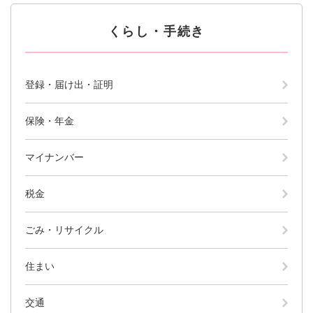
続
マイナンバー
き
くらし・手続き
の
税金
メ
ニ
ごみ・リサイクル
ュ
登録・届け出・証明
ー
住まい
を
交通
ひ
保険・年金
ら
ペット・動物
く
マイナンバー
おくやみ
税金
地域活動・コミュニティ
人権・男女共同参画
ごみ・リサイクル
消費生活
住まい
相談窓口
イベント・施設予約
交通